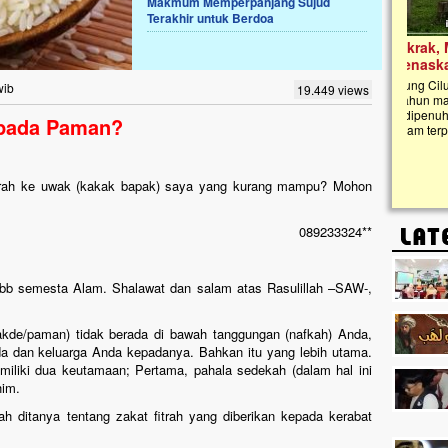
Makmum Memperpanjang Sujud
Terakhir untuk Berdoa
Lima Tahun Mangkrak, Masjid di
Pelosok ini Mengenaskan. Ayo Bantu.!!
Nasib masjid di Kampung Cilumbu ini sungguh
wib
19.449 views
mengenaskan. Lima tahun mangkrak, kini nyaris
tak berbentuk masjid, dipenuhi rumput liar,
epada Paman?
berlumut, dan menghitam terpapar panas dan
hujan....
trah ke uwak (kakak bapak) saya yang kurang mampu? Mohon
089233324**
 Rabb semesta Alam. Shalawat dan salam atas Rasulillah –SAW-,
akde/paman) tidak berada di bawah tanggungan (nafkah) Anda,
da dan keluarga Anda kepadanya. Bahkan itu yang lebih utama.
iliki dua keutamaan; Pertama, pahala sedekah (dalam hal ini
him.
h ditanya tentang zakat fitrah yang diberikan kepada kerabat