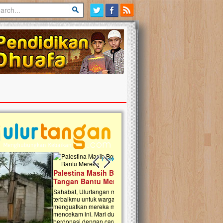
Previous slide
Next slide
tina Masih Berduka, Ayo Ulurkan
Open Donasi Wakaf Pembangu
n Bantu Mereka
Rumah Qur'an & TK Islam Terp
t, Ulurtangan mari kirimkan dukungan
Najjah di Jonggol
mu untuk warga Palestina di Gaza demi
tkan mereka menghadapi situasi
Saat ini, Ulurtangan bersama Yayasan 
am ini. Mari dukung mereka dengan
Najjahtul Islam Jonggol sedang merintis
si dengan cara:...
pembangunan Rumah Qur’an dan Tama