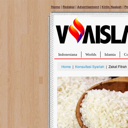
|
|
|
|
Home
Redaksi
Advertisement
Kirim Naskah
Pe
Indonesiana
Worlds
Islamia
Co
Home
|
Konsultasi Syariah
| Zakat Fitra
Bantu Naura, Balit
Tumor Pembuluh D
Hidup Naura Salsabila 
rintangan yang sangat b
berusia sepuluh bulan, b
menghadapi penyakit yan
pembuluh darah berukur