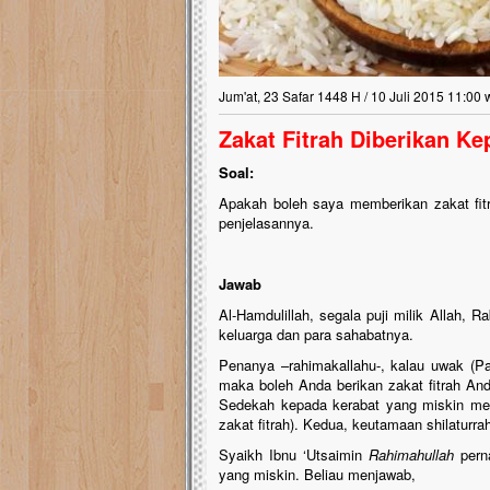
Jum'at, 23 Safar 1448 H / 10 Juli 2015 11:00 
Zakat Fitrah Diberikan K
Soal:
Apakah boleh saya memberikan zakat fi
penjelasannya.
Jawab
Al-Hamdulillah, segala puji milik Allah,
keluarga dan para sahabatnya.
Penanya –rahimakallahu-, kalau uwak (P
maka boleh Anda berikan zakat fitrah An
Sedekah kepada kerabat yang miskin mem
zakat fitrah). Kedua, keutamaan shilaturra
Syaikh Ibnu ‘Utsaimin
Rahimahullah
perna
yang miskin. Beliau menjawab,