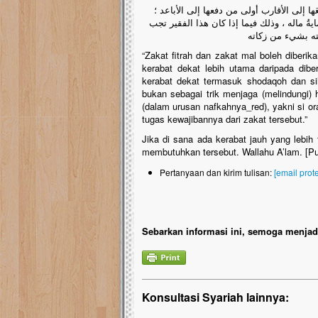
ها إلى الأقارب أولى من دفعها إلى الأباعد ؛
ةُ ماله ، وذلك فيما إذا كان هذا الفقير تجب
جته بشيء من زكاته
“Zakat fitrah dan zakat mal boleh diberi
kerabat dekat lebih utama daripada dib
kerabat dekat termasuk shodaqoh dan sil
bukan sebagai trik menjaga (melindungi) 
(dalam urusan nafkahnya_red), yakni si or
tugas kewajibannya dari zakat tersebut.”
Jika di sana ada kerabat jauh yang lebih
membutuhkan tersebut. Wallahu A’lam. [P
Pertanyaan dan kirim tulisan:
[email prot
Sebarkan informasi ini, semoga menjadi
Konsultasi Syariah lainnya: