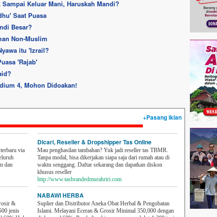
k Sampai Keluar Mani, Haruskah Mandi?
hu' Saat Puasa
ndi Besar?
eman Non-Muslim
awa itu 'Izrail?
uasa 'Rajab'
aid?
tadium 4, Mohon Didoakan!
+Pasang iklan
Dicari, Reseller & Dropshipper Tas Online
erbaru via
Mau penghasilan tambahan? Yuk jadi reseller tas TBMR.
eluruh
Tanpa modal, bisa dikerjakan siapa saja dari rumah atau di
em dan
waktu senggang. Daftar sekarang dan dapatkan diskon
khusus reseller
http://www.tasbrandedmurahriri.com
NABAWI HERBA
rosir &
Suplier dan Distributor Aneka Obat Herbal & Pengobatan
500 jenis
Islami. Melayani Eceran & Grosir Minimal 350,000 dengan