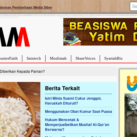
doman Pemberitaan Media Siber
unterFaith
Saintech
Muslimah
ShareVoices
SyariahBiz
h Diberikan Kepada Paman?
Berita Terkait
Istri Minta Suami Cukur Jenggot,
Haruskah Dituruti?
a Hebat Sembuh Dari
Pales
arah
Tanga
Menggunakan Obat Kumur Saat Puasa
dipenuhi dengan
Sahaba
Hukum Mencetak &
erat. Meskipun baru
terbaik
Memperjualbelikan Mushaf Al-Qur’an
ayi yang imut ini harus
mengua
Berwarna?
g dahsyat, yaitu tumor
mencek
an...
berdona