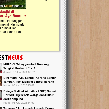
kanak Islam Terpadu (TKIT) An Najjah d
Gedung Majelis Taklim di Jonggol,...
MUI DKI: Tabayyun Jadi Benteng
Tangkal Hoaks di Era AI
Jum'at, 07 Aug 2026 06:32
Dinamain ''Abu Lahab'' Karena Sangat
Tampan, Tapi Menjadi Simbol Neraka
Kamis, 06 Aug 2026 15:42
Diduga Terlibat Aktivitas LGBT, Suami
Beristri Digerebek Warga dan Diusir
dari Kampung
Kamis, 06 Aug 2026 14:59
Teguran Allah kepada kepada Orang