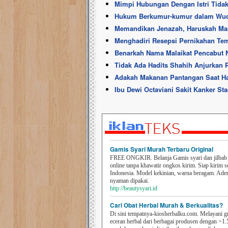
Mimpi Hubungan Dengan Istri Tida
Hukum Berkumur-kumur dalam Wud
Memandikan Jenazah, Haruskah Ma
Menghadiri Resepsi Pernikahan T
Benarkah Nama Malaikat Pencabut Ny
Tidak Ada Hadits Shahih Anjurkan P
Adakah Makanan Pantangan Saat H
Ibu Dewi Octaviani Sakit Kanker S
Gamis Syari Murah Terbaru Original
FREE ONGKIR. Belanja Gamis syari dan jilbab t
online tanpa khawatir ongkos kirim. Siap kirim s
Indonesia. Model kekinian, warna beragam. Ad
nyaman dipakai.
http://beautysyari.id
Cari Obat Herbal Murah & Berkualitas?
Di sini tempatnya-kiosherbalku.com. Melayani g
eceran herbal dari berbagai produsen dengan >1.