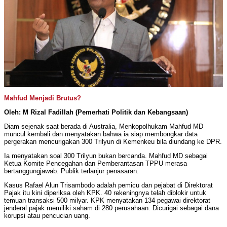
Mahfud Menjadi Brutus?
Oleh: M Rizal Fadillah (Pemerhati Politik dan Kebangsaan)
Diam sejenak saat berada di Australia, Menkopolhukam Mahfud MD
muncul kembali dan menyatakan bahwa ia siap membongkar data
pergerakan mencurigakan 300 Trilyun di Kemenkeu bila diundang ke DPR.
Ia menyatakan soal 300 Trilyun bukan bercanda. Mahfud MD sebagai
Ketua Komite Pencegahan dan Pemberantasan TPPU merasa
bertanggungjawab. Publik terlanjur penasaran.
Kasus Rafael Alun Trisambodo adalah pemicu dan pejabat di Direktorat
Pajak itu kini diperiksa oleh KPK. 40 rekeningnya telah diblokir untuk
temuan transaksi 500 milyar. KPK menyatakan 134 pegawai direktorat
jenderal pajak memiliki saham di 280 perusahaan. Dicurigai sebagai dana
korupsi atau pencucian uang.