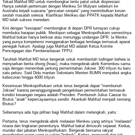
Tekad Mahfud MD untuk membongkar tentu patut untuk dispresiasi.
Hanya setelah pertemuan dengan Menkeu Sri Mulyani sebelum ke
Australia terjadi suasana "gencatan senjata" yang menimbulkan kesan
seolah masalah selesai. Klarifikasi Menkeu dan PPATK kepada Mahfud
MD telah sukses meredam.
Kini dengan "kesiapan" membongkar di depan DPR lumayan cukup
membuka harapan publik. Meskipun sebagai Menkopolhukam semestinya
Mahfud bukan hanya berkoar atau menunggu undangan DPR. Ia Menko
yang punya kompetensi menggerakan berbagai lembaga termasuk aparat
penegak hukum. Apalagi juga Mahfud MD adalah Ketua Komite
Pencegagan dan Pemberantasan TPPU.
Taruhlah Mahfud MD terus bergerak untuk membantah tudingan bahwa ia
menyiarkan berita ohong (hoax), maka mengobrak-abrik Kemenkeu sama
saja dengan menembak jantung pemerintahan Jokowi. 300 trilyun itu baru
satu peluru. Said Didu mantan Sekretaris Menteri BUMN menyebut angka
kebocoran hingga 4000 trilyun.
Keseriusan Menkopolhukam untuk terus bergerak dapat "membunuh
Jokowi" karena penanggungjawab pengelolaan pemerintahan termasuk
kondisi keuangan negara adalah Presiden. Pembunuh Julius Caesar itu
Brutus "anak" kepercayaannya sendiri. Akankah Mahfud menjadi seorang
Brutus?
Sebenarnya ada tiga pilihan bagi Mahfud dalam melangkah, yaitu :
Pertama, terus mengobrak-abrik melawan Menkeu yang artinya "melawan"
istana dan lingkaran penentunya. Mahfud bakal dimusuhi sejawat. Kedua,
mundur dari jabatan Menkopolhukam. Bergerak bersama rakyat
menghadapi rezim yang ia yakini "bobrok". Ketiga, menyerah dan tak