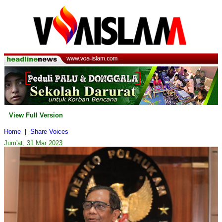
View Full Version
Home
|
Share Voices
Jum'at, 31 Mar 2023