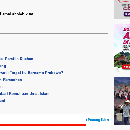
 amal sholeh kita!
ta, Pemilik Ditahan
bong
awati: Target Itu Bernama Prabowo?
an Ramadhan
an
ali Kemuliaan Umat Islam
ani
+Pasang iklan