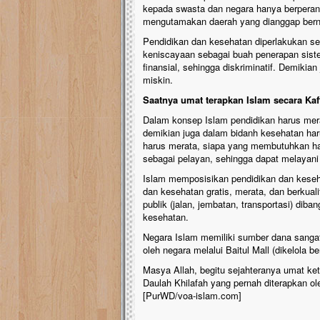
kepada swasta dan negara hanya berperan
mengutamakan daerah yang dianggap bernil
Pendidikan dan kesehatan diperlakukan se
keniscayaan sebagai buah penerapan sist
finansial, sehingga diskriminatif. Demikia
miskin.
Saatnya umat terapkan Islam secara Kaf
Dalam konsep Islam pendidikan harus mer
demikian juga dalam bidanh kesehatan haru
harus merata, siapa yang membutuhkan ha
sebagai pelayan, sehingga dapat melayani
Islam memposisikan pendidikan dan keseh
dan kesehatan gratis, merata, dan berkual
publik (jalan, jembatan, transportasi) di
kesehatan.
Negara Islam memiliki sumber dana sanga
oleh negara melalui Baitul Mall (dikelola b
Masya Allah, begitu sejahteranya umat ket
Daulah Khilafah yang pernah diterapkan ol
[PurWD/voa-islam.com]