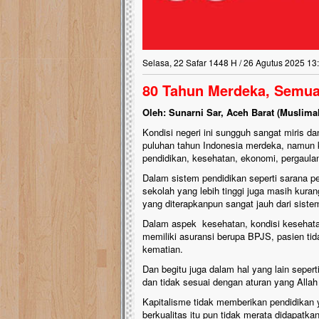
Selasa, 22 Safar 1448 H / 26 Agutus 2025 13
80 Tahun Merdeka, Semua
Oleh: Sunarni Sar, Aceh Barat (Muslima
Kondisi negeri ini sungguh sangat miris d
puluhan tahun Indonesia merdeka, namun 
pendidikan, kesehatan, ekonomi, pergaula
Dalam sistem pendidikan seperti sarana 
sekolah yang lebih tinggi juga masih kura
yang diterapkanpun sangat jauh dari siste
Dalam aspek kesehatan, kondisi kesehatan
memiliki asuransi berupa BPJS, pasien ti
kematian.
Dan begitu juga dalam hal yang lain sepert
dan tidak sesuai dengan aturan yang Alla
Kapitalisme tidak memberikan pendidikan 
berkualitas itu pun tidak merata didapatk