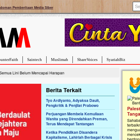
doman Pemberitaan Media Siber
unterFaith
Saintech
Muslimah
ShareVoices
SyariahBiz
Semua Lini Belum Mencapai Harapan
Berita Terkait
Tyo Ardiyanto, Adyaksa Dault,
Pengkritik & Penjilat Prabowo
a Hebat Sembuh Dari
Pales
arah
Tanga
Perjuangan Membela Kemuliaan
Wanita yang Direndahkan Preman,
dipenuhi dengan
Sahaba
Terus Mendapat Tantangan
erat. Meskipun baru
terbaik
ayi yang imut ini harus
mengua
Ketika Pendidikan Disandera
g dahsyat, yaitu tumor
mencek
Kapitalisme, Lahirlah Berbagai Krisis
an...
berdona