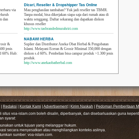
Dicari, Reseller & Dropshipper Tas Online
erbaru via
Mau penghasilan tambahan? Yuk jadi reseller tas TBMR.
eluruh
Tanpa modal, bisa dikerjakan siapa saja dari rumah atau di
em dan
waktu senggang. Daftar sekarang dan dapatkan diskon
khusus reseller
http://www.tasbrandedmurahriri.com
NABAWI HERBA
rosir &
Suplier dan Distributor Aneka Obat Herbal & Pengobatan
500 jenis
Islami. Melayani Eceran & Grosir Minimal 350,000 dengan
sd 60% Hub:
diskon s.d 60%. Pembelian bisa campur produk >1.300 jenis
produk.
http://www.anekaobatherbal.com
|
Redaksi
|
Kontak Kami
|
Advertisement
|
Kirim Naskah
|
Pedoman Pemberitaan Me
di situs voa-islam.com boleh disalin, diperbanyak, dan disebarluaskan guna kepe
gan syarat:
hgunakan untuk tujuan yang melanggar hukum.
ikasi secara menyesatkan atau menghilangkan konteks aslinya.
tumkan sumber: voa-islam.com.