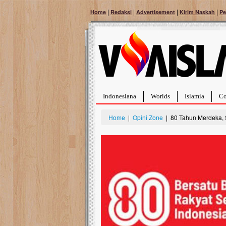
|
|
|
|
Home
Redaksi
Advertisement
Kirim Naskah
Pe
Indonesiana
Worlds
Islamia
Co
Home
|
Opini Zone
| 80 Tahun Merdeka, 
Bantu Naura, Balit
Tumor Pembuluh D
Hidup Naura Salsabila 
rintangan yang sangat b
berusia sepuluh bulan, b
menghadapi penyakit yan
pembuluh darah berukur