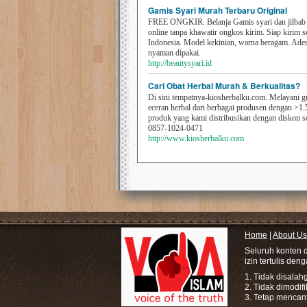
Gamis Syari Murah Terbaru Original
FREE ONGKIR. Belanja Gamis syari dan jilbab t
online tanpa khawatir ongkos kirim. Siap kirim s
Indonesia. Model kekinian, warna beragam. Ad
nyaman dipakai.
http://beautysyari.id
Cari Obat Herbal Murah & Berkualitas?
Di sini tempatnya-kiosherbalku.com. Melayani g
eceran herbal dari berbagai produsen dengan >1.
produk yang kami distribusikan dengan diskon 
0857-1024-0471
http://www.kiosherbalku.com
Home
|
About Us
Seluruh konten 
izin tertulis den
1. Tidak disala
2. Tidak dimodif
3. Tetap mencan