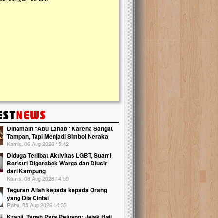
kanak Islam Terpadu (TKIT) An Najjah d
Gedung Majelis Taklim di Jonggol,...
Dinamain ''Abu Lahab'' Karena Sangat
Tampan, Tapi Menjadi Simbol Neraka
Kamis, 06 Aug 2026 15:42
Diduga Terlibat Aktivitas LGBT, Suami
Beristri Digerebek Warga dan Diusir
dari Kampung
Kamis, 06 Aug 2026 14:59
Teguran Allah kepada kepada Orang
yang Dia Cintai
Rabu, 05 Aug 2026 14:33
Kranji, Tanah Para Pejuang: Jejak Haji