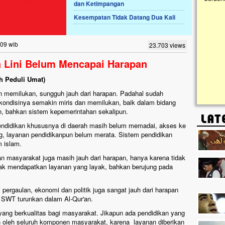
dan Ketimpangan
Kesempatan Tidak Datang Dua Kali
Lima Tahun Mangkrak, Masjid di
Pelosok ini Mengenaskan. Ayo Bantu.!!
Nasib masjid di Kampung Cilumbu ini sungguh
:09 wib
23.703 views
mengenaskan. Lima tahun mangkrak, kini nyaris
tak berbentuk masjid, dipenuhi rumput liar,
 Lini Belum Mencapai Harapan
berlumut, dan menghitam terpapar panas dan
hujan....
h Peduli Umat)
an memilukan, sungguh jauh dari harapan. Padahal sudah
kondisinya semakin miris dan memilukan, baik dalam bidang
n, bahkan sistem kepemerintahan sekalipun.
pendidikan khususnya di daerah masih belum memadai, akses ke
ng, layanan pendidikanpun belum merata. Sistem pendidikan
m islam.
 masyarakat juga masih jauh dari harapan, hanya karena tidak
dak mendapatkan layanan yang layak, bahkan berujung pada
i pergaulan, ekonomi dan politik juga sangat jauh dari harapan
h SWT turunkan dalam Al-Qur'an.
yang berkualitas bagi masyarakat. Jikapun ada pendidikan yang
an oleh seluruh komponen masyarakat, karena layanan diberikan