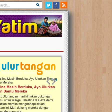
Previous slide
Next slide
tina Masih Berduka, Ayo Ulurkan
Open Donasi Wakaf Pembangu
n Bantu Mereka
Rumah Qur'an & TK Islam Terp
t, Ulurtangan mari kirimkan dukungan
Najjah di Jonggol
mu untuk warga Palestina di Gaza demi
tkan mereka menghadapi situasi
Saat ini, Ulurtangan bersama Yayasan 
am ini. Mari dukung mereka dengan
Najjahtul Islam Jonggol sedang merintis
si dengan cara:...
pembangunan Rumah Qur’an dan Tama