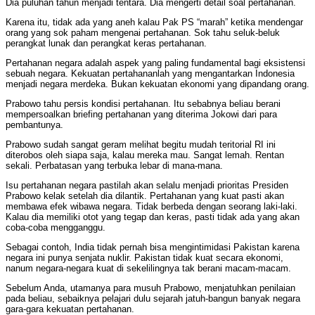
Dia puluhan tahun menjadi tentara. Dia mengerti detail soal pertahanan.
Karena itu, tidak ada yang aneh kalau Pak PS “marah” ketika mendengar
orang yang sok paham mengenai pertahanan. Sok tahu seluk-beluk
perangkat lunak dan perangkat keras pertahanan.
Pertahanan negara adalah aspek yang paling fundamental bagi eksistensi
sebuah negara. Kekuatan pertahananlah yang mengantarkan Indonesia
menjadi negara merdeka. Bukan kekuatan ekonomi yang dipandang orang.
Prabowo tahu persis kondisi pertahanan. Itu sebabnya beliau berani
mempersoalkan briefing pertahanan yang diterima Jokowi dari para
pembantunya.
Prabowo sudah sangat geram melihat begitu mudah teritorial RI ini
diterobos oleh siapa saja, kalau mereka mau. Sangat lemah. Rentan
sekali. Perbatasan yang terbuka lebar di mana-mana.
Isu pertahanan negara pastilah akan selalu menjadi prioritas Presiden
Prabowo kelak setelah dia dilantik. Pertahanan yang kuat pasti akan
membawa efek wibawa negara. Tidak berbeda dengan seorang laki-laki.
Kalau dia memiliki otot yang tegap dan keras, pasti tidak ada yang akan
coba-coba mengganggu.
Sebagai contoh, India tidak pernah bisa mengintimidasi Pakistan karena
negara ini punya senjata nuklir. Pakistan tidak kuat secara ekonomi,
nanum negara-negara kuat di sekelilingnya tak berani macam-macam.
Sebelum Anda, utamanya para musuh Prabowo, menjatuhkan penilaian
pada beliau, sebaiknya pelajari dulu sejarah jatuh-bangun banyak negara
gara-gara kekuatan pertahanan.