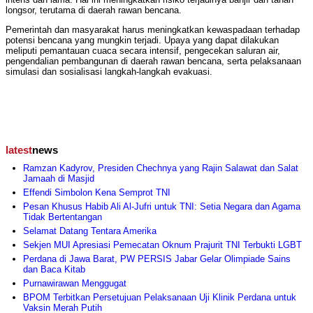
longsor, terutama di daerah rawan bencana.
Pemerintah dan masyarakat harus meningkatkan kewaspadaan terhadap
potensi bencana yang mungkin terjadi. Upaya yang dapat dilakukan
meliputi pemantauan cuaca secara intensif, pengecekan saluran air,
pengendalian pembangunan di daerah rawan bencana, serta pelaksanaan
simulasi dan sosialisasi langkah-langkah evakuasi.
latest
news
Ramzan Kadyrov, Presiden Chechnya yang Rajin Salawat dan Salat
Jamaah di Masjid
Effendi Simbolon Kena Semprot TNI
Pesan Khusus Habib Ali Al-Jufri untuk TNI: Setia Negara dan Agama
Tidak Bertentangan
Selamat Datang Tentara Amerika
Sekjen MUI Apresiasi Pemecatan Oknum Prajurit TNI Terbukti LGBT
Perdana di Jawa Barat, PW PERSIS Jabar Gelar Olimpiade Sains
dan Baca Kitab
Purnawirawan Menggugat
BPOM Terbitkan Persetujuan Pelaksanaan Uji Klinik Perdana untuk
Vaksin Merah Putih