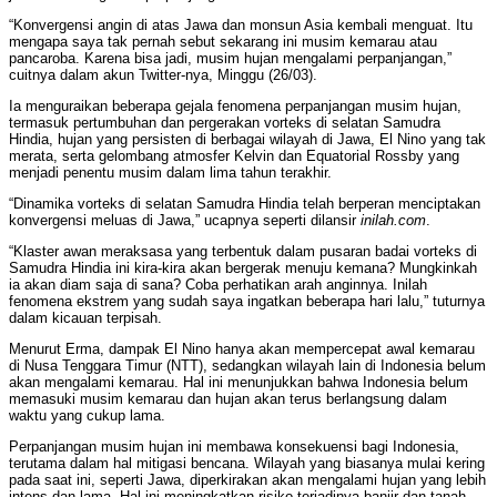
“Konvergensi angin di atas Jawa dan monsun Asia kembali menguat. Itu
mengapa saya tak pernah sebut sekarang ini musim kemarau atau
pancaroba. Karena bisa jadi, musim hujan mengalami perpanjangan,”
cuitnya dalam akun Twitter-nya, Minggu (26/03).
Ia menguraikan beberapa gejala fenomena perpanjangan musim hujan,
termasuk pertumbuhan dan pergerakan vorteks di selatan Samudra
Hindia, hujan yang persisten di berbagai wilayah di Jawa, El Nino yang tak
merata, serta gelombang atmosfer Kelvin dan Equatorial Rossby yang
menjadi penentu musim dalam lima tahun terakhir.
“Dinamika vorteks di selatan Samudra Hindia telah berperan menciptakan
konvergensi meluas di Jawa,” ucapnya seperti dilansir
inilah.com
.
“Klaster awan meraksasa yang terbentuk dalam pusaran badai vorteks di
Samudra Hindia ini kira-kira akan bergerak menuju kemana? Mungkinkah
ia akan diam saja di sana? Coba perhatikan arah anginnya. Inilah
fenomena ekstrem yang sudah saya ingatkan beberapa hari lalu,” tuturnya
dalam kicauan terpisah.
Menurut Erma, dampak El Nino hanya akan mempercepat awal kemarau
di Nusa Tenggara Timur (NTT), sedangkan wilayah lain di Indonesia belum
akan mengalami kemarau. Hal ini menunjukkan bahwa Indonesia belum
memasuki musim kemarau dan hujan akan terus berlangsung dalam
waktu yang cukup lama.
Perpanjangan musim hujan ini membawa konsekuensi bagi Indonesia,
terutama dalam hal mitigasi bencana. Wilayah yang biasanya mulai kering
pada saat ini, seperti Jawa, diperkirakan akan mengalami hujan yang lebih
intens dan lama. Hal ini meningkatkan risiko terjadinya banjir dan tanah