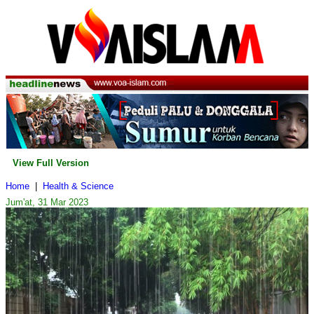
View Full Version
Home
|
Health & Science
Jum'at, 31 Mar 2023