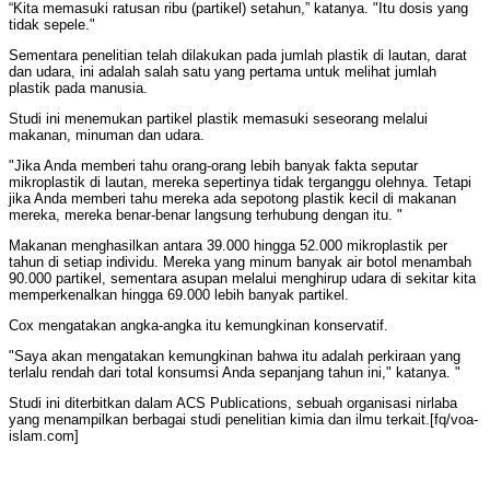
“Kita memasuki ratusan ribu (partikel) setahun,” katanya. "Itu dosis yang
tidak sepele."
Sementara penelitian telah dilakukan pada jumlah plastik di lautan, darat
dan udara, ini adalah salah satu yang pertama untuk melihat jumlah
plastik pada manusia.
Studi ini menemukan partikel plastik memasuki seseorang melalui
makanan, minuman dan udara.
"Jika Anda memberi tahu orang-orang lebih banyak fakta seputar
mikroplastik di lautan, mereka sepertinya tidak terganggu olehnya. Tetapi
jika Anda memberi tahu mereka ada sepotong plastik kecil di makanan
mereka, mereka benar-benar langsung terhubung dengan itu. "
Makanan menghasilkan antara 39.000 hingga 52.000 mikroplastik per
tahun di setiap individu. Mereka yang minum banyak air botol menambah
90.000 partikel, sementara asupan melalui menghirup udara di sekitar kita
memperkenalkan hingga 69.000 lebih banyak partikel.
Cox mengatakan angka-angka itu kemungkinan konservatif.
"Saya akan mengatakan kemungkinan bahwa itu adalah perkiraan yang
terlalu rendah dari total konsumsi Anda sepanjang tahun ini," katanya. "
Studi ini diterbitkan dalam ACS Publications, sebuah organisasi nirlaba
yang menampilkan berbagai studi penelitian kimia dan ilmu terkait.[fq/voa-
islam.com]