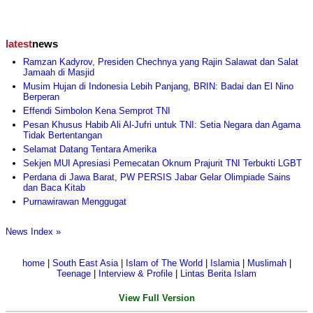
latest
news
Ramzan Kadyrov, Presiden Chechnya yang Rajin Salawat dan Salat
Jamaah di Masjid
Musim Hujan di Indonesia Lebih Panjang, BRIN: Badai dan El Nino
Berperan
Effendi Simbolon Kena Semprot TNI
Pesan Khusus Habib Ali Al-Jufri untuk TNI: Setia Negara dan Agama
Tidak Bertentangan
Selamat Datang Tentara Amerika
Sekjen MUI Apresiasi Pemecatan Oknum Prajurit TNI Terbukti LGBT
Perdana di Jawa Barat, PW PERSIS Jabar Gelar Olimpiade Sains
dan Baca Kitab
Purnawirawan Menggugat
News Index »
home
|
South East Asia
|
Islam of The World
|
Islamia
|
Muslimah
|
Teenage
|
Interview & Profile
|
Lintas Berita Islam
View Full Version