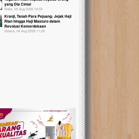
yang Dia Cintai
Rabu, 05 Aug 2026 14:33
Kranji, Tanah Para Pejuang: Jejak Haji
Rian hingga Haji Masturo dalam
Revolusi Kemerdekaan
Selasa, 04 Aug 2026 11:28