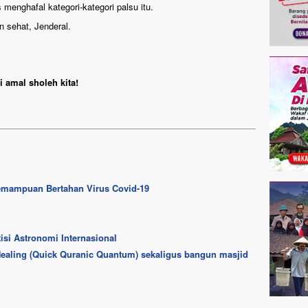
menghafal kategori-kategori palsu itu.
 sehat, Jenderal.
 amal sholeh kita!
emampuan Bertahan Virus Covid-19
si Astronomi Internasional
ealing (Quick Quranic Quantum) sekaligus bangun masjid