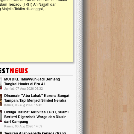
slam Terpadu (TKIT) An Najjah dan
kebaikan ini. Abadikan harta dengan wa
Majelis Taklim di Jonggol,...
Qur'an dan saksikan...
MUI DKI: Tabayyun Jadi Benteng
Tangkal Hoaks di Era AI
Jum'at, 07 Aug 2026 06:32
Dinamain ''Abu Lahab'' Karena Sangat
Tampan, Tapi Menjadi Simbol Neraka
Kamis, 06 Aug 2026 15:42
Diduga Terlibat Aktivitas LGBT, Suami
Beristri Digerebek Warga dan Diusir
dari Kampung
Kamis, 06 Aug 2026 14:59
Teguran Allah kepada kepada Orang