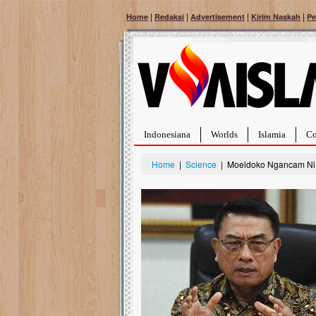
|
|
|
|
Home
Redaksi
Advertisement
Kirim Naskah
Pe
Indonesiana
Worlds
Islamia
Co
Home
|
Science
| Moeldoko Ngancam Ni
Bantu Naura, Balita Hebat Sembuh Dari
Tumor Pembuluh Darah
Hidup Naura Salsabila dipenuhi dengan
rintangan yang sangat berat. Meskipun baru
berusia sepuluh bulan, bayi yang imut ini harus
menghadapi penyakit yang dahsyat, yaitu tumor
pembuluh darah berukuran...