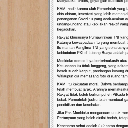
Masyarakat protes, goyanglah stabilitas pol
KAMI hadir karena ulah Pemerintah yang t
abis-abisan, investasi yang lebih meman
penanganan Covid 19 yang acak-acakan ad
undang-undang atau kebijakan reaktif yang
kegaduhan.
Rakyat khususnya Purnawirawan TNI yang 
Katanya kewaspadaan itu yang membuat t
itu mantan Panglima TNI yang seharusnya
kebiadaban PKI di Lubang Buaya adalah pa
Moeldoko semestinya berterimakasih ata
Kekuasaan itu tidak langgeng, yang sekar
besok sudah keriput, pandangan kosong di 
Walaupun dia memasang foto di ruang tam
KAMI itu kekuatan moral. Bahwa berdampak 
telah membuat jarak. Arahnya memaksakan 
Rakyat tidak boleh berkumpul eh Pilkada te
bebal. Pemerintah justru telah membuat gan
pendidikan dan kesehatan.
Jika Pak Moeldoko mengancam untuk membu
Pertanyaan yang boleh dinilai bodoh, tetap
Kebenaran sehat adalah 2+2 sama dengan