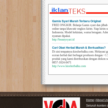
Gamis Syari Murah Terbaru Original
FREE ONGKIR. Belanja Gamis syari dan jilbab t
online tanpa khawatir ongkos kirim. Siap kirim s
Indonesia. Model kekinian, warna beragam. Ad
nyaman dipakai.
http://beautysyari.id
Cari Obat Herbal Murah & Berkualitas?
Di sini tempatnya-kiosherbalku.com. Melayani g
eceran herbal dari berbagai produsen dengan >1.
produk yang kami distribusikan dengan diskon 
0857-1024-0471
http://www.kiosherbalku.com
Home
|
About Us
Seluruh konten 