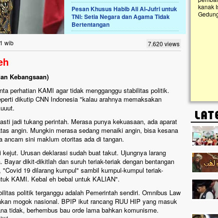
kanak I
Pesan Khusus Habib Ali Al-Jufri untuk
Gedung 
TNI: Setia Negara dan Agama Tidak
k, Masjid di
Bertentangan
askan. Ayo Bantu.!!
g Cilumbu ini sungguh
1 wib
7.620 views
n mangkrak, kini nyaris
penuhi rumput liar,
eh
m terpapar panas dan
 dan Kebangsaan)
a perhatian KAMI agar tidak mengganggu stabilitas politik.
perti dikutip CNN Indonesia "kalau arahnya memaksakan
kuuut.
ti jadi tukang perintah. Merasa punya kekuasaan, ada aparat
atas angin. Mungkin merasa sedang menaiki angin, bisa kesana
a ancam sini maklum otoritas ada di tangan.
 kejut. Urusan deklarasi sudah buat takut. Ujungnya larang
. Bayar dikit-dikitlah dan suruh teriak-teriak dengan bentangan
 "Covid 19 dilarang kumpul" sambil kumpul-kumpul teriak-
ntuk KAMI. Kebal eh bebal untuk KALIAN".
ilitas politik terganggu adalah Pemerintah sendiri. Omnibus Law
kan mogok nasional. BPIP ikut rancang RUU HIP yang masuk
ana tidak, berhembus bau orde lama bahkan komunisme.