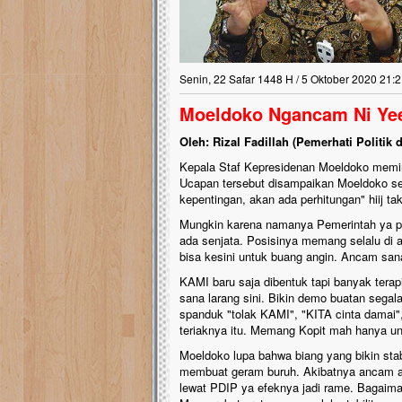
Lima Tahun Mangkra
Pelosok ini Mengen
Nasib masjid di Kampun
Senin, 22 Safar 1448 H / 5 Oktober 2020 21:2
mengenaskan. Lima tahu
tak berbentuk masjid, di
Moeldoko Ngancam Ni Ye
berlumut, dan menghita
hujan....
Oleh: Rizal Fadillah (Pemerhati Politik
Kepala Staf Kepresidenan Moeldoko memint
Ucapan tersebut disampaikan Moeldoko se
kepentingan, akan ada perhitungan" hiij ta
Mungkin karena namanya Pemerintah ya pas
ada senjata. Posisinya memang selalu di 
bisa kesini untuk buang angin. Ancam san
KAMI baru saja dibentuk tapi banyak terapi
sana larang sini. Bikin demo buatan segala
spanduk "tolak KAMI", "KITA cinta damai",
teriaknya itu. Memang Kopit mah hanya u
Moeldoko lupa bahwa biang yang bikin stab
membuat geram buruh. Akibatnya ancam a
lewat PDIP ya efeknya jadi rame. Bagaim