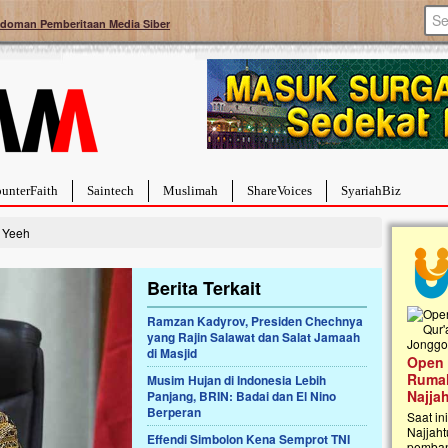
doman Pemberitaan Media Siber
unterFaith
Saintech
Muslimah
ShareVoices
SyariahBiz
 Yeeh
Berita Terkait
Ramzan Kadyrov, Presiden Chechnya
yang Rajin Salawat dan Salat Jamaah
Palestina Masih Berduka, Ayo Ulurkan
di Masjid
Open
Tangan Bantu Mereka
Rumah
Musim Hujan di Indonesia Lebih
Sahabat, Ulurtangan mari kirimkan dukungan
Najja
Panjang, BRIN: Badai dan El Nino
terbaikmu untuk warga Palestina di Gaza demi
Berperan
menguatkan mereka menghadapi situasi
Saat in
mencekam ini. Mari dukung mereka dengan
Najjaht
Effendi Simbolon Kena Semprot TNI
berdonasi dengan cara:...
pemban