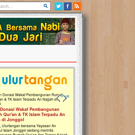
Previous slide
Next slide
 Donasi Wakaf Pembangunan
Ulurtangan Bersama PDUI Kota 
 Qur'an & TK Islam Terpadu An
Safari Wakaf Qur'an dan Tebar
h di Jonggol
Sembako ke Pelosok Negeri
i, Ulurtangan bersama Yayasan An
Mari bergabung dalam memperkuat jari
ul Islam Jonggol sedang merintis
kebaikan di pelosok negeri dengan Waka
gunan Rumah Qur’an dan Taman Kanak-
Qur'an. Jangan ragu untuk menjadi bagi