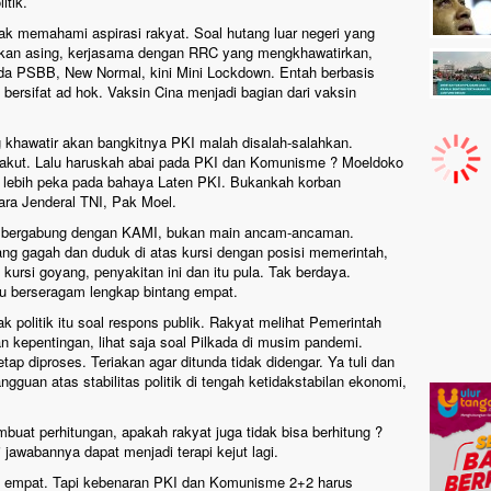
itik.
ak memahami aspirasi rakyat. Soal hutang luar negeri yang
jakan asing, kerjasama dengan RRC yang mengkhawatirkan,
a PSBB, New Normal, kini Mini Lockdown. Entah berbasis
 bersifat ad hok. Vaksin Cina menjadi bagian dari vaksin
khawatir akan bangkitnya PKI malah disalah-salahkan.
akut. Lalu haruskah abai pada PKI dan Komunisme ? Moeldoko
 lebih peka pada bahaya Laten PKI. Bukankah korban
ra Jenderal TNI, Pak Moel.
u bergabung dengan KAMI, bukan main ancam-ancaman.
ang gagah dan duduk di atas kursi dengan posisi memerintah,
kursi goyang, penyakitan ini dan itu pula. Tak berdaya.
u berseragam lengkap bintang empat.
politik itu soal respons publik. Rakyat melihat Pemerintah
kepentingan, lihat saja soal Pilkada di musim pandemi.
tap diproses. Teriakan agar ditunda tidak didengar. Ya tuli dan
gguan atas stabilitas politik di tengah ketidakstabilan ekonomi,
at perhitungan, apakah rakyat juga tidak bisa berhitung ?
i jawabannya dapat menjadi terapi kejut lagi.
 empat. Tapi kebenaran PKI dan Komunisme 2+2 harus