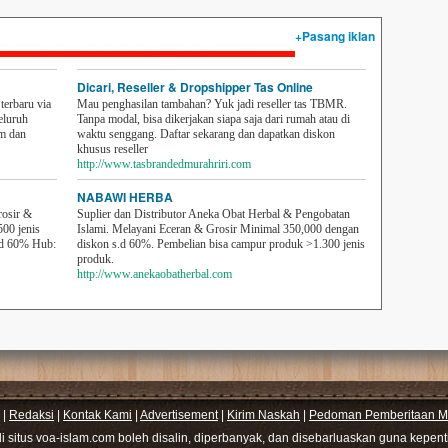
+Pasang iklan
Dicari, Reseller & Dropshipper Tas Online
erbaru via
Mau penghasilan tambahan? Yuk jadi reseller tas TBMR.
eluruh
Tanpa modal, bisa dikerjakan siapa saja dari rumah atau di
em dan
waktu senggang. Daftar sekarang dan dapatkan diskon
khusus reseller
http://www.tasbrandedmurahriri.com
NABAWI HERBA
rosir &
Suplier dan Distributor Aneka Obat Herbal & Pengobatan
500 jenis
Islami. Melayani Eceran & Grosir Minimal 350,000 dengan
sd 60% Hub:
diskon s.d 60%. Pembelian bisa campur produk >1.300 jenis
produk.
http://www.anekaobatherbal.com
|
Redaksi
|
Kontak Kami
|
Advertisement
|
Kirim Naskah
|
Pedoman Pemberitaan Me
di situs voa-islam.com boleh disalin, diperbanyak, dan disebarluaskan guna kepe