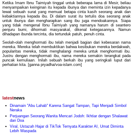
Ketika Imam Ibnu Taimiyah tinggal untuk beberapa lama di Mesir, beliau
menyampaikan keinginan itu kepada ibunya dan meminta izin kepadanya
lewat sebuah surat yang memuat betapa cinta kasih seorang anak dan
kebaktiannya kepada ibu. Di dalam surat itu tertulis doa seorang anak
untuk ibunya dan mengharapkan sang ibu juga mendoakannya. Siapa
yang tidak mengenal Ibnu Taimiyah yang namanya harum di seantero
penjuru bumi, dihormati masyarakat, dikenal ketegasannya. Namun
dihadapan ibunda tercinta, dia tertunduk patuh, penuh cinta.
Seolah-olah menghormati ibu telah menjadi bagian dari kebesaran nama
mereka. Mereka telah membuktikan bahwa kesibukan mereka berdakwah,
popularitas mereka, tidak menghalangi mereka untuk menghormati ibu.
Justru dengan menghormati ibu, nama mereka semakin terangkat pada
puncak kemuliaan. Inilah sebuah berkah ibu yang seringkali luput dari
perhatian kita. [ganna pryadha/voa-islam.com]
latest
news
Dinamain ''Abu Lahab'' Karena Sangat Tampan, Tapi Menjadi Simbol
Neraka
Perjuangan Seorang Wanita Mencari Jodoh: Ikhtiar dengan Shalawat
dan Doa
Viral, Ustazah Hajar di TikTok Ternyata Karakter AI, Umat Diminta
Lebih Waspada