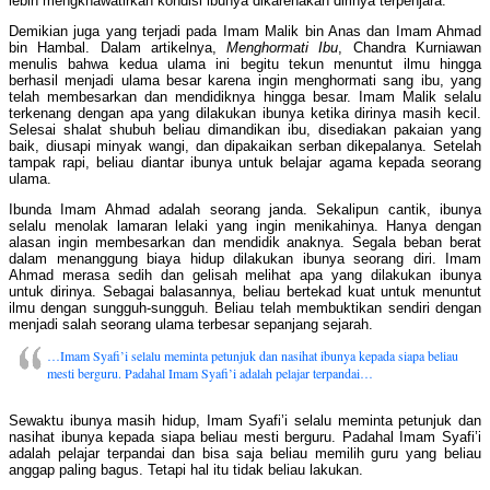
lebih mengkhawatirkan kondisi ibunya dikarenakan dirinya terpenjara.
Demikian juga yang terjadi pada Imam Malik bin Anas dan Imam Ahmad
bin Hambal. Dalam artikelnya,
Menghormati Ibu
, Chandra Kurniawan
menulis bahwa kedua ulama ini begitu tekun menuntut ilmu hingga
berhasil menjadi ulama besar karena ingin menghormati sang ibu, yang
telah membesarkan dan mendidiknya hingga besar. Imam Malik selalu
terkenang dengan apa yang dilakukan ibunya ketika dirinya masih kecil.
Selesai shalat shubuh beliau dimandikan ibu, disediakan pakaian yang
baik, diusapi minyak wangi, dan dipakaikan serban dikepalanya. Setelah
tampak rapi, beliau diantar ibunya untuk belajar agama kepada seorang
ulama.
Ibunda Imam Ahmad adalah seorang janda. Sekalipun cantik, ibunya
selalu menolak lamaran lelaki yang ingin menikahinya. Hanya dengan
alasan ingin membesarkan dan mendidik anaknya. Segala beban berat
dalam menanggung biaya hidup dilakukan ibunya seorang diri. Imam
Ahmad merasa sedih dan gelisah melihat apa yang dilakukan ibunya
untuk dirinya. Sebagai balasannya, beliau bertekad kuat untuk menuntut
ilmu dengan sungguh-sungguh. Beliau telah membuktikan sendiri dengan
menjadi salah seorang ulama terbesar sepanjang sejarah.
…Imam Syafi’i selalu meminta petunjuk dan nasihat ibunya kepada siapa beliau
mesti berguru. Padahal Imam Syafi’i adalah pelajar terpandai…
Sewaktu ibunya masih hidup, Imam Syafi’i selalu meminta petunjuk dan
nasihat ibunya kepada siapa beliau mesti berguru. Padahal Imam Syafi’i
adalah pelajar terpandai dan bisa saja beliau memilih guru yang beliau
anggap paling bagus. Tetapi hal itu tidak beliau lakukan.