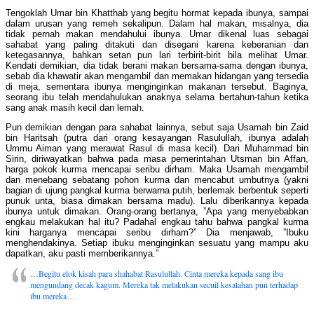
Tengoklah Umar bin Khatthab yang begitu hormat kepada ibunya, sampai
dalam urusan yang remeh sekalipun. Dalam hal makan, misalnya, dia
tidak pernah makan mendahului ibunya. Umar dikenal luas sebagai
sahabat yang paling ditakuti dan disegani karena keberanian dan
ketegasannya, bahkan setan pun lari terbirit-birit bila melihat Umar.
Kendati demikian, dia tidak berani makan bersama-sama dengan ibunya,
sebab dia khawatir akan mengambil dan memakan hidangan yang tersedia
di meja, sementara ibunya menginginkan makanan tersebut. Baginya,
seorang ibu telah mendahulukan anaknya selama bertahun-tahun ketika
sang anak masih kecil dan lemah.
Pun demikian dengan para sahabat lainnya, sebut saja Usamah bin Zaid
bin Haritsah (putra dari orang kesayangan Rasulullah, ibunya adalah
Ummu Aiman yang merawat Rasul di masa kecil). Dari Muhammad bin
Sirin, diriwayatkan bahwa pada masa pemerintahan Utsman bin Affan,
harga pokok kurma mencapai seribu dirham. Maka Usamah mengambil
dan menebang sebatang pohon kurma dan mencabut umbutnya (yakni
bagian di ujung pangkal kurma berwarna putih, berlemak berbentuk seperti
punuk unta, biasa dimakan bersama madu). Lalu diberikannya kepada
ibunya untuk dimakan. Orang-orang bertanya, ”Apa yang menyebabkan
engkau melakukan hal itu? Padahal engkau tahu bahwa pangkal kurma
kini harganya mencapai seribu dirham?” Dia menjawab, ”Ibuku
menghendakinya. Setiap ibuku menginginkan sesuatu yang mampu aku
dapatkan, aku pasti memberikannya.”
…Begitu elok kisah para shahabat Rasulullah. Cinta mereka kepada sang ibu
mengundang decak kagum. Mereka tak melakukan secuil kesalahan pun terhadap
ibu mereka…