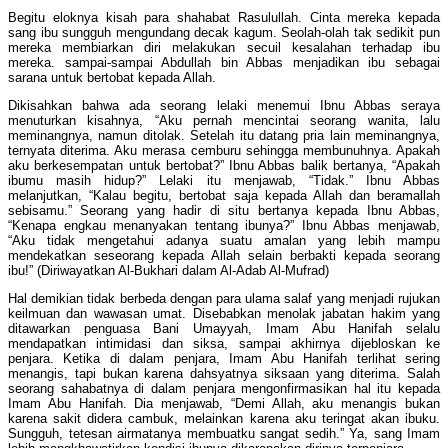
Begitu eloknya kisah para shahabat Rasulullah. Cinta mereka kepada
sang ibu sungguh mengundang decak kagum. Seolah-olah tak sedikit pun
mereka membiarkan diri melakukan secuil kesalahan terhadap ibu
mereka. sampai-sampai Abdullah bin Abbas menjadikan ibu sebagai
sarana untuk bertobat kepada Allah.
Dikisahkan bahwa ada seorang lelaki menemui Ibnu Abbas seraya
menuturkan kisahnya, “Aku pernah mencintai seorang wanita, lalu
meminangnya, namun ditolak. Setelah itu datang pria lain meminangnya,
ternyata diterima. Aku merasa cemburu sehingga membunuhnya. Apakah
aku berkesempatan untuk bertobat?” Ibnu Abbas balik bertanya, “Apakah
ibumu masih hidup?” Lelaki itu menjawab, “Tidak.” Ibnu Abbas
melanjutkan, “Kalau begitu, bertobat saja kepada Allah dan beramallah
sebisamu.” Seorang yang hadir di situ bertanya kepada Ibnu Abbas,
“Kenapa engkau menanyakan tentang ibunya?” Ibnu Abbas menjawab,
“Aku tidak mengetahui adanya suatu amalan yang lebih mampu
mendekatkan seseorang kepada Allah selain berbakti kepada seorang
ibu!” (Diriwayatkan Al-Bukhari dalam Al-Adab Al-Mufrad)
Hal demikian tidak berbeda dengan para ulama salaf yang menjadi rujukan
keilmuan dan wawasan umat. Disebabkan menolak jabatan hakim yang
ditawarkan penguasa Bani Umayyah, Imam Abu Hanifah selalu
mendapatkan intimidasi dan siksa, sampai akhirnya dijebloskan ke
penjara. Ketika di dalam penjara, Imam Abu Hanifah terlihat sering
menangis, tapi bukan karena dahsyatnya siksaan yang diterima. Salah
seorang sahabatnya di dalam penjara mengonfirmasikan hal itu kepada
Imam Abu Hanifah. Dia menjawab, “Demi Allah, aku menangis bukan
karena sakit didera cambuk, melainkan karena aku teringat akan ibuku.
Sungguh, tetesan airmatanya membuatku sangat sedih.” Ya, sang Imam