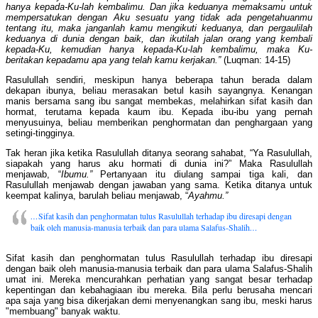
hanya kepada-Ku-lah kembalimu. Dan jika keduanya memaksamu untuk
mempersatukan dengan Aku sesuatu yang tidak ada pengetahuanmu
tentang itu, maka janganlah kamu mengikuti keduanya, dan pergaulilah
keduanya di dunia dengan baik, dan ikutilah jalan orang yang kembali
kepada-Ku, kemudian hanya kepada-Ku-lah kembalimu, maka Ku-
beritakan kepadamu apa yang telah kamu kerjakan.”
(Luqman: 14-15)
Rasulullah sendiri, meskipun hanya beberapa tahun berada dalam
dekapan ibunya, beliau merasakan betul kasih sayangnya. Kenangan
manis bersama sang ibu sangat membekas, melahirkan sifat kasih dan
hormat, terutama kepada kaum ibu. Kepada ibu-ibu yang pernah
menyusuinya, beliau memberikan penghormatan dan penghargaan yang
setingi-tingginya.
Tak heran jika ketika Rasulullah ditanya seorang sahabat, “Ya Rasulullah,
siapakah yang harus aku hormati di dunia ini?” Maka Rasulullah
menjawab, “
Ibumu.”
Pertanyaan itu diulang sampai tiga kali, dan
Rasulullah menjawab dengan jawaban yang sama. Ketika ditanya untuk
keempat kalinya, barulah beliau menjawab, “
Ayahmu.”
…
Sifat kasih dan penghormatan tulus Rasulullah terhadap ibu diresapi dengan
baik oleh manusia-manusia terbaik dan para ulama Salafus-Shalih
…
Sifat kasih dan penghormatan tulus Rasulullah terhadap ibu diresapi
dengan baik oleh manusia-manusia terbaik dan para ulama Salafus-Shalih
umat ini. Mereka mencurahkan perhatian yang sangat besar terhadap
kepentingan dan kebahagiaan ibu mereka. Bila perlu berusaha mencari
apa saja yang bisa dikerjakan demi menyenangkan sang ibu, meski harus
"membuang" banyak waktu.