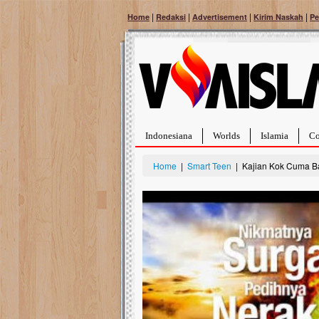
|
|
|
|
Home
Redaksi
Advertisement
Kirim Naskah
Pe
Indonesiana
Worlds
Islamia
Co
Home
|
Smart Teen
| Kajian Kok Cuma B
Bantu Naura, Balita Hebat Sembuh Dari
Tumor Pembuluh Darah
Hidup Naura Salsabila dipenuhi dengan
rintangan yang sangat berat. Meskipun baru
berusia sepuluh bulan, bayi yang imut ini harus
menghadapi penyakit yang dahsyat, yaitu tumor
pembuluh darah berukuran...