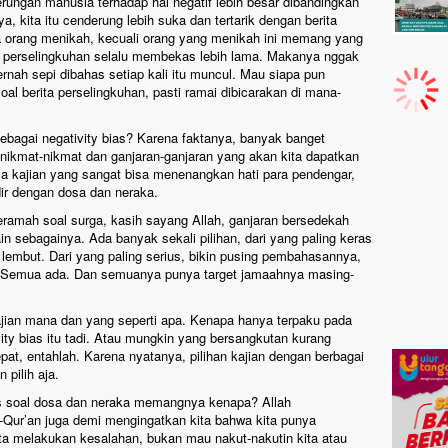
rungan manusia terhadap hal negatif lebih besar dibandingkan
a, kita itu cenderung lebih suka dan tertarik dengan berita
a orang menikah, kecuali orang yang menikah ini memang yang
ita perselingkuhan selalu membekas lebih lama. Makanya nggak
ernah sepi dibahas setiap kali itu muncul. Mau siapa pun
 soal berita perselingkuhan, pasti ramai dibicarakan di mana-
ebagai negativity bias? Karena faktanya, banyak banget
 nikmat-nikmat dan ganjaran-ganjaran yang akan kita dapatkan
a kajian yang sangat bisa menenangkan hati para pendengar,
ir dengan dosa dan neraka.
eramah soal surga, kasih sayang Allah, ganjaran bersedekah
in sebagainya. Ada banyak sekali pilihan, dari yang paling keras
lembut. Dari yang paling serius, bikin pusing pembahasannya,
. Semua ada. Dan semuanya punya target jamaahnya masing-
kajian mana dan yang seperti apa. Kenapa hanya terpaku pada
vity bias itu tadi. Atau mungkin yang bersangkutan kurang
at, entahlah. Karena nyatanya, pilihan kajian dengan berbagai
 pilih aja.
soal dosa dan neraka memangnya kenapa? Allah
Qur’an juga demi mengingatkan kita bahwa kita punya
ita melakukan kesalahan, bukan mau nakut-nakutin kita atau