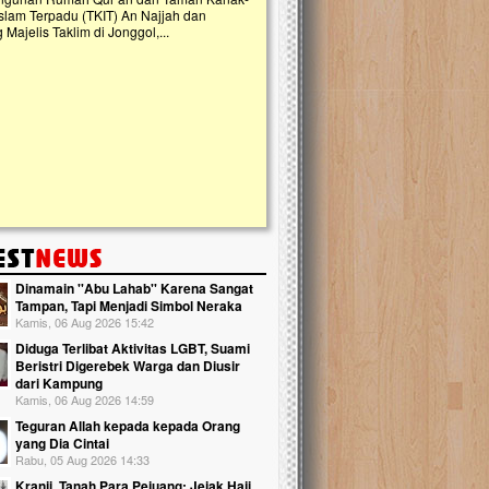
slam Terpadu (TKIT) An Najjah dan
kebaikan ini. Abadikan harta dengan wa
Majelis Taklim di Jonggol,...
Qur'an dan saksikan...
Dinamain ''Abu Lahab'' Karena Sangat
Tampan, Tapi Menjadi Simbol Neraka
Kamis, 06 Aug 2026 15:42
Diduga Terlibat Aktivitas LGBT, Suami
Beristri Digerebek Warga dan Diusir
dari Kampung
Kamis, 06 Aug 2026 14:59
Teguran Allah kepada kepada Orang
yang Dia Cintai
Rabu, 05 Aug 2026 14:33
Kranji, Tanah Para Pejuang: Jejak Haji