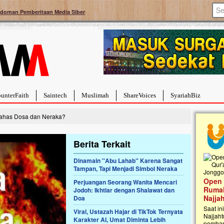
doman Pemberitaan Media Siber
unterFaith
Saintech
Muslimah
ShareVoices
SyariahBiz
ahas Dosa dan Neraka?
Berita Terkait
Dinamain ''Abu Lahab'' Karena Sangat
Tampan, Tapi Menjadi Simbol Neraka
Palestina Masih Berduka, Ayo Ulurkan
Open
Tangan Bantu Mereka
Perjuangan Seorang Wanita Mencari
Rumah
Jodoh: Ikhtiar dengan Shalawat dan
Sahabat, Ulurtangan mari kirimkan dukungan
Najja
Doa
terbaikmu untuk warga Palestina di Gaza demi
menguatkan mereka menghadapi situasi
Saat in
Viral, Ustazah Hajar di TikTok Ternyata
mencekam ini. Mari dukung mereka dengan
Najjaht
Karakter AI, Umat Diminta Lebih
berdonasi dengan cara:...
pemban