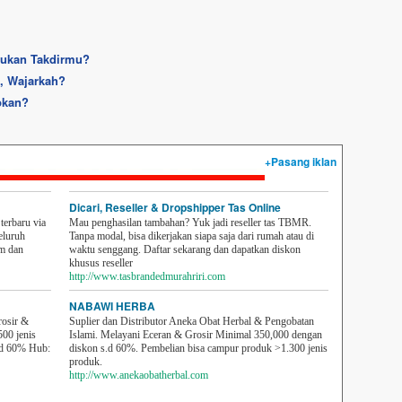
tukan Takdirmu?
i, Wajarkah?
pkan?
+Pasang iklan
Dicari, Reseller & Dropshipper Tas Online
erbaru via
Mau penghasilan tambahan? Yuk jadi reseller tas TBMR.
eluruh
Tanpa modal, bisa dikerjakan siapa saja dari rumah atau di
em dan
waktu senggang. Daftar sekarang dan dapatkan diskon
khusus reseller
http://www.tasbrandedmurahriri.com
NABAWI HERBA
rosir &
Suplier dan Distributor Aneka Obat Herbal & Pengobatan
500 jenis
Islami. Melayani Eceran & Grosir Minimal 350,000 dengan
sd 60% Hub:
diskon s.d 60%. Pembelian bisa campur produk >1.300 jenis
produk.
http://www.anekaobatherbal.com