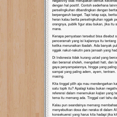
Negativity bias merupakan bentuk kecende
dengan hal positif. Contoh sederhana lainny
perselingkuhan dibandingkan dengan berit
berpengaruh banget. Tapi tetap saja, ber
heran kalau berita perselingkuhan nggak p
orangnya, publik figur atau bukan, jika itu
mana.
Kenapa pernyataan tersebut bisa disebut s
penceramah yang isi kajiannya itu tentang
ketika menunaikan ibadah. Ada banyak pul
nggak nakut-nakutin para jamaah yang had
Di Indonesia tidak kurang ustad yang berc
dan beramal sholeh, mengobati hati, dan la
gaya penyampaiannya, hingga yang paling 
sampai yang paling adem, ayem, tentram
masing.
Kita tinggal pilih aja mau mendengarkan 
satu topik itu? Apalagi kalau bukan negati
referensi dalam menemukan kajian yang tep
tema itu memang ada. Tinggal cari tahu dan
Kalau pun seandainya memang membahas 
menyebutkan dosa dan neraka di dalam Al-
konsekuensi yang harus kita hadapi jika k