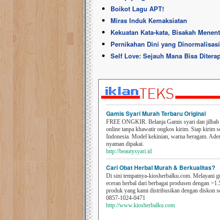
Boikot Lagu APT!
Miras Induk Kemaksiatan
Kekuatan Kata-kata, Bisakah Menen
Pernikahan Dini yang Dinormalisas
Self Love: Sejauh Mana Bisa Ditera
Gamis Syari Murah Terbaru Original
FREE ONGKIR. Belanja Gamis syari dan jilbab t
online tanpa khawatir ongkos kirim. Siap kirim s
Indonesia. Model kekinian, warna beragam. Ad
nyaman dipakai.
http://beautysyari.id
Cari Obat Herbal Murah & Berkualitas?
Di sini tempatnya-kiosherbalku.com. Melayani g
eceran herbal dari berbagai produsen dengan >1.
produk yang kami distribusikan dengan diskon 
0857-1024-0471
http://www.kiosherbalku.com