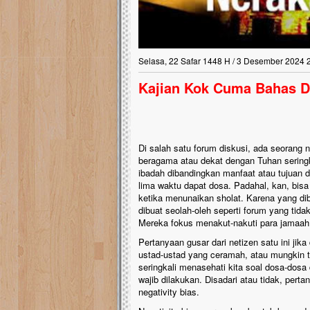
Lima Tahun Mangkra
Pelosok ini Mengen
Nasib masjid di Kampun
Selasa, 22 Safar 1448 H / 3 Desember 2024 
mengenaskan. Lima tahu
tak berbentuk masjid, di
Kajian Kok Cuma Bahas D
berlumut, dan menghita
hujan....
Di salah satu forum diskusi, ada seorang
beragama atau dekat dengan Tuhan sering
ibadah dibandingkan manfaat atau tujuan d
lima waktu dapat dosa. Padahal, kan, bisa
ketika menunaikan sholat. Karena yang di
dibuat seolah-oleh seperti forum yang t
Mereka fokus menakut-nakuti para jamaah 
Pertanyaan gusar dari netizen satu ini ji
ustad-ustad yang ceramah, atau mungkin t
seringkali menasehati kita soal dosa-dosa
wajib dilakukan. Disadari atau tidak, per
negativity bias.