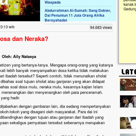
Waspada
kanak I
Gedung 
Abdurrahman Al-Sumait: Sang Dokter,
k, Masjid di
Dai Penuntun 11 Juta Orang Afrika
askan. Ayo Bantu.!!
Bersyahadat
g Cilumbu ini sungguh
23:13 wib
94.683 views
n mangkrak, kini nyaris
penuhi rumput liar,
osa dan Neraka?
m terpapar panas dan
Oleh: Aily Natasya
 netizen yang bertanya-tanya. Mengapa orang-orang yang katanya
kali lebih banyak menyampaikan dosa ketika tidak melakukan
ari ibadah tersebut? Seperti contoh, tidak menunaikan sholat
 dibahas soal tujuan sholat atau ganjaran yang akan didapat
bahas soal dosa mulu, neraka mulu, kesannya kajian Islam
idak menenangkan dan menyenangkan oleh para penceramah.
yang hadir.
ka dijabarkan dengan gambaran lain, dia sedang mempertanyakan
okoh-tokoh yang disegani oleh masyarakat. Para dai ini
 dibandingkan dengan tujuan atau ganjaran dari ibadah yang
tanyaan sekaligus pernyataan tersebut sebenarnya merupakan