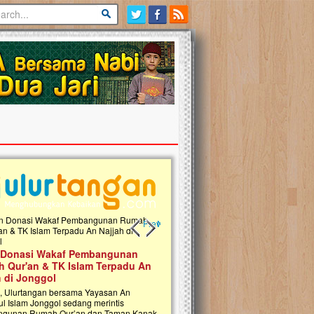
Previous slide
Next slide
 Donasi Wakaf Pembangunan
Ulurtangan Bersama PDUI Kota 
 Qur'an & TK Islam Terpadu An
Safari Wakaf Qur'an dan Tebar
h di Jonggol
Sembako ke Pelosok Negeri
i, Ulurtangan bersama Yayasan An
Mari bergabung dalam memperkuat jari
ul Islam Jonggol sedang merintis
kebaikan di pelosok negeri dengan Waka
gunan Rumah Qur’an dan Taman Kanak-
Qur'an. Jangan ragu untuk menjadi bagi