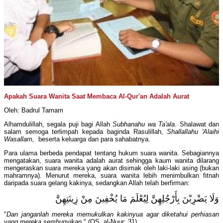
Apakah Suara Wanita Saat Membaca Al-Qur'an Adalah Aurat
Oleh: Badrul Tamam
Alhamdulillah, segala puji bagi Allah
Subhanahu wa Ta'ala
. Shalawat dan
salam semoga terlimpah kepada baginda Rasulillah,
Shallallahu 'Alaihi
Wasallam,
beserta keluarga dan para sahabatnya.
Para ulama berbeda pendapat tentang hukum suara wanita. Sebagiannya
mengatakan, suara wanita adalah aurat sehingga kaum wanita dilarang
mengeraskan suara mereka yang akan disimak oleh laki-laki asing (bukan
mahramnya). Menurut mereka, suara wanita lebih menimbulkan fitnah
daripada suara gelang kakinya, sedangkan Allah telah berfirman:
وَلَا يَضْرِبْنَ بِأَرْجُلِهِنَّ لِيُعْلَمَ مَا يُخْفِينَ مِنْ زِينَتِهِنَّ
"
Dan janganlah mereka memukulkan kakinyua agar diketahui perhiasan
yang mereka sembunyikan.
" (QS. al-Nuur: 31)