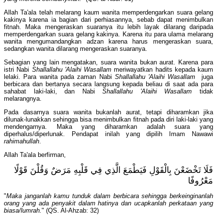
Allah Ta'ala telah melarang kaum wanita memperdengarkan suara gelang
kakinya karena ia bagian dari perhiasannya, sebab dapat menimbulkan
fitnah. Maka mengeraskan suaranya itu lebih layak dilarang daripada
memperdengarkan suara gelang kakinya. Karena itu para ulama melarang
wanita mengumandangkan adzan karena harus mengeraskan suara,
sedangkan wanita dilarang mengeraskan suaranya.
Sebagian yang lain mengatakan, suara wanita bukan aurat. Karena para
istri Nabi
Shallallahu 'Alaihi Wasallam
meriwayatkan hadits kepada kaum
lelaki. Para wanita pada zaman Nabi
Shallallahu 'Alaihi Wasallam
juga
berbicara dan bertanya secara langsung kepada beliau di saat ada para
sahabat laki-laki, dan Nabi
Shallallahu 'Alaihi Wasallam
tidak
melarangnya.
Pada dasarnya suara wanita bukanlah aurat, tetapi diharamkan jika
dilunak-lunakkan sehingga bisa menimbulkan fitnah pada diri laki-laki yang
mendengarnya. Maka yang diharamkan adalah suara yang
diperhalus/diperlunak. Pendapat inilah yang dipilih Imam Nawawi
rahimahullah
.
Allah Ta'ala berfirman,
فَلَا تَخْضَعْنَ بِالْقَوْلِ فَيَطْمَعَ الَّذِي فِي قَلْبِهِ مَرَضٌ وَقُلْنَ قَوْلًا
مَعْرُوفًا
"
Maka janganlah kamu tunduk dalam berbicara sehingga berkeinginanlah
orang yang ada penyakit dalam hatinya dan ucapkanlah perkataan yang
biasa/lumrah.
" (QS. Al-Ahzab: 32)