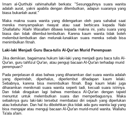
Imam al-Qurthubi
rahimahullah
berkata: "Sesungguhnya suara wanita
adalah aurat, yakni apabila dengan dilembutkan, adapun suaranya yang
biasa bukanlah aurat."
Maka makna suara wanita yang didengarkan oleh para sahabat saat
mereka menyampaikan riwayat atau saat berbicara kepada Nabi
Shallallahu 'Alaihi Wasallam
dibawa kepada makna ini, yaitu suara yang
biasa dan tidak dilembut-lembutkan. Karena kaum wanita tidak boleh
melembut-lembutkan dan melunak-lunakkan suara mereka sebab bisa
menimbulkan fitnah.
Laki-laki Menjadi Guru Baca-tulis Al-Qur'an Murid Perempuan
Jika demikian, bagaimana hukum laki-laki yang menjadi guru baca tulis Al-
Qur'an, guru tahfizul Qur'an, atau penguji bacaan Al-Qur'an terhadap murid
perempuan?
Pada penjelasan di atas bahwa yang diharamkan dari suara wanita adalah
yang diperindah, diperhalus, diperlembut dihadapan kaum lelaki.
Sebabnya, karena bisa menimbulkan fitnah. Bagi kaum lelaki juga
diharamkan menikmati suara wanita seperti tadi, kecuali suara istrinya.
Dan tidak diragukan lagi bahwa membaca Al-Qur'an dengan tajwid
menuntut untuk melembutkan suara dan memperbagusnya. Maka
sebaiknya guru laki-laki tersebut membatasi diri sejauh yang diperlukan
atau kebutuhan. Dan hal itu dibolehkan jika tidak ada guru wanita lagi yang
bisa mengajar atau menguji bacaan Al-Qur'an murid-murid wanita. Wallahu
Ta'ala a'lam.