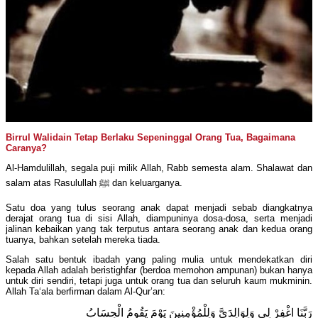
Birrul Walidain Tetap Berlaku Sepeninggal Orang Tua, Bagaimana
Caranya?
Al-Hamdulillah, segala puji milik Allah, Rabb semesta alam. Shalawat dan
salam atas Rasulullah ﷺ dan keluarganya.
Satu doa yang tulus seorang anak dapat menjadi sebab diangkatnya
derajat orang tua di sisi Allah, diampuninya dosa-dosa, serta menjadi
jalinan kebaikan yang tak terputus antara seorang anak dan kedua orang
tuanya, bahkan setelah mereka tiada.
Salah satu bentuk ibadah yang paling mulia untuk mendekatkan diri
kepada Allah adalah beristighfar (berdoa memohon ampunan) bukan hanya
untuk diri sendiri, tetapi juga untuk orang tua dan seluruh kaum mukminin.
Allah Ta‘ala berfirman dalam Al-Qur’an:
رَبَّنَا اغْفِرْ لِي وَلِوَالِدَيَّ وَلِلْمُؤْمِنِينَ يَوْمَ يَقُومُ الْحِسَابُ