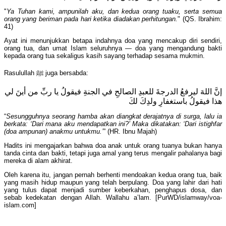
"
Ya Tuhan kami, ampunilah aku, dan kedua orang tuaku, serta semua
orang yang beriman pada hari ketika diadakan perhitungan.
" (QS. Ibrahim:
41)
Ayat ini menunjukkan betapa indahnya doa yang mencakup diri sendiri,
orang tua, dan umat Islam seluruhnya — doa yang mengandung bakti
kepada orang tua sekaligus kasih sayang terhadap sesama mukmin.
Rasulullah ﷺ juga bersabda:
إنَّ اللهَ ليرفعُ الدرجةَ للعبدِ الصالحِ في الجنةِ فيقولُ يا ربِّ من أينَ لي
هذا فيقولُ باستغفارِ ولدِكَ لكَ
“
Sesungguhnya seorang hamba akan diangkat derajatnya di surga, lalu ia
berkata: ‘Dari mana aku mendapatkan ini?’ Maka dikatakan: ‘Dari istighfar
(doa ampunan) anakmu untukmu.’
” (HR. Ibnu Majah)
Hadits ini mengajarkan bahwa doa anak untuk orang tuanya bukan hanya
tanda cinta dan bakti, tetapi juga amal yang terus mengalir pahalanya bagi
mereka di alam akhirat.
Oleh karena itu, jangan pernah berhenti mendoakan kedua orang tua, baik
yang masih hidup maupun yang telah berpulang. Doa yang lahir dari hati
yang tulus dapat menjadi sumber keberkahan, penghapus dosa, dan
sebab kedekatan dengan Allah. Wallahu a’lam. [PurWD/islamway/voa-
islam.com]