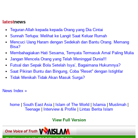
latest
news
Teguran Allah kepada kepada Orang yang Dia Cintai
Sunnah Terlupa: Melihat ke Langit Saat Keluar Rumah
Mencuci Uang Haram dengan Sedekah dan Bantu Orang. Memang
Bisa?
Membahagiakan Hati Sesama, Ternyata Termasuk Amal Paling Mulia
Jangan Mencela Orang yang Telah Meninggal Dunia!!!
Futsal dan Sepak Bola Setelah Isya’, Bagaimana Hukumnya?
Saat Pikiran Buntu dan Bingung, Coba ''Reset'' dengan Istighfar
Tidak Menikah Tidak Akan Masuk Surga?
News Index »
home
|
South East Asia
|
Islam of The World
|
Islamia
|
Muslimah
|
Teenage
|
Interview & Profile
|
Lintas Berita Islam
View Full Version