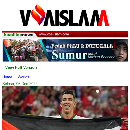
View Full Version
Home
|
Worlds
Selasa, 06 Dec 2022