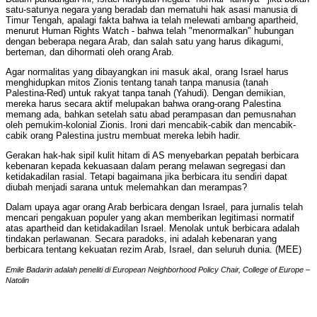
satu-satunya negara yang beradab dan mematuhi hak asasi manusia di
Timur Tengah, apalagi fakta bahwa ia telah melewati ambang apartheid,
menurut Human Rights Watch - bahwa telah "menormalkan" hubungan
dengan beberapa negara Arab, dan salah satu yang harus dikagumi,
berteman, dan dihormati oleh orang Arab.
Agar normalitas yang dibayangkan ini masuk akal, orang Israel harus
menghidupkan mitos Zionis tentang tanah tanpa manusia (tanah
Palestina-Red) untuk rakyat tanpa tanah (Yahudi). Dengan demikian,
mereka harus secara aktif melupakan bahwa orang-orang Palestina
memang ada, bahkan setelah satu abad perampasan dan pemusnahan
oleh pemukim-kolonial Zionis. Ironi dari mencabik-cabik dan mencabik-
cabik orang Palestina justru membuat mereka lebih hadir.
Gerakan hak-hak sipil kulit hitam di AS menyebarkan pepatah berbicara
kebenaran kepada kekuasaan dalam perang melawan segregasi dan
ketidakadilan rasial. Tetapi bagaimana jika berbicara itu sendiri dapat
diubah menjadi sarana untuk melemahkan dan merampas?
Dalam upaya agar orang Arab berbicara dengan Israel, para jurnalis telah
mencari pengakuan populer yang akan memberikan legitimasi normatif
atas apartheid dan ketidakadilan Israel. Menolak untuk berbicara adalah
tindakan perlawanan. Secara paradoks, ini adalah kebenaran yang
berbicara tentang kekuatan rezim Arab, Israel, dan seluruh dunia. (MEE)
Emile Badarin adalah peneliti di European Neighborhood Policy Chair, College of Europe –
Natolin