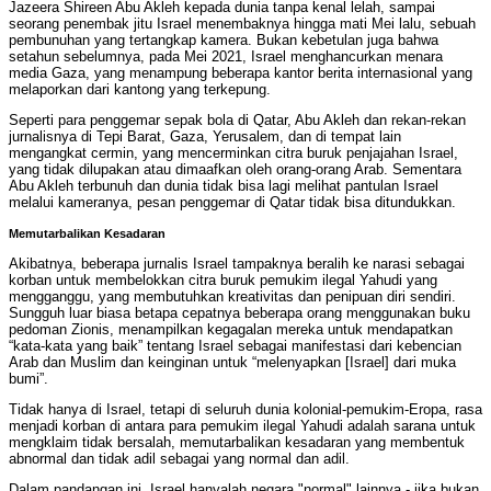
Jazeera Shireen Abu Akleh kepada dunia tanpa kenal lelah, sampai
seorang penembak jitu Israel menembaknya hingga mati Mei lalu, sebuah
pembunuhan yang tertangkap kamera. Bukan kebetulan juga bahwa
setahun sebelumnya, pada Mei 2021, Israel menghancurkan menara
media Gaza, yang menampung beberapa kantor berita internasional yang
melaporkan dari kantong yang terkepung.
Seperti para penggemar sepak bola di Qatar, Abu Akleh dan rekan-rekan
jurnalisnya di Tepi Barat, Gaza, Yerusalem, dan di tempat lain
mengangkat cermin, yang mencerminkan citra buruk penjajahan Israel,
yang tidak dilupakan atau dimaafkan oleh orang-orang Arab. Sementara
Abu Akleh terbunuh dan dunia tidak bisa lagi melihat pantulan Israel
melalui kameranya, pesan penggemar di Qatar tidak bisa ditundukkan.
Memutarbalikan Kesadaran
Akibatnya, beberapa jurnalis Israel tampaknya beralih ke narasi sebagai
korban untuk membelokkan citra buruk pemukim ilegal Yahudi yang
mengganggu, yang membutuhkan kreativitas dan penipuan diri sendiri.
Sungguh luar biasa betapa cepatnya beberapa orang menggunakan buku
pedoman Zionis, menampilkan kegagalan mereka untuk mendapatkan
“kata-kata yang baik” tentang Israel sebagai manifestasi dari kebencian
Arab dan Muslim dan keinginan untuk “melenyapkan [Israel] dari muka
bumi”.
Tidak hanya di Israel, tetapi di seluruh dunia kolonial-pemukim-Eropa, rasa
menjadi korban di antara para pemukim ilegal Yahudi adalah sarana untuk
mengklaim tidak bersalah, memutarbalikan kesadaran yang membentuk
abnormal dan tidak adil sebagai yang normal dan adil.
Dalam pandangan ini, Israel hanyalah negara "normal" lainnya - jika bukan