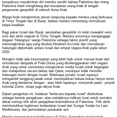
tampaknya meyakinkan diri mereka sendiri bahwa Palestina dan orang
Palestina telah menghilang dari kesadaran orang Arab di tengah
pergeseran geopolitik di seluruh dunia Arab.
Warga Arab mengirimkan pesan langsung kepada mereka yang berkuasa
di Timur Tengah dan di Barat, bahwa mereka menentang normalisasi
tanpa keadilan.
Bagi pakar Israel dan Barat, perubahan geopolitik ini telah mewakili versi
mini dari akhir sejarah di Timur Tengah. Mereka umumnya menganggap
dugaan “hilangnya” warga Palestina sebagai faktor positif yang
memungkinkan apa yang disebut Abraham Accords dan normalisasi
hubungan diplomatik antara Israel dan empat negara Arab pada tahun
2020.
Mungkin tidak ada kesempatan yang lebih baik untuk menuai buah dari
normalisasi daripada di Piala Dunia yang diselenggarakan oleh negara
Arab yang untuk sementara mengizinkan media Israel untuk bepergian
dan melaporkan secara bebas dari Qatar, meskipun tidak memiliki
hubungan resmi dengan Israel. Beberapa jurnalis Israel rupanya
mengambil tanggung jawab untuk menunjukkan bahwa bukan hanya rezim
Arab yang berdamai dengan - atau lebih tepatnya, menyerah pada - proyek
kolonial Zionis, tetapi juga rakyat Arab.
Dalam pengertian ini, tindakan “berbicara kepada Israel” ditafsirkan
sebagai bentuk pengakuan, atau setidaknya indikasi kuat untuk semakin
dekat menuju titik akhir penjajahan-kolonialisme di Palestina. Titik akhir
membutuhkan legitimasi kedaulatan Israel dari Sungai Yordan ke Laut
Mediterania, dan pemindahan penduduk asli.
Mereka menemukan kebalikannya di Qatar. Sementara Israel telah