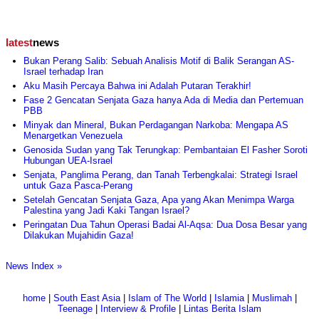
latest
news
Bukan Perang Salib: Sebuah Analisis Motif di Balik Serangan AS-
Israel terhadap Iran
Aku Masih Percaya Bahwa ini Adalah Putaran Terakhir!
Fase 2 Gencatan Senjata Gaza hanya Ada di Media dan Pertemuan
PBB
Minyak dan Mineral, Bukan Perdagangan Narkoba: Mengapa AS
Menargetkan Venezuela
Genosida Sudan yang Tak Terungkap: Pembantaian El Fasher Soroti
Hubungan UEA-Israel
Senjata, Panglima Perang, dan Tanah Terbengkalai: Strategi Israel
untuk Gaza Pasca-Perang
Setelah Gencatan Senjata Gaza, Apa yang Akan Menimpa Warga
Palestina yang Jadi Kaki Tangan Israel?
Peringatan Dua Tahun Operasi Badai Al-Aqsa: Dua Dosa Besar yang
Dilakukan Mujahidin Gaza!
News Index »
home
|
South East Asia
|
Islam of The World
|
Islamia
|
Muslimah
|
Teenage
|
Interview & Profile
|
Lintas Berita Islam