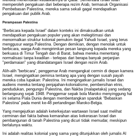
memperoleh pengakuan dari beberapa rezim Arab, termasuk Organisasi
Pembebasan Palestina, mereka sama sekali gagal mendapatkan
pengakuan dari publik Arab.
Perampasan Palestina
“Berbicara kepada Israel” dalam konteks ini dimaksudkan untuk
mendapatkan pengakuan populer yang akan melegitimasi dan
menormalkan struktur kolonial pemukim ilegal Yahudi Israel, yang terus
menggusur warga Palestina. Dengan demikian, dengan menolak untuk
berbicara, warga Arab mengirimkan pesan langsung kepada mereka yang
berkuasa di Timur Tengah dan di Barat, bahwa mereka menentang
normalisasi tanpa keadilan - terlepas dari berapa banyak perjanjian
"perdamaian" yang ditandatangani Israel dengan rezim Arab.
Alih-alih “berbicara”, penggemar Arab mengangkat cermin di depan kamera
Israel, mengingatkan pemirsa tentang apa yang dengan susah payah
mereka coba lupakan: Palestina. Ini mengingatkan jurnalis Israel dan
audiens mereka tentang penjajahan-kolonialisme, pembersihan etnis,
pendudukan, pengungsi Palestina, dan Nakba (malapetaka) yang sedang
berlangsung sejak 1948. Penggemar sepak bola Maroko menyinggung hal
ini selama Piala Dunia dengan membentangkan spanduk “Bebaskan
Palestina” pada menit ke-48 pertandingan Maroko-Belgia.
Yang mengejutkan adalah keterkejutan wartawan Israel saat melihat
cerminan dari fakta bahwa kemarahan atas kekerasan Israel dan
pembangunan di tanah Palestina yang dicuri tidak memudar, meskipun
berlalunya waktu.
Ini adalah realitas kolonial yang sama yang ditunjukkan oleh jurnalis Al