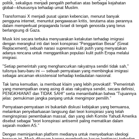
politik, sekaligus menjadi pengalih perhatian atas berbagai kejahatan
global—khususnya terhadap umat Muslim.
Transformasi X menjadi pusat ujaran kebencian, menurut banyak
pengguna internet, menuntut pengawasan kritis, terutama atas perannya
dalam memperkuat propaganda Israel di tengah genosida yang terus
berlangsung di Gaza.
Musk kini secara terbuka menyuarakan ketakutan terhadap imigrasi
dengan merangkul inti dari teori konspirasi “Penggantian Besar” (Great
Replacement), sebuah narasi supremasi kulit putih yang menyatakan
adanya rencana untuk menggantikan populasi kulit putih Eropa melalui
imigrasi.
"Setiap pemerintah yang menghancurkan rakyatnya sendiri tidak sah,"
tulisnya baru-baru ini — sebuah pernyataan yang membingkai imigrasi
sebagai ancaman eksistensial terhadap kedaulatan nasional.
Tak lama kemudian, ia membuat klaim yang lebih provokatif: “Pemerintah
yang menempatkan orang asing di atas rakyatnya sendiri, secara definisi,
PENGKHIANAT dan TIDAK SAH!” serta menambahkan bahwa “Tujuannya
jelas: pemukiman jangka panjang untuk mengimpor pemilih.”
Pernyataan-pernyataan ini bukanlah diskusi kebijakan yang bernuansa,
melainkan penyebarluasan langsung dari teori konspirasi yang telah
menginspirasi penembakan massal, dan yang oleh Komite Yahudi Amerika
disebut sebagai “teori konspirasi antisemit paling mematikan dalam
sejarah modern AS.”
Dengan meminjamkan platform medianya untuk menyebarkan ideologi
beracun ini, Musk dikecam karena memberikan kesan legitimasi terhadap