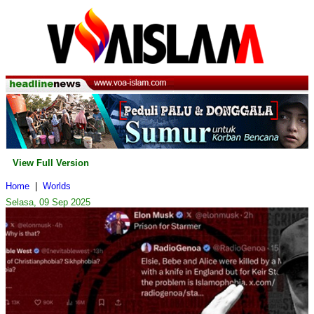
View Full Version
Home
|
Worlds
Selasa, 09 Sep 2025