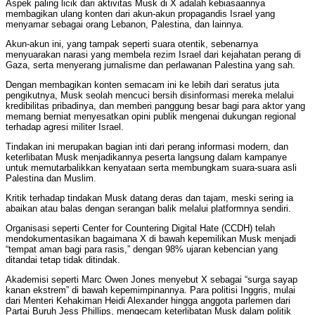
Aspek paling licik dari aktivitas Musk di X adalah kebiasaannya
membagikan ulang konten dari akun-akun propagandis Israel yang
menyamar sebagai orang Lebanon, Palestina, dan lainnya.
Akun-akun ini, yang tampak seperti suara otentik, sebenarnya
menyuarakan narasi yang membela rezim Israel dari kejahatan perang di
Gaza, serta menyerang jurnalisme dan perlawanan Palestina yang sah.
Dengan membagikan konten semacam ini ke lebih dari seratus juta
pengikutnya, Musk seolah mencuci bersih disinformasi mereka melalui
kredibilitas pribadinya, dan memberi panggung besar bagi para aktor yang
memang berniat menyesatkan opini publik mengenai dukungan regional
terhadap agresi militer Israel.
Tindakan ini merupakan bagian inti dari perang informasi modern, dan
keterlibatan Musk menjadikannya peserta langsung dalam kampanye
untuk memutarbalikkan kenyataan serta membungkam suara-suara asli
Palestina dan Muslim.
Kritik terhadap tindakan Musk datang deras dan tajam, meski sering ia
abaikan atau balas dengan serangan balik melalui platformnya sendiri.
Organisasi seperti Center for Countering Digital Hate (CCDH) telah
mendokumentasikan bagaimana X di bawah kepemilikan Musk menjadi
“tempat aman bagi para rasis,” dengan 98% ujaran kebencian yang
ditandai tetap tidak ditindak.
Akademisi seperti Marc Owen Jones menyebut X sebagai “surga sayap
kanan ekstrem” di bawah kepemimpinannya. Para politisi Inggris, mulai
dari Menteri Kehakiman Heidi Alexander hingga anggota parlemen dari
Partai Buruh Jess Phillips, mengecam keterlibatan Musk dalam politik