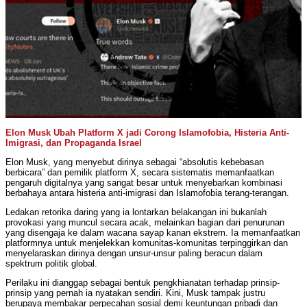
Elon Musk Ubah Platform X jadi Corong Islamofobia, Histeria Anti-
Imigrasi, dan Propaganda Israel
Elon Musk, yang menyebut dirinya sebagai “absolutis kebebasan
berbicara” dan pemilik platform X, secara sistematis memanfaatkan
pengaruh digitalnya yang sangat besar untuk menyebarkan kombinasi
berbahaya antara histeria anti-imigrasi dan Islamofobia terang-terangan.
Ledakan retorika daring yang ia lontarkan belakangan ini bukanlah
provokasi yang muncul secara acak, melainkan bagian dari penurunan
yang disengaja ke dalam wacana sayap kanan ekstrem. Ia memanfaatkan
platformnya untuk menjelekkan komunitas-komunitas terpinggirkan dan
menyelaraskan dirinya dengan unsur-unsur paling beracun dalam
spektrum politik global.
Perilaku ini dianggap sebagai bentuk pengkhianatan terhadap prinsip-
prinsip yang pernah ia nyatakan sendiri. Kini, Musk tampak justru
berupaya membakar perpecahan sosial demi keuntungan pribadi dan