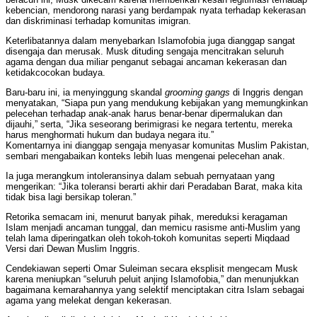
kebencian, mendorong narasi yang berdampak nyata terhadap kekerasan
dan diskriminasi terhadap komunitas imigran.
Keterlibatannya dalam menyebarkan Islamofobia juga dianggap sangat
disengaja dan merusak. Musk dituding sengaja mencitrakan seluruh
agama dengan dua miliar penganut sebagai ancaman kekerasan dan
ketidakcocokan budaya.
Baru-baru ini, ia menyinggung skandal
grooming gangs
di Inggris dengan
menyatakan, “Siapa pun yang mendukung kebijakan yang memungkinkan
pelecehan terhadap anak-anak harus benar-benar dipermalukan dan
dijauhi,” serta, “Jika seseorang berimigrasi ke negara tertentu, mereka
harus menghormati hukum dan budaya negara itu.”
Komentarnya ini dianggap sengaja menyasar komunitas Muslim Pakistan,
sembari mengabaikan konteks lebih luas mengenai pelecehan anak.
Ia juga merangkum intoleransinya dalam sebuah pernyataan yang
mengerikan: “Jika toleransi berarti akhir dari Peradaban Barat, maka kita
tidak bisa lagi bersikap toleran.”
Retorika semacam ini, menurut banyak pihak, mereduksi keragaman
Islam menjadi ancaman tunggal, dan memicu rasisme anti-Muslim yang
telah lama diperingatkan oleh tokoh-tokoh komunitas seperti Miqdaad
Versi dari Dewan Muslim Inggris.
Cendekiawan seperti Omar Suleiman secara eksplisit mengecam Musk
karena meniupkan “seluruh peluit anjing Islamofobia,” dan menunjukkan
bagaimana kemarahannya yang selektif menciptakan citra Islam sebagai
agama yang melekat dengan kekerasan.