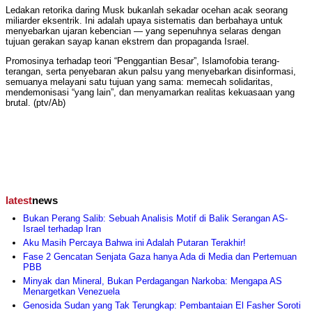
Ledakan retorika daring Musk bukanlah sekadar ocehan acak seorang
miliarder eksentrik. Ini adalah upaya sistematis dan berbahaya untuk
menyebarkan ujaran kebencian — yang sepenuhnya selaras dengan
tujuan gerakan sayap kanan ekstrem dan propaganda Israel.
Promosinya terhadap teori “Penggantian Besar”, Islamofobia terang-
terangan, serta penyebaran akun palsu yang menyebarkan disinformasi,
semuanya melayani satu tujuan yang sama: memecah solidaritas,
mendemonisasi “yang lain”, dan menyamarkan realitas kekuasaan yang
brutal. (ptv/Ab)
latest
news
Bukan Perang Salib: Sebuah Analisis Motif di Balik Serangan AS-
Israel terhadap Iran
Aku Masih Percaya Bahwa ini Adalah Putaran Terakhir!
Fase 2 Gencatan Senjata Gaza hanya Ada di Media dan Pertemuan
PBB
Minyak dan Mineral, Bukan Perdagangan Narkoba: Mengapa AS
Menargetkan Venezuela
Genosida Sudan yang Tak Terungkap: Pembantaian El Fasher Soroti