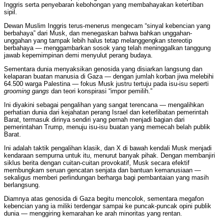
Inggris serta penyebaran kebohongan yang membahayakan ketertiban
sipil.
Dewan Muslim Inggris terus-menerus mengecam “sinyal kebencian yang
berbahaya” dari Musk, dan menegaskan bahwa bahkan unggahan-
unggahan yang tampak lebih halus tetap melanggengkan stereotip
berbahaya — menggambarkan sosok yang telah meninggalkan tanggung
jawab kepemimpinan demi menyulut perang budaya.
Sementara dunia menyaksikan genosida yang disiarkan langsung dan
kelaparan buatan manusia di Gaza — dengan jumlah korban jiwa melebihi
64.500 warga Palestina — fokus Musk justru tertuju pada isu-isu seperti
grooming gangs
dan teori konspirasi “impor pemilih.”
Ini diyakini sebagai pengalihan yang sangat terencana — mengalihkan
perhatian dunia dari kejahatan perang Israel dan keterlibatan pemerintah
Barat, termasuk dirinya sendiri yang pernah menjadi bagian dari
pemerintahan Trump, menuju isu-isu buatan yang memecah belah publik
Barat.
Ini adalah taktik pengalihan klasik, dan X di bawah kendali Musk menjadi
kendaraan sempurna untuk itu, menurut banyak pihak. Dengan membanjiri
siklus berita dengan cuitan-cuitan provokatif, Musk secara efektif
membungkam seruan gencatan senjata dan bantuan kemanusiaan —
sekaligus memberi perlindungan berharga bagi pembantaian yang masih
berlangsung.
Diamnya atas genosida di Gaza begitu mencolok, sementara megafon
kebencian yang ia miliki terdengar sampai ke puncak-puncak opini publik
dunia — menggiring kemarahan ke arah minoritas yang rentan.