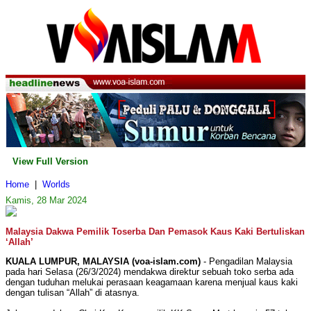
View Full Version
Home
|
Worlds
Kamis, 28 Mar 2024
Malaysia Dakwa Pemilik Toserba Dan Pemasok Kaus Kaki Bertuliskan
‘Allah’
KUALA LUMPUR, MALAYSIA (voa-islam.com)
- Pengadilan Malaysia
pada hari Selasa (26/3/2024) mendakwa direktur sebuah toko serba ada
dengan tuduhan melukai perasaan keagamaan karena menjual kaus kaki
dengan tulisan “Allah” di atasnya.