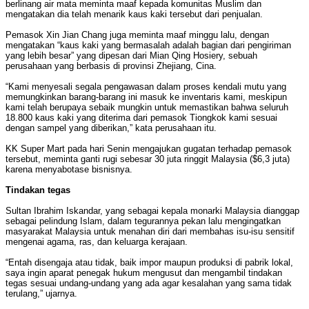
berlinang air mata meminta maaf kepada komunitas Muslim dan
mengatakan dia telah menarik kaus kaki tersebut dari penjualan.
Pemasok Xin Jian Chang juga meminta maaf minggu lalu, dengan
mengatakan “kaus kaki yang bermasalah adalah bagian dari pengiriman
yang lebih besar” yang dipesan dari Mian Qing Hosiery, sebuah
perusahaan yang berbasis di provinsi Zhejiang, Cina.
“Kami menyesali segala pengawasan dalam proses kendali mutu yang
memungkinkan barang-barang ini masuk ke inventaris kami, meskipun
kami telah berupaya sebaik mungkin untuk memastikan bahwa seluruh
18.800 kaus kaki yang diterima dari pemasok Tiongkok kami sesuai
dengan sampel yang diberikan,” kata perusahaan itu.
KK Super Mart pada hari Senin mengajukan gugatan terhadap pemasok
tersebut, meminta ganti rugi sebesar 30 juta ringgit Malaysia ($6,3 juta)
karena menyabotase bisnisnya.
Tindakan tegas
Sultan Ibrahim Iskandar, yang sebagai kepala monarki Malaysia dianggap
sebagai pelindung Islam, dalam tegurannya pekan lalu mengingatkan
masyarakat Malaysia untuk menahan diri dari membahas isu-isu sensitif
mengenai agama, ras, dan keluarga kerajaan.
“Entah disengaja atau tidak, baik impor maupun produksi di pabrik lokal,
saya ingin aparat penegak hukum mengusut dan mengambil tindakan
tegas sesuai undang-undang yang ada agar kesalahan yang sama tidak
terulang,” ujarnya.