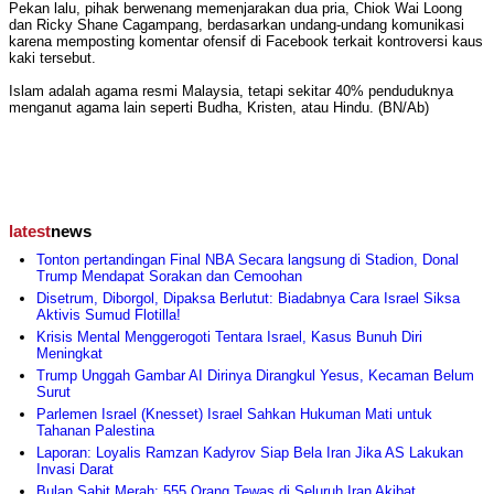
Pekan lalu, pihak berwenang memenjarakan dua pria, Chiok Wai Loong
dan Ricky Shane Cagampang, berdasarkan undang-undang komunikasi
karena memposting komentar ofensif di Facebook terkait kontroversi kaus
kaki tersebut.
Islam adalah agama resmi Malaysia, tetapi sekitar 40% penduduknya
menganut agama lain seperti Budha, Kristen, atau Hindu. (BN/Ab)
latest
news
Tonton pertandingan Final NBA Secara langsung di Stadion, Donal
Trump Mendapat Sorakan dan Cemoohan
Disetrum, Diborgol, Dipaksa Berlutut: Biadabnya Cara Israel Siksa
Aktivis Sumud Flotilla!
Krisis Mental Menggerogoti Tentara Israel, Kasus Bunuh Diri
Meningkat
Trump Unggah Gambar AI Dirinya Dirangkul Yesus, Kecaman Belum
Surut
Parlemen Israel (Knesset) Israel Sahkan Hukuman Mati untuk
Tahanan Palestina
Laporan: Loyalis Ramzan Kadyrov Siap Bela Iran Jika AS Lakukan
Invasi Darat
Bulan Sabit Merah: 555 Orang Tewas di Seluruh Iran Akibat