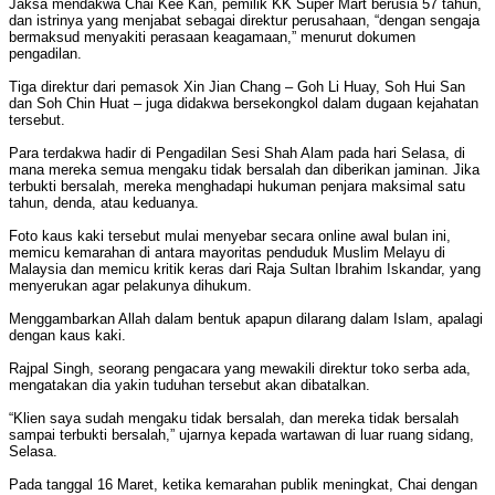
Jaksa mendakwa Chai Kee Kan, pemilik KK Super Mart berusia 57 tahun,
dan istrinya yang menjabat sebagai direktur perusahaan, “dengan sengaja
bermaksud menyakiti perasaan keagamaan,” menurut dokumen
pengadilan.
Tiga direktur dari pemasok Xin Jian Chang – Goh Li Huay, Soh Hui San
dan Soh Chin Huat – juga didakwa bersekongkol dalam dugaan kejahatan
tersebut.
Para terdakwa hadir di Pengadilan Sesi Shah Alam pada hari Selasa, di
mana mereka semua mengaku tidak bersalah dan diberikan jaminan. Jika
terbukti bersalah, mereka menghadapi hukuman penjara maksimal satu
tahun, denda, atau keduanya.
Foto kaus kaki tersebut mulai menyebar secara online awal bulan ini,
memicu kemarahan di antara mayoritas penduduk Muslim Melayu di
Malaysia dan memicu kritik keras dari Raja Sultan Ibrahim Iskandar, yang
menyerukan agar pelakunya dihukum.
Menggambarkan Allah dalam bentuk apapun dilarang dalam Islam, apalagi
dengan kaus kaki.
Rajpal Singh, seorang pengacara yang mewakili direktur toko serba ada,
mengatakan dia yakin tuduhan tersebut akan dibatalkan.
“Klien saya sudah mengaku tidak bersalah, dan mereka tidak bersalah
sampai terbukti bersalah,” ujarnya kepada wartawan di luar ruang sidang,
Selasa.
Pada tanggal 16 Maret, ketika kemarahan publik meningkat, Chai dengan