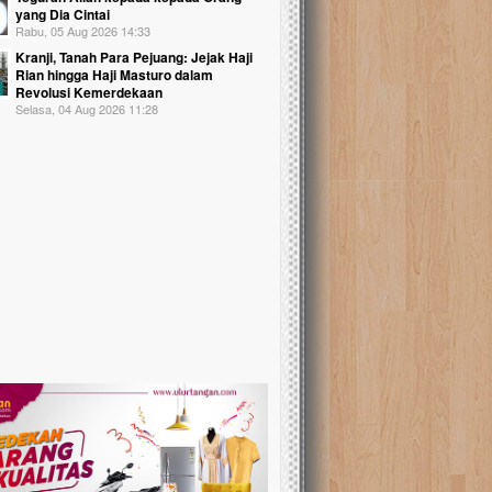
yang Dia Cintai
Rabu, 05 Aug 2026 14:33
Kranji, Tanah Para Pejuang: Jejak Haji
Rian hingga Haji Masturo dalam
Revolusi Kemerdekaan
Selasa, 04 Aug 2026 11:28