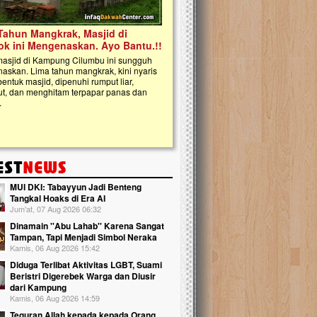
kanak Islam Terpadu (TKIT) An Najjah d
Gedung Majelis Taklim di Jonggol,...
MUI DKI: Tabayyun Jadi Benteng
Tangkal Hoaks di Era AI
Jum'at, 07 Aug 2026 06:32
Dinamain ''Abu Lahab'' Karena Sangat
Tampan, Tapi Menjadi Simbol Neraka
Kamis, 06 Aug 2026 15:42
Diduga Terlibat Aktivitas LGBT, Suami
Beristri Digerebek Warga dan Diusir
dari Kampung
Kamis, 06 Aug 2026 14:59
Teguran Allah kepada kepada Orang