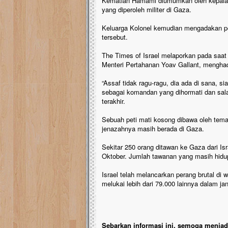
Kematian Hamami diumumkan oleh kepala r
yang diperoleh militer di Gaza.
Keluarga Kolonel kemudian mengadakan 
tersebut.
The Times of Israel melaporkan pada saat i
Menteri Pertahanan Yoav Gallant, mengha
“Assaf tidak ragu-ragu, dia ada di sana, s
sebagai komandan yang dihormati dan salah
terakhir.
Sebuah peti mati kosong dibawa oleh tem
jenazahnya masih berada di Gaza.
Sekitar 250 orang ditawan ke Gaza dari 
Oktober. Jumlah tawanan yang masih hidup
Israel telah melancarkan perang brutal di 
melukai lebih dari 79.000 lainnya dalam 
Sebarkan informasi ini, semoga menjadi