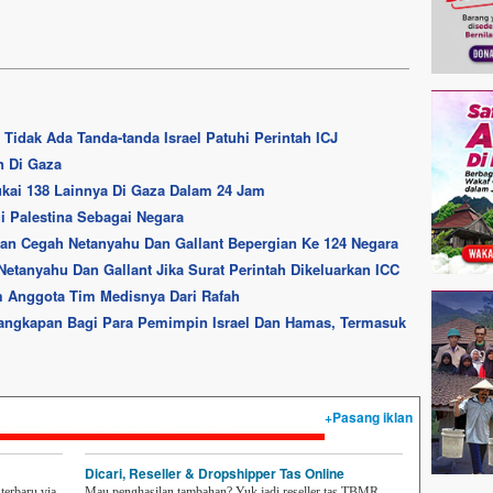
 Tidak Ada Tanda-tanda Israel Patuhi Perintah ICJ
an Di Gaza
ukai 138 Lainnya Di Gaza Dalam 24 Jam
i Palestina Sebagai Negara
an Cegah Netanyahu Dan Gallant Bepergian Ke 124 Negara
anyahu Dan Gallant Jika Surat Perintah Dikeluarkan ICC
 Anggota Tim Medisnya Dari Rafah
nangkapan Bagi Para Pemimpin Israel Dan Hamas, Termasuk
+Pasang iklan
Dicari, Reseller & Dropshipper Tas Online
erbaru via
Mau penghasilan tambahan? Yuk jadi reseller tas TBMR.