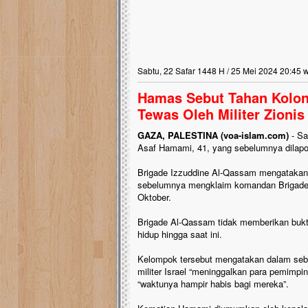
Sabtu, 22 Safar 1448 H / 25 Mei 2024 20:45 
Hamas Sebut Tahan Kolon
Tewas Oleh Militer Zionis
GAZA, PALESTINA (voa-islam.com)
- Sa
Asaf Hamami, 41, yang sebelumnya dilapork
Brigade Izzuddine Al-Qassam mengatakan
sebelumnya mengklaim komandan Brigade S
Oktober.
Brigade Al-Qassam tidak memberikan bukti 
hidup hingga saat ini.
Kelompok tersebut mengatakan dalam sebu
militer Israel “meninggalkan para pemimp
“waktunya hampir habis bagi mereka”.