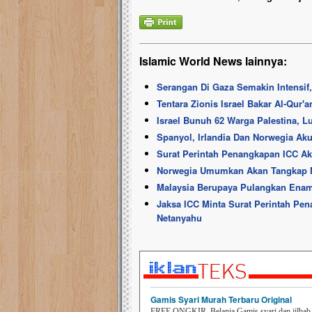
Islamic World News lainnya:
Serangan Di Gaza Semakin Intensif,
Tentara Zionis Israel Bakar Al-Qur'
Israel Bunuh 62 Warga Palestina, L
Spanyol, Irlandia Dan Norwegia Aku
Surat Perintah Penangkapan ICC Ak
Norwegia Umumkan Akan Tangkap Net
Malaysia Berupaya Pulangkan Enam
Jaksa ICC Minta Surat Perintah Pe
Netanyahu
Gamis Syari Murah Terbaru Original
FREE ONGKIR. Belanja Gamis syari dan jilbab t