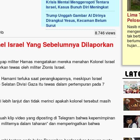
Krisis Mental Menggerogoti Tentara
Israel, Kasus Bunuh Diri Meningkat
Lima Tahun Mangkrak, Masjid di
Trump Unggah Gambar AI Dirinya
Pelosok ini Mengenaskan. Ayo Bantu.!!
Dirangkul Yesus, Kecaman Belum
Surut
Nasib masjid di Kampung Cilumbu ini sungguh
mengenaskan. Lima tahun mangkrak, kini nyaris
wib
8.746 views
tak berbentuk masjid, dipenuhi rumput liar,
berlumut, dan menghitam terpapar panas dan
el Israel Yang Sebelumnya Dilaporkan
hujan....
yap militer Hamas mengatakan mereka menahan Kolonel Israel
an tewas oleh militer Zionis Israel.
 Hamami terluka saat penangkapannya, meskipun Israel
elatan Divisi Gaza itu tewas dalam pertempuran pada 7
lebih lanjut dan tidak merinci apakah kolonel tersebut masih
ah klip video yang diposting di Telegram bahwa kepemimpinan
in militernya dalam tahanan” dan memperingatkan bahwa