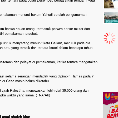
abi tentara pada bulan Desember, berdasarkan temuan nyata
pemakaman menurut hukum Yahudi setelah pengumuman
tu bahwa ribuan orang, termasuk perwira senior militer dan
diri pemakaman tersebut.
iap untuk menyerang musuh,” kata Gallant, merujuk pada dia
 satu yang terbaik dari tentara Israel dalam beberapa tahun
an-teman dan pelayat di pemakaman, ketika tentara mengatakan
Israel selama serangan mendadak yang dipimpin Hamas pada 7
 di Gaza masih belum diketahui.
wilayah Palestina, menewaskan lebih dari 35.000 orang dan
jangka waktu yang sama. (TNA/Ab)
 amal sholeh kita!