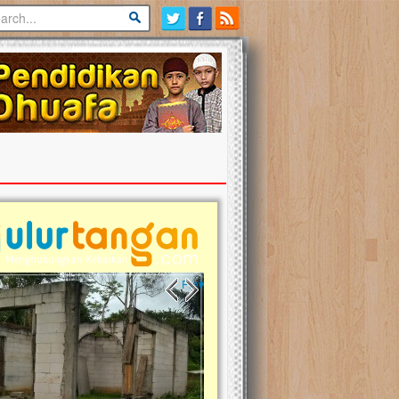
Previous slide
Next slide
tina Masih Berduka, Ayo Ulurkan
Open Donasi Wakaf Pembangu
n Bantu Mereka
Rumah Qur'an & TK Islam Terp
t, Ulurtangan mari kirimkan dukungan
Najjah di Jonggol
mu untuk warga Palestina di Gaza demi
tkan mereka menghadapi situasi
Saat ini, Ulurtangan bersama Yayasan 
am ini. Mari dukung mereka dengan
Najjahtul Islam Jonggol sedang merintis
si dengan cara:...
pembangunan Rumah Qur’an dan Tama