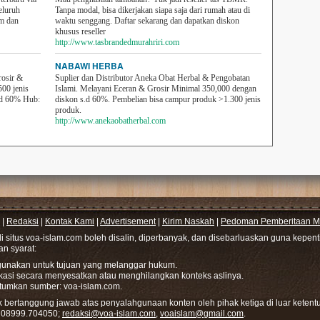
eluruh
Tanpa modal, bisa dikerjakan siapa saja dari rumah atau di
em dan
waktu senggang. Daftar sekarang dan dapatkan diskon
khusus reseller
http://www.tasbrandedmurahriri.com
NABAWI HERBA
rosir &
Suplier dan Distributor Aneka Obat Herbal & Pengobatan
500 jenis
Islami. Melayani Eceran & Grosir Minimal 350,000 dengan
sd 60% Hub:
diskon s.d 60%. Pembelian bisa campur produk >1.300 jenis
produk.
http://www.anekaobatherbal.com
|
Redaksi
|
Kontak Kami
|
Advertisement
|
Kirim Naskah
|
Pedoman Pemberitaan Me
di situs voa-islam.com boleh disalin, diperbanyak, dan disebarluaskan guna kepe
gan syarat:
hgunakan untuk tujuan yang melanggar hukum.
ikasi secara menyesatkan atau menghilangkan konteks aslinya.
tumkan sumber: voa-islam.com.
bertanggung jawab atas penyalahgunaan konten oleh pihak ketiga di luar ketentu
: 08999.704050;
redaksi@voa-islam.com
,
voaislam@gmail.com
.