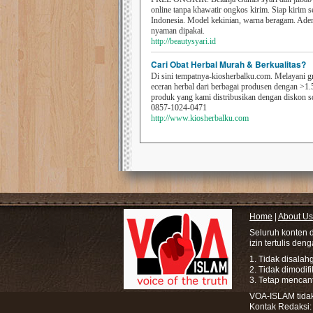
online tanpa khawatir ongkos kirim. Siap kirim s
Indonesia. Model kekinian, warna beragam. Ad
nyaman dipakai.
http://beautysyari.id
Cari Obat Herbal Murah & Berkualitas?
Di sini tempatnya-kiosherbalku.com. Melayani g
eceran herbal dari berbagai produsen dengan >1.
produk yang kami distribusikan dengan diskon 
0857-1024-0471
http://www.kiosherbalku.com
Home
|
About Us
Seluruh konten 
izin tertulis den
1. Tidak disala
2. Tidak dimodif
3. Tetap mencan
VOA-ISLAM tidak 
Kontak Redaksi