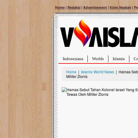
|
|
|
|
Home
Redaksi
Advertisement
Kirim Naskah
Pe
Indonesiana
Worlds
Islamia
Co
Home
|
Islamic World News
| Hamas Sebu
Militer Zionis
Bantu Naura, Balit
Tumor Pembuluh D
Hidup Naura Salsabila 
rintangan yang sangat b
berusia sepuluh bulan, b
menghadapi penyakit yan
pembuluh darah berukur