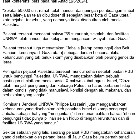
saat konferensi pers pada hari Ahad (1/6/2024).
“Sekitar 50.000 unit rumah telah hancur, dan jaringan pembuangan limbah
serta jalan-jalan telah dibuldoser di sebagian besar kota di Gaza utara,”
kata pejabat tersebut, yang namanya tidak disebutkan oleh media
Palestina.
Pejabat tersebut mencatat bahwa “35 sumur air, sekolah, dan fasilitas
UNRWA telah hancur, dan kelaparan mengancam wilayah utara Gaza.”
Pejabat tersebut juga menyatakan “Jabalia [kamp pengungsi] dan Beit
Hanoun [keduanya di Gaza utara] sebagai daerah bencana akibat
kehancuran yang tak terlukiskan” yang disebabkan oleh perang genosida
Israel.
Peringatan pejabat Palestina tersebut muncul sehari setelah badan PBB
untuk pengungsi Palestina, UNRWA, mengatakan dalam sebuah
postingan di platform media sosial X bahwa akibat agresi Israel, “Gaza
telah menjadi puing-puing dan keluarga Palestina harus bertahan hidup
dalam kondisi yang tidak manusiawi. kondisi dengan air, makanan, dan
perbekalan yang langka.”
Komisaris Jenderal UNRWA Philippe Lazzarini juga menggambarkan
kehancuran yang disebabkan oleh pasukan Israel di kamp pengungsi
Jabalia sebagai hal yang “mengerikan,” dan menambahkan bahwa “ribuan
pengungsi tidak punya pilihan selain hidup di tengah reruntuhan dan di
fasilitas UNRWA yang hancur.”
Sekitar sebulan yang lalu, seorang pejabat PBB mengatakan kehancuran
yang disebabkan oleh perang Israel di Jalur Gaza belum pernah terjadi