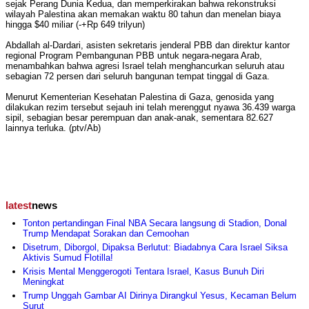
sejak Perang Dunia Kedua, dan memperkirakan bahwa rekonstruksi
wilayah Palestina akan memakan waktu 80 tahun dan menelan biaya
hingga $40 miliar (-+Rp 649 trilyun)
Abdallah al-Dardari, asisten sekretaris jenderal PBB dan direktur kantor
regional Program Pembangunan PBB untuk negara-negara Arab,
menambahkan bahwa agresi Israel telah menghancurkan seluruh atau
sebagian 72 persen dari seluruh bangunan tempat tinggal di Gaza.
Menurut Kementerian Kesehatan Palestina di Gaza, genosida yang
dilakukan rezim tersebut sejauh ini telah merenggut nyawa 36.439 warga
sipil, sebagian besar perempuan dan anak-anak, sementara 82.627
lainnya terluka. (ptv/Ab)
latest
news
Tonton pertandingan Final NBA Secara langsung di Stadion, Donal
Trump Mendapat Sorakan dan Cemoohan
Disetrum, Diborgol, Dipaksa Berlutut: Biadabnya Cara Israel Siksa
Aktivis Sumud Flotilla!
Krisis Mental Menggerogoti Tentara Israel, Kasus Bunuh Diri
Meningkat
Trump Unggah Gambar AI Dirinya Dirangkul Yesus, Kecaman Belum
Surut