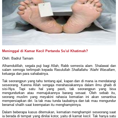
Meninggal di Kamar Kecil Pertanda Su'ul Khatimah?
Oleh: Badrul Tamam
Alhamdulillah, segala puji bagi Allah, Rabb semesta alam. Shalawat dan
salam semoga terlimpah kepada Rasulullah
Shallallahu 'Alaihi Wasallam
,
keluarga dan para sahabatnya.
Tak seorangpun yang tahu tentang ajal, kapan dan di mana ia mendatangi
seseorang. Karena Allah sengaja merahasiakannya dalam ilmu ghaib di
sisi-Nya. Tapi satu hal yang pasti, tak seorangpun yang bisa
mengundurkan atau memajukannya barang sesaat. Oleh sebab itu,
seorang muslim yang meyakini rahasia kematian ini akan senantisa
mempersiapkan diri. Ia tak mau tunda taubatnya dan tak mau mengundur
beramal shalih saat keempatan itu menghampirinya.
Dalam beberapa kasus ditemukan, kematian menghampiri seseorang saat
ia berada di tempat yang dinilai kotor, yaitu di kamat kecil. Tak hanya satu