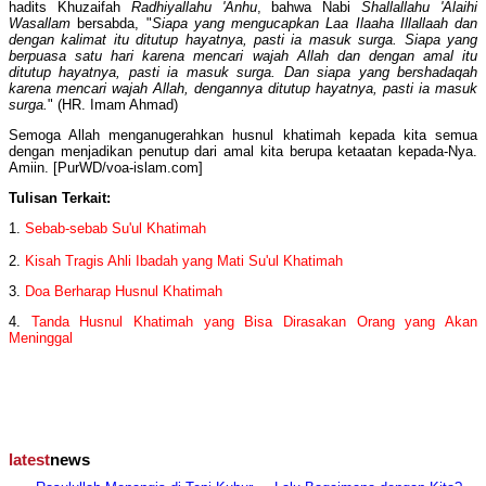
hadits Khuzaifah
Radhiyallahu 'Anhu
, bahwa Nabi
Shallallahu 'Alaihi
Wasallam
bersabda, "
Siapa yang mengucapkan Laa Ilaaha Illallaah dan
dengan kalimat itu ditutup hayatnya, pasti ia masuk surga. Siapa yang
berpuasa satu hari karena mencari wajah Allah dan dengan amal itu
ditutup hayatnya, pasti ia masuk surga. Dan siapa yang bershadaqah
karena mencari wajah Allah, dengannya ditutup hayatnya, pasti ia masuk
surga.
" (HR. Imam Ahmad)
Semoga Allah menganugerahkan husnul khatimah kepada kita semua
dengan menjadikan penutup dari amal kita berupa ketaatan kepada-Nya.
Amiin. [PurWD/voa-islam.com]
Tulisan Terkait:
1.
Sebab-sebab Su'ul Khatimah
2.
Kisah Tragis Ahli Ibadah yang Mati Su'ul Khatimah
3.
Doa Berharap Husnul Khatimah
4.
Tanda Husnul Khatimah yang Bisa Dirasakan Orang yang Akan
Meninggal
latest
news