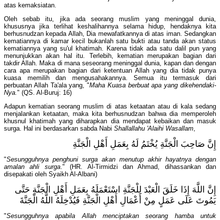
atas kemaksiatan.
Oleh sebab itu, jika ada seorang muslim yang meninggal dunia,
khususnya jika terlihat keshalihannya selama hidup, hendaknya kita
berhusnudzan kepada Allah, Dia mewafatkannya di atas iman. Sedangkan
kematiannya di kamar kecil bukanlah satu bukti atau tanda akan status
kematiannya yang su'ul khatimah. Karena tidak ada satu dalil pun yang
menunjukkan akan hal itu. Terlebih, kematian merupakan bagian dari
takdir Allah. Maka di mana seseorang meninggal dunia, kapan dan dengan
cara apa merupakan bagian dari ketentuan Allah yang dia tidak punya
kuasa memilih dan mengusahakannya. Semua itu termasuk dari
perbuatan Allah Ta'ala yang, "
Maha Kuasa berbuat apa yang dikehendaki-
Nya.
" (QS. Al-Buruj: 16)
Adapun kematian seorang muslim di atas ketaatan atau di kala sedang
menjalankan ketaatan, maka kita berhusnudzan bahwa dia memperoleh
khusnul khatimah yang diharapkan dia mendapat kebaikan dan masuk
surga. Hal ini berdasarkan sabda Nabi
Shallallahu 'Alaihi Wasallam
,
إِنَّ صَاحِبَ الْجَنَّةِ يُخْتَمُ لَهُ بِعَمَلِ أَهْلِ الْجَنَّةِ
"
Sesungguhnya penghuni surga akan menutup akhir hayatnya dengan
amalan ahli surga
." (HR. Al-Tirmidzi dan Ahmad, dihassankan dan
disepakati oleh Syaikh Al-Albani)
إِنَّ اللَّهَ إِذَا خَلَقَ الْعَبْدَ لِلْجَنَّةِ اسْتَعْمَلَهُ بِعَمَلِ أَهْلِ الْجَنَّةِ حَتَّى
يَمُوتَ عَلَى عَمَلٍ مِنْ أَعْمَالِ أَهْلِ الْجَنَّةِ فَيُدْخِلَهُ اللَّهُ الْجَنَّةَ
"
Sesungguhnya apabila Allah menciptakan seorang hamba untuk