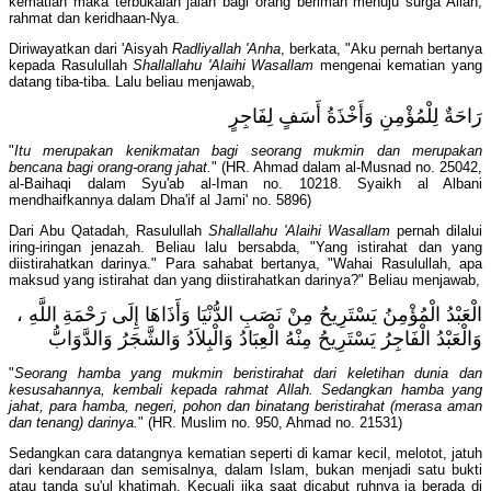
kematian maka terbukalah jalan bagi orang beriman menuju surga Allah,
rahmat dan keridhaan-Nya.
Diriwayatkan dari 'Aisyah
Radliyallah 'Anha
, berkata, "Aku pernah bertanya
kepada Rasulullah
Shallallahu 'Alaihi Wasallam
mengenai kematian yang
datang tiba-tiba. Lalu beliau menjawab,
رَاحَةٌ لِلْمُؤْمِنِ وَأَخْذَةُ أَسَفٍ لِفَاجِرٍ
"
Itu merupakan kenikmatan bagi seorang mukmin dan merupakan
bencana bagi orang-orang jahat.
" (HR. Ahmad dalam al-Musnad no. 25042,
al-Baihaqi dalam Syu'ab al-Iman no. 10218. Syaikh al Albani
mendhaifkannya dalam Dha'if al Jami' no. 5896)
Dari Abu Qatadah, Rasulullah
Shallallahu 'Alaihi Wasallam
pernah dilalui
iring-iringan jenazah. Beliau lalu bersabda, "Yang istirahat dan yang
diistirahatkan darinya." Para sahabat bertanya, "Wahai Rasulullah, apa
maksud yang istirahat dan yang diistirahatkan darinya?" Beliau menjawab,
الْعَبْدُ الْمُؤْمِنُ يَسْتَرِيحُ مِنْ نَصَبِ الدُّنْيَا وَأَذَاهَا إِلَى رَحْمَةِ اللَّهِ ،
وَالْعَبْدُ الْفَاجِرُ يَسْتَرِيحُ مِنْهُ الْعِبَادُ وَالْبِلاَدُ وَالشَّجَرُ وَالدَّوَابُّ
"
Seorang hamba yang mukmin beristirahat dari keletihan dunia dan
kesusahannya, kembali kepada rahmat Allah. Sedangkan hamba yang
jahat, para hamba, negeri, pohon dan binatang beristirahat (merasa aman
dan tenang) darinya.
" (HR. Muslim no. 950, Ahmad no. 21531)
Sedangkan cara datangnya kematian seperti di kamar kecil, melotot, jatuh
dari kendaraan dan semisalnya, dalam Islam, bukan menjadi satu bukti
atau tanda su'ul khatimah. Kecuali jika saat dicabut ruhnya ia berada di