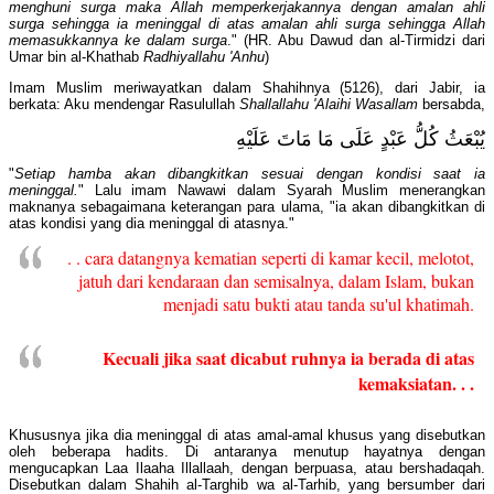
menghuni surga maka Allah memperkerjakannya dengan amalan ahli
surga sehingga ia meninggal di atas amalan ahli surga sehingga Allah
memasukkannya ke dalam surga
." (HR. Abu Dawud dan al-Tirmidzi dari
Umar bin al-Khathab
Radhiyallahu 'Anhu
)
Imam Muslim meriwayatkan dalam Shahihnya (5126), dari Jabir, ia
berkata: Aku mendengar Rasulullah
Shallallahu 'Alaihi Wasallam
bersabda,
يُبْعَثُ كُلُّ عَبْدٍ عَلَى مَا مَاتَ عَلَيْهِ
"
Setiap hamba akan dibangkitkan sesuai dengan kondisi saat ia
meninggal.
" Lalu imam Nawawi dalam Syarah Muslim menerangkan
maknanya sebagaimana keterangan para ulama, "ia akan dibangkitkan di
atas kondisi yang dia meninggal di atasnya."
. . cara datangnya kematian seperti di kamar kecil, melotot,
jatuh dari kendaraan dan semisalnya, dalam Islam, bukan
menjadi satu bukti atau tanda su'ul khatimah.
Kecuali jika saat dicabut ruhnya ia berada di atas
kemaksiatan. . .
Khususnya jika dia meninggal di atas amal-amal khusus yang disebutkan
oleh beberapa hadits. Di antaranya menutup hayatnya dengan
mengucapkan Laa Ilaaha Illallaah, dengan berpuasa, atau bershadaqah.
Disebutkan dalam Shahih al-Targhib wa al-Tarhib, yang bersumber dari