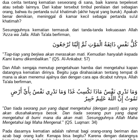
dua cerita tentang kematian seseorang di sana, baik karena terpeleset
atau sebab lainnya. Dari kabar tersebut timbul penilaian dari sebagian
orang, bahwa itu pertanda su'ul khatimah (akhir hayat yang buruk). Apakah
benar demikian, meninggal di kamar kecil sebagai pertanda su'ul
khatimah?
Sesungguhnya kematian termasuk dari tanda-tanda kekuasaan Allah
'Azza wa Jalla.
Allah Ta'ala berfirman,
كُلُّ نَفْسٍ ذَائِقَةُ الْمَوْتِ ثُمَّ إِلَيْنَا تُرْجَعُونَ
"
Tiap-tiap yang berjiwa akan merasakan mati. Kemudian hanyalah kepada
Kami kamu dikembalikan.
" (QS. Al-Ankabut: 57)
Dan Allah sengaja menutup pengetahuan hamba dari mengetahui kapan
datangnya kematian dirinya. Begitu juga dirahasiakan tentang tempat di
mana ia akan menemui ajalnya dan dengan cara apa dicabut ruhnya. Allah
Ta'ala berfirman,
وَمَا تَدْرِي نَفْسٌ مَاذَا تَكْسِبُ غَدًا وَمَا تَدْرِي نَفْسٌ بِأَيِّ أَرْضٍ
تَمُوتُ إِنَّ اللَّهَ عَلِيمٌ خَبِيرٌ
"
Dan tiada seorang pun yang dapat mengetahui (dengan pasti) apa yang
akan diusahakannya besok. Dan tiada seorang pun yang dapat
mengetahui di bumi mana dia akan mati. Sesungguhnya Allah Maha
Mengetahui lagi Maha Mengenal.
" (QS. Luqman: 34)
Pada dasarnya kematian adalah rahmat bagi orang-orang beriman dan
azab bagi orang kafir. Kenapa bisa begitu? Karena dengan datangnya