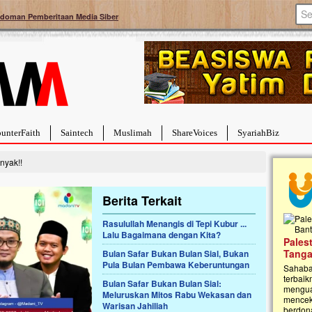
doman Pemberitaan Media Siber
unterFaith
Saintech
Muslimah
ShareVoices
SyariahBiz
nyak!!
Berita Terkait
Rasulullah Menangis di Tepi Kubur ...
Lalu Bagaimana dengan Kita?
a Hebat Sembuh Dari
Pales
arah
Tanga
Bulan Safar Bukan Bulan Sial, Bukan
Pula Bulan Pembawa Keberuntungan
dipenuhi dengan
Sahaba
erat. Meskipun baru
terbaik
Bulan Safar Bukan Bulan Sial:
ayi yang imut ini harus
mengua
Meluruskan Mitos Rabu Wekasan dan
g dahsyat, yaitu tumor
mencek
Warisan Jahiliah
an...
berdona