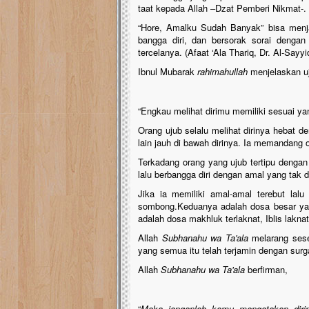
taat kepada Allah –Dzat Pemberi Nikmat-.
“Hore, Amalku Sudah Banyak” bisa menjadi
bangga diri, dan bersorak sorai dengan
tercelanya. (Afaat ‘Ala Thariq, Dr. Al-Sa
Ibnul Mubarak
rahimahullah
menjelaskan u
“Engkau melihat dirimu memiliki sesuai yang
Orang ujub selalu melihat dirinya hebat 
lain jauh di bawah dirinya. Ia memandang 
Terkadang orang yang ujub tertipu dengan 
lalu berbangga diri dengan amal yang tak 
Jika ia memiliki amal-amal terebut lalu
sombong.Keduanya adalah dosa besar yan
adalah dosa makhluk terlaknat, Iblis laknatu
Allah
Subhanahu wa Ta'ala
melarang sese
yang semua itu telah terjamin dengan surg
Allah
Subhanahu wa Ta'ala
berfirman,
“
Maka janganlah kamu mengatakan dirim