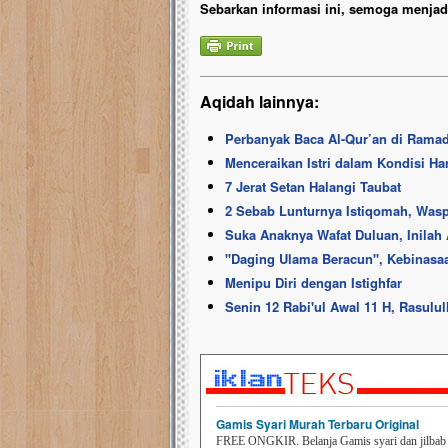
Sebarkan informasi ini, semoga menjadi
Aqidah lainnya:
Perbanyak Baca Al-Qur’an di Rama
Menceraikan Istri dalam Kondisi Ha
7 Jerat Setan Halangi Taubat
2 Sebab Lunturnya Istiqomah, Wasp
Suka Anaknya Wafat Duluan, Inilah
''Daging Ulama Beracun'', Kebinas
Menipu Diri dengan Istighfar
Senin 12 Rabi'ul Awal 11 H, Rasulul
Gamis Syari Murah Terbaru Original
FREE ONGKIR. Belanja Gamis syari dan jilbab t