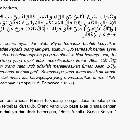
ah
berkata,
وَكَثِيرًا مَا يَقْرِنُ النَّاسُ بَيْنَ الرِّيَاءِ وَالْعُجْبِ فَالرِّيَاءُ مِنْ بَابِ ا
الْإِشْرَاكِ بِالنَّفْسِ وَهَذَا حَالُ الْمُسْتَكْبِرِ فَالْمُرَائِي لَا يُحَقِّقُ قَوْلَه :
وَإِيَّاكَ نَسْتَعِينُ } فَمَنْ حَقَّقَ قَوْلَهُ : { إيَّاكَ نَعْبُدُ } خَرَجَ عَنْ الرِّي }
خَرَجَ عَنْ الْإِعْجَابِ
 antara riyaa’ dan ujub. Riyaa termasuk bentuk kesyirikan
adah kepada orang lain-pen) adapun ujub termasuk bentuk syirik
ah atau kehebatannyalah yang membuat ia bisa berkarya-pen). Ini
rang yang riyaa’ tidak merealisasikan firman Allah
إيَّاكَ نَعْبُدُ
n orang yang ujub tidaklah merealisasikan firman Allah
وَإِيَّاكَ
ohon pertolongan”. Barangsiapa yang merealisasikan firman
dari riyaa’, dan barangsiapa yang merealisasikan firman Allah
dari ujub.
” (Majmuu’ Al-Fataawaa 10/277)
an pembinasa. Namun terkadang dengan dosa terbuka pintu
 terbebas dari ujub. Orang yang ujub pasti akan binasa dengan
a darinya dan tidak berbangga, “Hore, Amalku Sudah Banyak.”