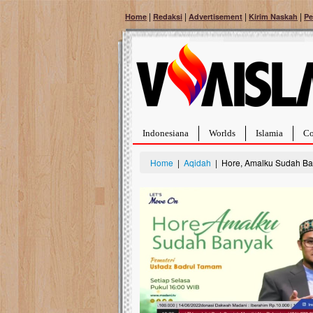
|
|
|
|
Home
Redaksi
Advertisement
Kirim Naskah
Pe
Indonesiana
Worlds
Islamia
Co
Home
|
Aqidah
| Hore, Amalku Sudah Ba
Bantu Naura, Balit
Tumor Pembuluh D
Hidup Naura Salsabila 
rintangan yang sangat b
berusia sepuluh bulan, b
menghadapi penyakit yan
pembuluh darah berukur