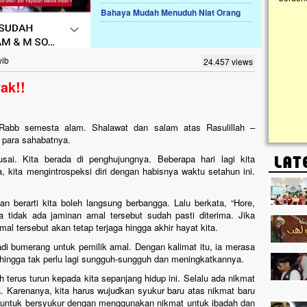
Bahaya Mudah Menuduh Niat Orang
Lima Tahun Mangkrak, Masjid di
Pelosok ini Mengenaskan. Ayo Bantu.!!
Nasib masjid di Kampung Cilumbu ini sungguh
wib
24.457 views
mengenaskan. Lima tahun mangkrak, kini nyaris
tak berbentuk masjid, dipenuhi rumput liar,
ak!!
berlumut, dan menghitam terpapar panas dan
hujan....
h, Rabb semesta alam. Shalawat dan salam atas Rasulillah –
n para sahabatnya.
usai. Kita berada di penghujungnya. Beberapa hari lagi kita
kita mengintrospeksi diri dengan habisnya waktu setahun ini.
an berarti kita boleh langsung berbangga. Lalu berkata, “Hore,
 tidak ada jaminan amal tersebut sudah pasti diterima. Jika
al tersebut akan tetap terjaga hingga akhir hayat kita.
i bumerang untuk pemilik amal. Dengan kalimat itu, ia merasa
ingga tak perlu lagi sungguh-sungguh dan meningkatkannya.
ah terus turun kepada kita sepanjang hidup ini. Selalu ada nikmat
a. Karenanya, kita harus wujudkan syukur baru atas nikmat baru
 untuk bersyukur dengan menggunakan nikmat untuk ibadah dan