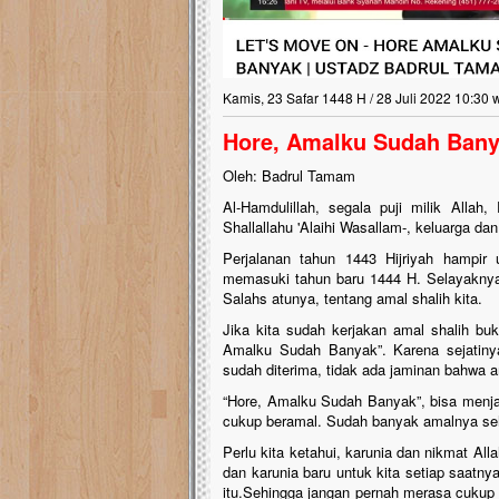
Kamis, 23 Safar 1448 H / 28 Juli 2022 10:30 
Hore, Amalku Sudah Bany
Oleh: Badrul Tamam
Al-Hamdulillah, segala puji milik Alla
Shallallahu 'Alaihi Wasallam-, keluarga da
Perjalanan tahun 1443 Hijriyah hampir 
memasuki tahun baru 1444 H. Selayaknya, 
Salahs atunya, tentang amal shalih kita.
Jika kita sudah kerjakan amal shalih buk
Amalku Sudah Banyak”. Karena sejatinya
sudah diterima, tidak ada jaminan bahwa am
“Hore, Amalku Sudah Banyak”, bisa menjad
cukup beramal. Sudah banyak amalnya seh
Perlu kita ketahui, karunia dan nikmat All
dan karunia baru untuk kita setiap saatny
itu.Sehingga jangan pernah merasa cukup