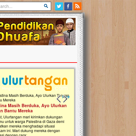
Previous slide
Next slide
tina Masih Berduka, Ayo Ulurkan
Open Donasi Wakaf Pembangu
n Bantu Mereka
Rumah Qur'an & TK Islam Terp
t, Ulurtangan mari kirimkan dukungan
Najjah di Jonggol
mu untuk warga Palestina di Gaza demi
tkan mereka menghadapi situasi
Saat ini, Ulurtangan bersama Yayasan 
am ini. Mari dukung mereka dengan
Najjahtul Islam Jonggol sedang merintis
si dengan cara:...
pembangunan Rumah Qur’an dan Tama