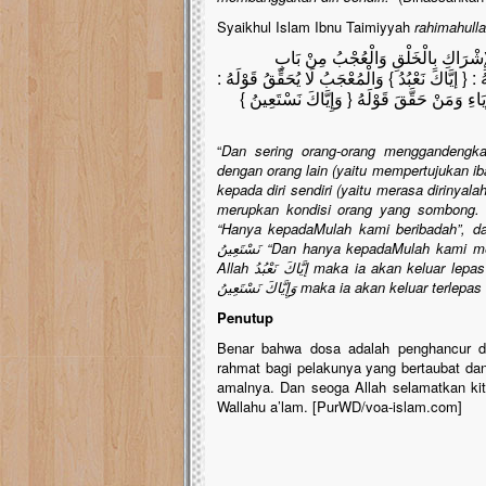
Syaikhul Islam Ibnu Taimiyyah
rahimahull
لْإِشْرَاكِ بِالْخَلْقِ وَالْعُجْبُ مِنْ بَابِ
ُ : { إيَّاكَ نَعْبُدُ } وَالْمُعْجَبُ لَا يُحَقِّقُ قَوْلَهُ
{ َاءِ وَمَنْ حَقَّقَ قَوْلَهُ { وَإِيَّاكَ نَسْتَعِينُ
“
Dan sering orang-orang menggandengkan
dengan orang lain (yaitu mempertujukan ib
kepada diri sendiri (yaitu merasa dirinyal
merupkan kondisi orang yang sombong. O
“Hanya kepadaMulah kami beribadah”, da
نَسْتَعِينُ
“Dan hanya kepadaMulah kami mem
Allah
إيَّاكَ نَعْبُدُ
maka ia akan keluar lepas 
وَإِيَّاكَ نَسْتَعِينُ
maka ia akan keluar terlepas 
Penutup
Benar bahwa dosa adalah penghancur d
rahmat bagi pelakunya yang bertaubat dan
amalnya. Dan seoga Allah selamatkan kit
Wallahu a’lam. [PurWD/voa-islam.com]