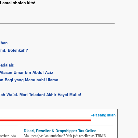
 amal sholeh kita!
dhan
mil, Bolehkah?
adalah!
 Alasan Umar bin Abdul Aziz
aan Bagi yang Memusuhi Ulama
lah Wafat. Mari Teladani Akhir Hayat Mulia!
+Pasang iklan
Dicari, Reseller & Dropshipper Tas Online
erbaru via
Mau penghasilan tambahan? Yuk jadi reseller tas TBMR.