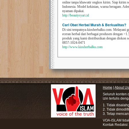
online tanpa khawatir ongkos kirim. Siap kirim s
Indonesia. Model kekinian, warna beragam. Ad
nyaman dipakai.
http://beautysyari.id
Cari Obat Herbal Murah & Berkualitas?
Di sini tempatnya-kiosherbalku.com. Melayani g
eceran herbal dari berbagai produsen dengan >1.
produk yang kami distribusikan dengan diskon 
0857-1024-0471
http://www.kiosherbalku.com
Home
|
About Us
Seluruh konten 
izin tertulis den
1. Tidak disala
2. Tidak dimodif
3. Tetap mencan
VOA-ISLAM tidak 
Kontak Redaksi