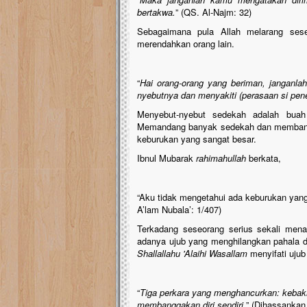
bertakwa.
” (QS. Al-Najm: 32)
Sebagaimana pula Allah melarang ses
merendahkan orang lain.
“
Hai orang-orang yang beriman, janganl
nyebutnya dan menyakiti (perasaan si pen
Menyebut-nyebut sedekah adalah bua
Memandang banyak sedekah dan membangga
keburukan yang sangat besar.
Ibnul Mubarak
rahimahullah
berkata,
“Aku tidak mengetahui ada keburukan yang l
A’lam Nubala’: 1/407)
Terkadang seseorang serius sekali mena
adanya ujub yang menghilangkan pahala da
Shallallahu 'Alaihi Wasallam
menyifati ujub
“
T
iga perkara yang menghancurkan: kebakhi
membanggakan diri sendiri.
” (Dihassankan 