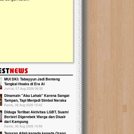
kanak Islam Terpadu (TKIT) An Najjah d
Gedung Majelis Taklim di Jonggol,...
MUI DKI: Tabayyun Jadi Benteng
Tangkal Hoaks di Era AI
Jum'at, 07 Aug 2026 06:32
Dinamain ''Abu Lahab'' Karena Sangat
Tampan, Tapi Menjadi Simbol Neraka
Kamis, 06 Aug 2026 15:42
Diduga Terlibat Aktivitas LGBT, Suami
Beristri Digerebek Warga dan Diusir
dari Kampung
Kamis, 06 Aug 2026 14:59
Teguran Allah kepada kepada Orang