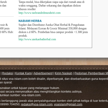
eluruh
Tanpa modal, bisa dikerjakan siapa saja dari rumah atau di
em dan
waktu senggang. Daftar sekarang dan dapatkan diskon
khusus reseller
http://www.tasbrandedmurahriri.com
NABAWI HERBA
rosir &
Suplier dan Distributor Aneka Obat Herbal & Pengobatan
500 jenis
Islami. Melayani Eceran & Grosir Minimal 350,000 dengan
sd 60% Hub:
diskon s.d 60%. Pembelian bisa campur produk >1.300 jenis
produk.
http://www.anekaobatherbal.com
|
Redaksi
|
Kontak Kami
|
Advertisement
|
Kirim Naskah
|
Pedoman Pemberitaan Me
di situs voa-islam.com boleh disalin, diperbanyak, dan disebarluaskan guna kepe
gan syarat:
hgunakan untuk tujuan yang melanggar hukum.
ikasi secara menyesatkan atau menghilangkan konteks aslinya.
tumkan sumber: voa-islam.com.
bertanggung jawab atas penyalahgunaan konten oleh pihak ketiga di luar ketentu
: 08999.704050;
redaksi@voa-islam.com
,
voaislam@gmail.com
.