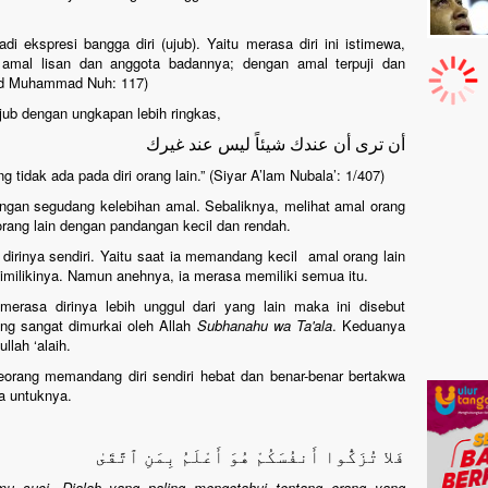
 ekspresi bangga diri (ujub). Yaitu merasa diri ini istimewa,
 amal lisan dan anggota badannya; dengan amal terpuji dan
yyid Muhammad Nuh: 117)
jub dengan ungkapan lebih ringkas,
أن ترى أن عندك شيئاً ليس عند غيرك
 tidak ada pada diri orang lain.” (Siyar A’lam Nubala’: 1/407)
dengan segudang kelebihan amal. Sebaliknya, melihat amal orang
orang lain dengan pandangan kecil dan rendah.
dirinya sendiri. Yaitu saat ia memandang kecil amal orang lain
dimilikinya. Namun anehnya, ia merasa memiliki semua itu.
 merasa dirinya lebih unggul dari yang lain maka ini disebut
g sangat dimurkai oleh Allah
Subhanahu wa Ta'ala
. Keduanya
llah ‘alaih.
orang memandang diri sendiri hebat dan benar-benar bertakwa
a untuknya.
فَلا تُزَكُّوا أَنفُسَكُمْ هُوَ أَعْلَمُ بِمَنِ ٱتَّقَىٰ
u suci. Dialah yang paling mengetahui tentang orang yang