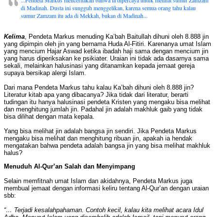
...Pendeta Markus menceritakan bahwa ia dipercaya untuk melihat sumur Zamzam
di Madinah. Dusta ini sungguh menggelikan, karena semua orang tahu kalau
sumur Zamzam itu ada di Mekkah, bukan di Madinah...
Kelima
, Pendeta Markus menuding Ka’bah Baitullah dihuni oleh 8.888 jin
yang dipimpin oleh jin yang bernama Huda Al-Fitiri. Karenanya umat Islam
yang mencium Hajar Aswad ketika ibadah haji sama dengan mencium jin
yang harus diperiksakan ke psikiater. Uraian ini tidak ada dasarnya sama
sekali, melainkan halusinasi yang ditanamkan kepada jemaat gereja
supaya bersikap alergi Islam.
Dari mana Pendeta Markus tahu kalau Ka’bah dihuni oleh 8.888 jin?
Literatur kitab apa yang dibacanya? Jika tidak dari literatur, berarti
tudingan itu hanya halusinasi pendeta Kristen yang mengaku bisa melihat
dan menghitung jumlah jin. Padahal jin adalah makhluk gaib yang tidak
bisa dilihat dengan mata kepala.
Yang bisa melihat jin adalah bangsa jin sendiri. Jika Pendeta Markus
mengaku bisa melihat dan menghitung ribuan jin, apakah ia hendak
mengatakan bahwa pendeta adalah bangsa jin yang bisa melihat makhluk
halus?
Menuduh Al-Qur’an Salah dan Menyimpang
Selain memfitnah umat Islam dan akidahnya, Pendeta Markus juga
membual jemaat dengan informasi keliru tentang Al-Qur’an dengan uraian
sbb:
“… Terjadi kesalahpahaman. Contoh kecil, kalau kita melihat acara Idul