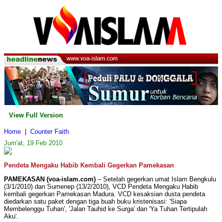
View Full Version
Home
|
Counter Faith
Jum'at, 19 Feb 2010
Pendeta Mengaku Habib Kembali Gegerkan Pamekasan
PAMEKASAN (voa-islam.com)
– Setelah gegerkan umat Islam Bengkulu
(3/1/2010) dan Sumenep (13/2/2010), VCD Pendeta Mengaku Habib
kembali gegerkan Pamekasan Madura. VCD kesaksian dusta pendeta
diedarkan satu paket dengan tiga buah buku kristenisasi: 'Siapa
Membelenggu Tuhan', 'Jalan Tauhid ke Surga' dan 'Ya Tuhan Tertipulah
Aku'.