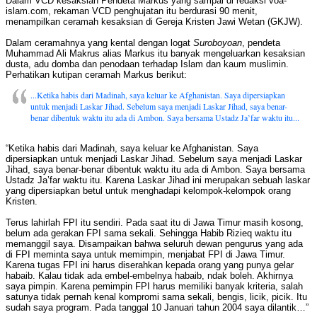
Dalam VCD kesaksian Pendeta Markus yang sampai di redaksi voa-
islam.com, rekaman VCD penghujatan itu berdurasi 90 menit,
menampilkan ceramah kesaksian di Gereja Kristen Jawi Wetan (GKJW).
Dalam ceramahnya yang kental dengan logat
Suroboyoan
, pendeta
Muhammad Ali Makrus alias Markus itu banyak mengeluarkan kesaksian
dusta, adu domba dan penodaan terhadap Islam dan kaum muslimin.
Perhatikan kutipan ceramah Markus berikut:
...Ketika habis dari Madinah, saya keluar ke Afghanistan. Saya dipersiapkan
untuk menjadi Laskar Jihad. Sebelum saya menjadi Laskar Jihad, saya benar-
benar dibentuk waktu itu ada di Ambon. Saya bersama Ustadz Ja’far waktu itu...
“Ketika habis dari Madinah, saya keluar ke Afghanistan. Saya
dipersiapkan untuk menjadi Laskar Jihad. Sebelum saya menjadi Laskar
Jihad, saya benar-benar dibentuk waktu itu ada di Ambon. Saya bersama
Ustadz Ja’far waktu itu. Karena Laskar Jihad ini merupakan sebuah laskar
yang dipersiapkan betul untuk menghadapi kelompok-kelompok orang
Kristen.
Terus lahirlah FPI itu sendiri. Pada saat itu di Jawa Timur masih kosong,
belum ada gerakan FPI sama sekali. Sehingga Habib Rizieq waktu itu
memanggil saya. Disampaikan bahwa seluruh dewan pengurus yang ada
di FPI meminta saya untuk memimpin, menjabat FPI di Jawa Timur.
Karena tugas FPI ini harus diserahkan kepada orang yang punya gelar
habaib. Kalau tidak ada embel-embelnya habaib, ndak boleh. Akhirnya
saya pimpin. Karena pemimpin FPI harus memiliki banyak kriteria, salah
satunya tidak pernah kenal kompromi sama sekali, bengis, licik, picik. Itu
sudah saya program. Pada tanggal 10 Januari tahun 2004 saya dilantik…”