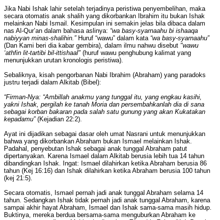
Jika Nabi Ishak lahir setelah terjadinya peristiwa penyembelihan, maka
secara otomatis anak shalih yang dikorbankan Ibrahim itu bukan Ishak
melainkan Nabi Ismail. Kesimpulan ini semakin jelas bila dibaca dalam
nas Al-Qur’an dalam bahasa aslinya:
“wa basy-syarnaahu bi ishaaqa
nabiyyan minas-shalihin.”
Huruf “wawu” dalam kata
“wa basy-syarnaahu”
(Dan Kami beri dia kabar gembira), dalam ilmu nahwu disebut
"wawu
‘athfin lit-tartibi bil-ittishaal"
(huruf wawu penghubung kalimat yang
menunjukkan urutan kronologis peristiwa).
Sebaliknya, kisah pengorbanan Nabi Ibrahim (Abraham) yang paradoks
justru terjadi dalam Alkitab (Bibel):
“Firman-Nya: “Ambillah anakmu yang tunggal itu, yang engkau kasihi,
yakni Ishak, pergilah ke tanah Moria dan persembahkanlah dia di sana
sebagai korban bakaran pada salah satu gunung yang akan Kukatakan
kepadamu”
(Kejadian 22:2).
Ayat ini dijadikan sebagai dasar oleh umat Nasrani untuk menunjukkan
bahwa yang dikorbankan Abraham bukan Ismael melainkan Ishak.
Padahal, penyebutan Ishak sebagai anak tunggal Abraham patut
dipertanyakan. Karena Ismael dalam Alkitab berusia lebih tua 14 tahun
dibandingkan Ishak. Ingat: Ismael dilahirkan ketika Abraham berusia 86
tahun (Kej 16:16) dan Ishak dilahirkan ketika Abraham berusia 100 tahun
(kej 21:5).
Secara otomatis, Ismael pernah jadi anak tunggal Abraham selama 14
tahun. Sedangkan Ishak tidak pernah jadi anak tunggal Abraham, karena
sampai akhir hayat Abraham, Ismael dan Ishak sama-sama masih hidup.
Buktinya, mereka berdua bersama-sama menguburkan Abraham ke