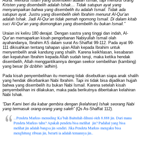
Adha. Menurut Islam yang disembelih adalah Ismail, tapi menurut orang
Kristen yang disembelih adalah Ishak… Tidak satupun ayat yang
menyampaikan bahwa yang disembelih itu adalah Ismail. Tidak ada
satupun ayat. Justru yang disembelih oleh Ibrahim menurut Al-Qur’an
adalah Ishak. Jadi Al-Qur’an tidak pernah ngomong Ismail. Di dalam kitab
suci Al-Qur’an yang diomongkan yang disembelih itu bukan Ismail.”
Uraian ini keliru 180 derajat. Dengan sastra yang tinggi dan indah, Al-
Qur’an memaparkan kisah pengorbanan Nabiyullah Ismail olah
ayahandanya, Ibrahim AS dalam surat As-Shaffat 99-112. Pada ayat 99-
111 dikisahkan tentang tahapan ujian Allah kepada Ibrahim untuk
menyembelih anak kandung yang shalih. Karena keikhlasan, kesabaran
dan kepatuhan Ibrahim kepada Allah sudah teruji, maka ketika hendak
disembelih, Allah menggantikannya dengan seekor sembelihan (kambing)
yang besar (
bi dzibhin ‘adhim
).
Pada kisah penyembelihan itu memang tidak disebutkan siapa anak shalih
yang hendak dikorbankan Nabi Ibrahim. Tapi ini tidak bisa dijadikan hujjah
bahwa yang disembelih itu bukan Nabi Ismail. Karena setelah kisah
penyembelihan ini dilakukan, maka pada berikutnya diberitakan kelahiran
Nabi Ishak.
“Dan Kami beri dia kabar gembira dengan (kelahiran) Ishak seorang Nabi
yang termasuk orang-orang yang saleh”
(Qs As-Shaffat 112).
...Pendeta Markus menuding Ka’bah Baitullah dihuni oleh 8.888 jin. Dari mana
Pendeta Markus tahu? Apakah pendeta bisa melihat jin? Padahal yang bisa
melihat jin adalah bangsa jin sendiri. Jika Pendeta Markus mengaku bisa
menghitung ribuan jin, berarti ia adalah temannya jin..