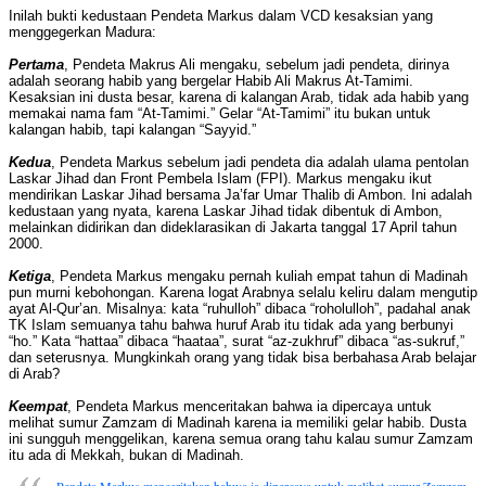
Inilah bukti kedustaan Pendeta Markus dalam VCD kesaksian yang
menggegerkan Madura:
Pertama
, Pendeta Makrus Ali mengaku, sebelum jadi pendeta, dirinya
adalah seorang habib yang bergelar Habib Ali Makrus At-Tamimi.
Kesaksian ini dusta besar, karena di kalangan Arab, tidak ada habib yang
memakai nama fam “At-Tamimi.” Gelar “At-Tamimi” itu bukan untuk
kalangan habib, tapi kalangan “Sayyid.”
Kedua
, Pendeta Markus sebelum jadi pendeta dia adalah ulama pentolan
Laskar Jihad dan Front Pembela Islam (FPI). Markus mengaku ikut
mendirikan Laskar Jihad bersama Ja’far Umar Thalib di Ambon. Ini adalah
kedustaan yang nyata, karena Laskar Jihad tidak dibentuk di Ambon,
melainkan didirikan dan dideklarasikan di Jakarta tanggal 17 April tahun
2000.
Ketiga
, Pendeta Markus mengaku pernah kuliah empat tahun di Madinah
pun murni kebohongan. Karena logat Arabnya selalu keliru dalam mengutip
ayat Al-Qur’an. Misalnya: kata “ruhulloh” dibaca “roholulloh”, padahal anak
TK Islam semuanya tahu bahwa huruf Arab itu tidak ada yang berbunyi
“ho.” Kata “hattaa” dibaca “haataa”, surat “az-zukhruf” dibaca “as-sukruf,”
dan seterusnya. Mungkinkah orang yang tidak bisa berbahasa Arab belajar
di Arab?
Keempat
, Pendeta Markus menceritakan bahwa ia dipercaya untuk
melihat sumur Zamzam di Madinah karena ia memiliki gelar habib. Dusta
ini sungguh menggelikan, karena semua orang tahu kalau sumur Zamzam
itu ada di Mekkah, bukan di Madinah.