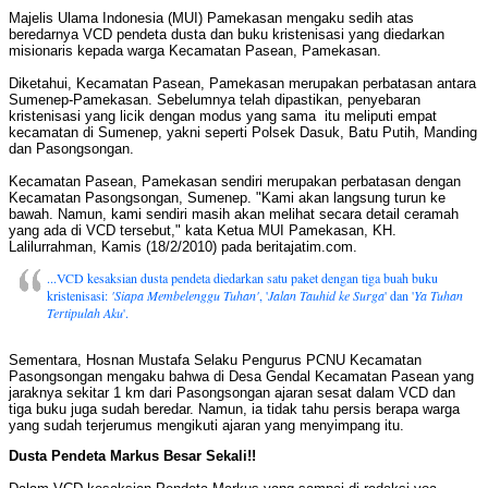
Majelis Ulama Indonesia (MUI) Pamekasan mengaku sedih atas
beredarnya VCD pendeta dusta dan buku kristenisasi yang diedarkan
misionaris kepada warga Kecamatan Pasean, Pamekasan.
Diketahui, Kecamatan Pasean, Pamekasan merupakan perbatasan antara
Sumenep-Pamekasan. Sebelumnya telah dipastikan, penyebaran
kristenisasi yang licik dengan modus yang sama itu meliputi empat
kecamatan di Sumenep, yakni seperti Polsek Dasuk, Batu Putih, Manding
dan Pasongsongan.
Kecamatan Pasean, Pamekasan sendiri merupakan perbatasan dengan
Kecamatan Pasongsongan, Sumenep. "Kami akan langsung turun ke
bawah. Namun, kami sendiri masih akan melihat secara detail ceramah
yang ada di VCD tersebut," kata Ketua MUI Pamekasan, KH.
Lalilurrahman, Kamis (18/2/2010) pada beritajatim.com.
...VCD kesaksian dusta pendeta diedarkan satu paket dengan tiga buah buku
kristenisasi:
'Siapa Membelenggu Tuhan'
, '
Jalan Tauhid ke Surga
' dan '
Ya Tuhan
Tertipulah Aku
'.
Sementara, Hosnan Mustafa Selaku Pengurus PCNU Kecamatan
Pasongsongan mengaku bahwa di Desa Gendal Kecamatan Pasean yang
jaraknya sekitar 1 km dari Pasongsongan ajaran sesat dalam VCD dan
tiga buku juga sudah beredar. Namun, ia tidak tahu persis berapa warga
yang sudah terjerumus mengikuti ajaran yang menyimpang itu.
Dusta Pendeta Markus Besar Sekali!!