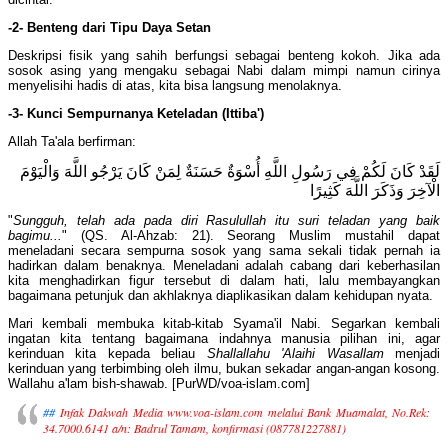
-2- Benteng dari Tipu Daya Setan
Deskripsi fisik yang sahih berfungsi sebagai benteng kokoh. Jika ada
sosok asing yang mengaku sebagai Nabi dalam mimpi namun cirinya
menyelisihi hadis di atas, kita bisa langsung menolaknya.
-3- Kunci Sempurnanya Keteladan (Ittiba')
Allah Ta'ala berfirman:
لَقَدْ كَانَ لَكُمْ فِي رَسُولِ اللَّهِ أُسْوَةٌ حَسَنَةٌ لِمَنْ كَانَ يَرْجُو اللَّهَ وَالْيَوْمَ
الْآخِرَ وَذَكَرَ اللَّهَ كَثِيرًا
"
Sungguh, telah ada pada diri Rasulullah itu suri teladan yang baik
bagimu...
" (QS. Al-Ahzab: 21). Seorang Muslim mustahil dapat
meneladani secara sempurna sosok yang sama sekali tidak pernah ia
hadirkan dalam benaknya. Meneladani adalah cabang dari keberhasilan
kita menghadirkan figur tersebut di dalam hati, lalu membayangkan
bagaimana petunjuk dan akhlaknya diaplikasikan dalam kehidupan nyata.
Mari kembali membuka kitab-kitab Syama'il Nabi. Segarkan kembali
ingatan kita tentang bagaimana indahnya manusia pilihan ini, agar
kerinduan kita kepada beliau
Shallallahu 'Alaihi Wasallam
menjadi
kerinduan yang terbimbing oleh ilmu, bukan sekadar angan-angan kosong.
Wallahu a'lam bish-shawab. [PurWD/voa-islam.com]
##
Infak Dakwah Media
www.voa-islam.com
melalui Bank Muamalat, No.Rek:
34.7000.6141 a/n: Badrul Tamam, konfirmasi (087781227881)