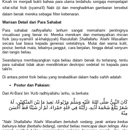
Kisah ini menjadi bukti bahwa para ulama terdahulu sengaja mempelajari
sifat-sifat fisik (syama'il) Nabi ﷺ dan menghadirkan gambaran tersebut
dalam benak mereka sebagai filter kebenaran.
Warisan Detail dari Para Sahabat
Para sahabat
radhiyallahu 'anhum
sangat memahami pentingnya
visualisasi yang benar ini. Mereka merekam dan meriwayatkan rincian
fisik (asy-syamā'il al-khalqiyyah) Rasulullah
Shallallahu 'Alaihi Wasallam
secara luar biasa kepada generasi setelahnya. Mulai dari warna kulit,
postur, bentuk mata, lebatnya janggut, cara berjalan, hingga detail senyum
dan tangis beliau.
Seandainya membayangkan rupa beliau dalam benak itu terlarang, tentu
para sahabat tidak akan mendiktekan deskripsi sedetail ini kepada para
tabi'in.
Di antara potret fisik beliau yang terabadikan dalam hadis sahih adalah:
Postur dan Pakaian:
Dari Al-Bara' bin 'Azib radhiyallahu 'anhu, ia berkata:
كَانَ النَّبِيُّ صَلَّى اللهُ عَلَيْهِ وَسَلَّمَ مَرْبُوعًا، بَعِيدَ مَا بَيْنَ المَنْكِبَيْنِ، لَهُ
شَعَرٌ يَبْلُغُ شَحْمَةَ أُذُنِهِ، رَأَيْتُهُ فِي حُلَّةٍ حَمْرَاءَ، لَمْ أَرَ شَيْئًا قَطُّ أَحْسَنَ
مِنْهُ
"
Nabi Shallallahu 'Alaihi Wasallam bertubuh sedang, jarak antara kedua
bahunya lebar (berbahu bidang), rambut beliau mencapai daun telinga. Aku