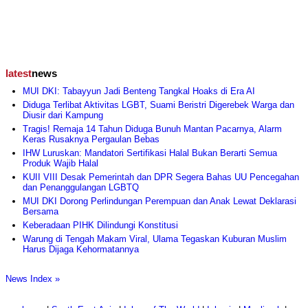
latest
news
MUI DKI: Tabayyun Jadi Benteng Tangkal Hoaks di Era AI
Diduga Terlibat Aktivitas LGBT, Suami Beristri Digerebek Warga dan
Diusir dari Kampung
Tragis! Remaja 14 Tahun Diduga Bunuh Mantan Pacarnya, Alarm
Keras Rusaknya Pergaulan Bebas
IHW Luruskan: Mandatori Sertifikasi Halal Bukan Berarti Semua
Produk Wajib Halal
KUII VIII Desak Pemerintah dan DPR Segera Bahas UU Pencegahan
dan Penanggulangan LGBTQ
MUI DKI Dorong Perlindungan Perempuan dan Anak Lewat Deklarasi
Bersama
Keberadaan PIHK Dilindungi Konstitusi
Warung di Tengah Makam Viral, Ulama Tegaskan Kuburan Muslim
Harus Dijaga Kehormatannya
News Index »