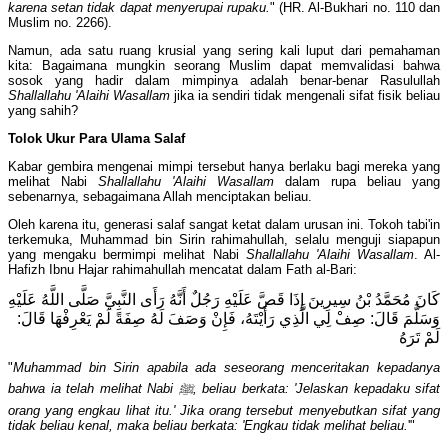
karena setan tidak dapat menyerupai rupaku.
" (HR. Al-Bukhari no. 110 dan
Muslim no. 2266).
Namun, ada satu ruang krusial yang sering kali luput dari pemahaman
kita: Bagaimana mungkin seorang Muslim dapat memvalidasi bahwa
sosok yang hadir dalam mimpinya adalah benar-benar Rasulullah
Shallallahu 'Alaihi Wasallam
jika ia sendiri tidak mengenali sifat fisik beliau
yang sahih?
Tolok Ukur Para Ulama Salaf
Kabar gembira mengenai mimpi tersebut hanya berlaku bagi mereka yang
melihat Nabi
Shallallahu 'Alaihi Wasallam
dalam rupa beliau yang
sebenarnya, sebagaimana Allah menciptakan beliau.
Oleh karena itu, generasi salaf sangat ketat dalam urusan ini. Tokoh tabi'in
terkemuka, Muhammad bin Sirin rahimahullah, selalu menguji siapapun
yang mengaku bermimpi melihat Nabi
Shallallahu 'Alaihi Wasallam
. Al-
Hafizh Ibnu Hajar rahimahullah mencatat dalam Fath al-Bari:
كَانَ مُحَمَّدُ بْنُ سِيرِينَ إِذَا قَصَّ عَلَيْهِ رَجُلٌ أَنَّهُ رَأَى النَّبِيَّ صَلَّى اللَّهُ عَلَيْهِ
وَسَلَّمَ قَالَ: صِفْ لِي الَّذِي رَأَيْتَهُ، فَإِنْ وَصَفَ لَهُ صِفَةً لَمْ يَعْرِفْهَا قَالَ:
لَمْ تَرَهُ
"
Muhammad bin Sirin apabila ada seseorang menceritakan kepadanya
bahwa ia telah melihat Nabi
ﷺ
, beliau berkata: 'Jelaskan kepadaku sifat
orang yang engkau lihat itu.' Jika orang tersebut menyebutkan sifat yang
tidak beliau kenal, maka beliau berkata: 'Engkau tidak melihat beliau.
'"