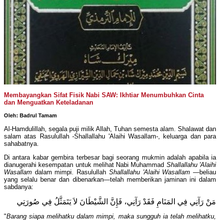
Membayangkan Sifat Fisik Nabi SAW: Ikhtiar Menumbuhkan Cinta
dan Menguatkan Keteladanan
Oleh: Badrul Tamam
Al-Hamdulillah, segala puji milik Allah, Tuhan semesta alam. Shalawat dan
salam atas Rasulullah -Shallallahu 'Alaihi Wasallam-, keluarga dan para
sahabatnya.
Di antara kabar gembira terbesar bagi seorang mukmin adalah apabila ia
dianugerahi kesempatan untuk melihat Nabi Muhammad
Shallallahu 'Alaihi
Wasallam
dalam mimpi. Rasulullah
Shallallahu 'Alaihi Wasallam
—beliau
yang selalu benar dan dibenarkan—telah memberikan jaminan ini dalam
sabdanya:
مَنْ رَآنِي فِي المَنَامِ فَقَدْ رَآنِي، فَإِنَّ الشَّيْطَانَ لاَ يَتَمَثَّلُ فِي صُورَتِي
"
Barang siapa melihatku dalam mimpi, maka sungguh ia telah melihatku,