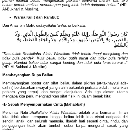
pernah melihat beliau mengenakan pakaian berwarna merah, dan aku
belum pernah melihat sesuatu pun yang lebih indah daripada beliau.
" (HR.
Al-Bukhari & Muslim).
Warna Kulit dan Rambut:
Dari Anas bin Malik
radhiyallahu 'anhu
, ia berkata:
كَانَ رَسُولُ اللَّهِ صَلَّى اللهُ عَلَيْهِ وَسَلَّمَ لَيْسَ بِالطَّوِيلِ الْبَائِنِ، وَلَا
بِالْقَصِيرِ، وَلَا بِالْأَبْيَضِ الْأَمْهَقِ، وَلَا بِالْآدَمِ، وَلَا بِالْجَعْدِ الْقَطَطِ، وَلَا
بِالسَّبْطِ
"
Rasulullah Shallallahu 'Alaihi Wasallam tidak terlalu tinggi menjulang dan
tidak pula pendek. Kulit beliau tidak putih pucat dan tidak pula terlalu
gelap. Rambut beliau tidak sangat keriting dan tidak pula lurus terurai...
"
(HR. Al-Bukhari & Muslim).
Membayangkan Rupa Beliau
Membayangkan postur dan sifat beliau dalam pikiran (at-takhayyul adz-
dzihni) berdasarkan riwayat yang sahih bukanlah perkara bid'ah, melainkan
perkara yang terpuji dan sangat dianjurkan. Ada tiga alasan utama
mengapa kita perlu menghadirkan sifat fisik ini dalam benak kita:
-1- Sebab Menyempurnakan Cinta (Mahabbah)
Mencintai Nabi
Shallallahu 'Alaihi Wasallam
adalah pilar keimanan. Iman
kita tidak akan sempurna hingga beliau lebih kita cintai daripada diri
sendiri, anak, dan seluruh manusia. Ibadah hati seperti cinta, rindu, dan
pengagungan tidak akan tumbuh subur tanpa mengenal sosok yang
dicintai.