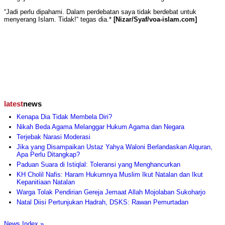
“Jadi perlu dipahami. Dalam perdebatan saya tidak berdebat untuk
menyerang Islam. Tidak!“ tegas dia.*
[Nizar/Syaf/voa-islam.com]
latest
news
Kenapa Dia Tidak Membela Diri?
Nikah Beda Agama Melanggar Hukum Agama dan Negara
Terjebak Narasi Moderasi
Jika yang Disampaikan Ustaz Yahya Waloni Berlandaskan Alquran,
Apa Perlu Ditangkap?
Paduan Suara di Istiqlal: Toleransi yang Menghancurkan
KH Cholil Nafis: Haram Hukumnya Muslim Ikut Natalan dan Ikut
Kepanitiaan Natalan
Warga Tolak Pendirian Gereja Jemaat Allah Mojolaban Sukoharjo
Natal Diisi Pertunjukan Hadrah, DSKS: Rawan Pemurtadan
News Index »