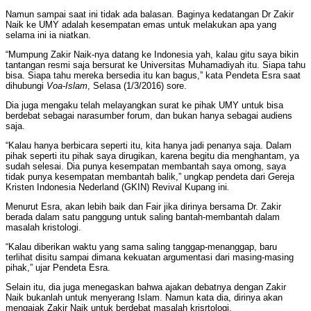
Namun sampai saat ini tidak ada balasan. Baginya kedatangan Dr Zakir
Naik ke UMY adalah kesempatan emas untuk melakukan apa yang
selama ini ia niatkan.
“Mumpung Zakir Naik-nya datang ke Indonesia yah, kalau gitu saya bikin
tantangan resmi saja bersurat ke Universitas Muhamadiyah itu. Siapa tahu
bisa. Siapa tahu mereka bersedia itu kan bagus,” kata Pendeta Esra saat
dihubungi
Voa-Islam
, Selasa (1/3/2016) sore.
Dia juga mengaku telah melayangkan surat ke pihak UMY untuk bisa
berdebat sebagai narasumber forum, dan bukan hanya sebagai audiens
saja.
“Kalau hanya berbicara seperti itu, kita hanya jadi penanya saja. Dalam
pihak seperti itu pihak saya dirugikan, karena begitu dia menghantam, ya
sudah selesai. Dia punya kesempatan membantah saya omong, saya
tidak punya kesempatan membantah balik,” ungkap pendeta dari
G
ereja
Kristen Indonesia Nederland (GKIN) Revival Kupang ini
.
Menurut Esra, akan lebih baik dan Fair jika dirinya bersama Dr. Zakir
berada dalam satu panggung untuk saling bantah-membantah dalam
masalah kristologi.
“Kalau diberikan waktu yang sama saling tanggap-menanggap, baru
terlihat disitu sampai dimana kekuatan argumentasi dari masing-masing
pihak,” ujar Pendeta Esra.
Selain itu, dia juga menegaskan bahwa ajakan debatnya dengan Zakir
Naik bukanlah untuk menyerang Islam. Namun kata dia, dirinya akan
mengajak Zakir Naik untuk berdebat masalah krisrtologi.