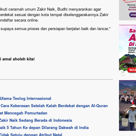
ikuti ceramah umum Zakir Naik, Budhi menyarankan agar
 terdekat sesuai dengan kota tempat diselenggarakannya Zakir
endaftar secara online.
supaya semua proses dan persiapan berjalan baik dan lancar,"
 amal sholeh kita!
 Ulama Teolog Internasional
 Cara Kekerasan Setelah Kalah Berdebat dengan Al-Quran
apat Mencegah Pemurtadan
Zakir Naik Sedang Berada di Indonesia
aik 5 Tahun Ke depan Dilarang Dakwah di India
idak Setuju dengan Atribut Natal