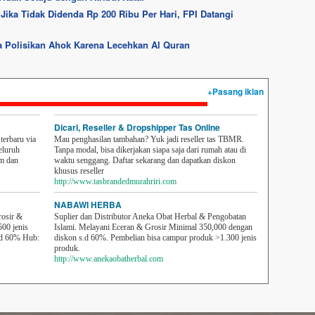
 Jika Tidak Didenda Rp 200 Ribu Per Hari, FPI Datangi
na Polisikan Ahok Karena Lecehkan Al Quran
+Pasang iklan
Dicari, Reseller & Dropshipper Tas Online
erbaru via
Mau penghasilan tambahan? Yuk jadi reseller tas TBMR.
eluruh
Tanpa modal, bisa dikerjakan siapa saja dari rumah atau di
em dan
waktu senggang. Daftar sekarang dan dapatkan diskon
khusus reseller
http://www.tasbrandedmurahriri.com
NABAWI HERBA
rosir &
Suplier dan Distributor Aneka Obat Herbal & Pengobatan
500 jenis
Islami. Melayani Eceran & Grosir Minimal 350,000 dengan
sd 60% Hub:
diskon s.d 60%. Pembelian bisa campur produk >1.300 jenis
produk.
http://www.anekaobatherbal.com