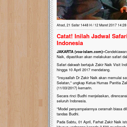
Ahad, 21 Safar 1448 H / 12 Maret 2017 14:28
Catat! Inilah Jadwal Safa
Indonesia
JAKARTA (voa-islam.com)--
Cendekiawan 
Naik, dipastikan akan melakukan safari d
Safari dakwah bertajuk Zakir Naik Visit In
hingga 10 April 2017 mendatang.
"Insyaallah Dr Zakir Naik akan memulai sa
Selatan," ungkap Ketua Humas Panitia Zaki
(11/03/2017) kemarin.
Secara rinci Budhi menjelaskan, direnca
seluruh Indonesia.
"Model penyampaiannya ceramah biasa dil
tandas Budhi.
Pada Sabtu, 01 April, Farhat Zakir Naik i
khusus undangan kepada 2.500 muslimah d