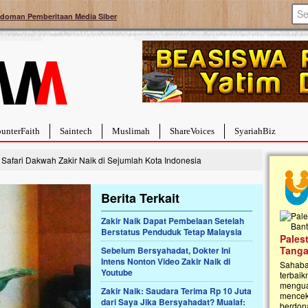
doman Pemberitaan Media Siber
unterFaith
Saintech
Muslimah
ShareVoices
SyariahBiz
l Safari Dakwah Zakir Naik di Sejumlah Kota Indonesia
Berita Terkait
Zakir Naik Dapat Pembelaan Setelah
Berstatus Penduduk Tetap Malaysia
a Hebat Sembuh Dari
Pales
arah
Tanga
Sebelum Bersyahadat, Dokter Ini
Intens Nonton Video Zakir Naik di
dipenuhi dengan
Sahaba
Youtube
erat. Meskipun baru
terbaik
ayi yang imut ini harus
mengua
Zakir Naik: Saudara Terima Rp 10 Juta
g dahsyat, yaitu tumor
mencek
dari Saya Jika Bersyahadat? Mualaf:
an...
berdona