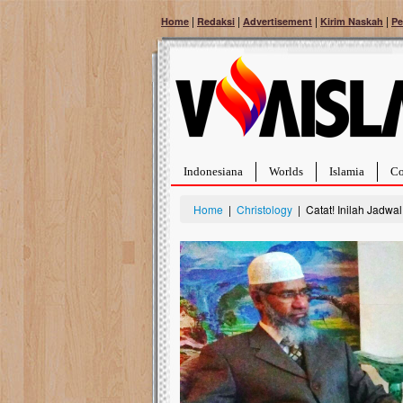
|
|
|
|
Home
Redaksi
Advertisement
Kirim Naskah
Pe
Indonesiana
Worlds
Islamia
Co
Home
|
Christology
| Catat! Inilah Jadwa
Bantu Naura, Balit
Tumor Pembuluh D
Hidup Naura Salsabila 
rintangan yang sangat b
berusia sepuluh bulan, b
menghadapi penyakit yan
pembuluh darah berukur