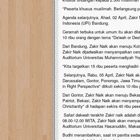
"Peserta khusus muslimah. Berlangsung p
Agenda selanjutnya, Ahad, 02 April, Zakir
Indonesia (UPI) Bandung.
Ceramah terbuka untuk umum itu akan dil
10 ribu orang dengan tema "Da'wah or Dest
Dari Bandung, Zakir Naik akan menuju Kot
Zakir Naik dijadwalkan menyampaikan cer
Auditorium Universitas Muhammadiyah Yo
"Kita targetkan 15 ribu peserta menghadiri
Selanjutnya, Rabu, 05 April, Zakir Naik
Darussalam, Gontor, Ponorogo, Jawa Timur
in Right Perspective" diikuti sekira 10 ri
Dari Gontor, Zakir Naik akan menuju Bekas
Patriot, Bekasi, Zakir Naik akan menyam
Christianity" di hadapan sekira 40 ribu pe
Safari dakwah terakhir Zakir naik adalah d
08.00-12.00 WITA, Zakir Naik akan meny
Auditorium Universitas Hasanuddin, Makass
Budhi menambahkan, saat ini panitia sedan