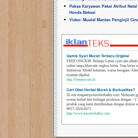
Paksa Karyawan Pakai Atribut Natal
Honda Bekasi
Video: Mualaf Mantan Penginjil Ci
Gamis Syari Murah Terbaru Original
FREE ONGKIR. Belanja Gamis syari dan jilbab t
online tanpa khawatir ongkos kirim. Siap kirim s
Indonesia. Model kekinian, warna beragam. Ad
nyaman dipakai.
http://beautysyari.id
Cari Obat Herbal Murah & Berkualitas?
Di sini tempatnya-kiosherbalku.com. Melayani g
eceran herbal dari berbagai produsen dengan >1.
produk yang kami distribusikan dengan diskon 
0857-1024-0471
http://www.kiosherbalku.com