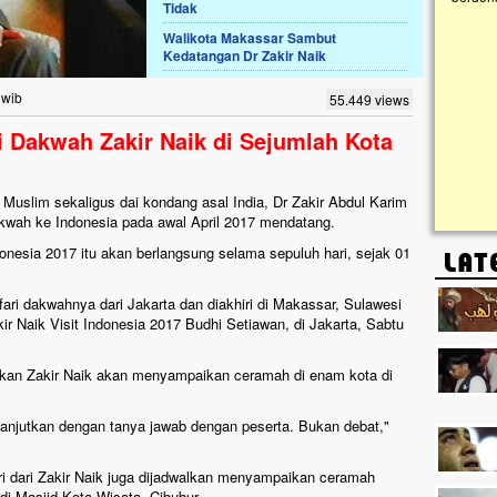
Tidak
Walikota Makassar Sambut
Lima Tahun Mangkrak, Masjid di
Kedatangan Dr Zakir Naik
Pelosok ini Mengenaskan. Ayo Bantu.!!
Nasib masjid di Kampung Cilumbu ini sungguh
 wib
55.449 views
mengenaskan. Lima tahun mangkrak, kini nyaris
tak berbentuk masjid, dipenuhi rumput liar,
ri Dakwah Zakir Naik di Sejumlah Kota
berlumut, dan menghitam terpapar panas dan
hujan....
Muslim sekaligus dai kondang asal India, Dr Zakir Abdul Karim
akwah ke Indonesia pada awal April 2017 mendatang.
donesia 2017 itu akan berlangsung selama sepuluh hari, sejak 01
fari dakwahnya dari Jakarta dan diakhiri di Makassar, Sulawesi
r Naik Visit Indonesia 2017 Budhi Setiawan, di Jakarta, Sabtu
nakan Zakir Naik akan menyampaikan ceramah di enam kota di
anjutkan dengan tanya jawab dengan peserta. Bukan debat,"
stri dari Zakir Naik juga dijadwalkan menyampaikan ceramah
i Masjid Kota Wisata, Cibubur.