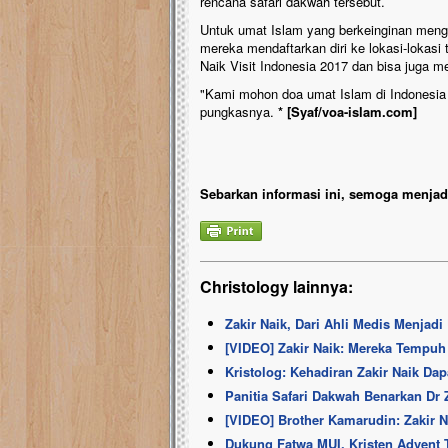
rencana safari dakwah tersebut.
Untuk umat Islam yang berkeinginan meng
mereka mendaftarkan diri ke lokasi-lokasi
Naik Visit Indonesia 2017 dan bisa juga m
"Kami mohon doa umat Islam di Indonesia 
pungkasnya.
* [Syaf/voa-islam.com]
Sebarkan informasi ini, semoga menjadi
Christology lainnya:
Zakir Naik, Dari Ahli Medis Menjadi
[VIDEO] Zakir Naik: Mereka Tempuh
Kristolog: Kehadiran Zakir Naik D
Panitia Safari Dakwah Benarkan Dr 
[VIDEO] Brother Kamarudin: Zakir N
Dukung Fatwa MUI, Kristen Advent T