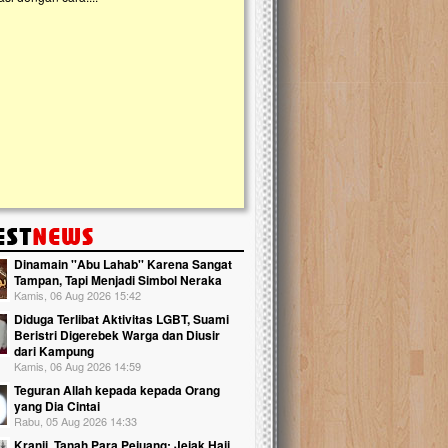
kanak Islam Terpadu (TKIT) An Najjah d
Gedung Majelis Taklim di Jonggol,...
Dinamain ''Abu Lahab'' Karena Sangat
Tampan, Tapi Menjadi Simbol Neraka
Kamis, 06 Aug 2026 15:42
Diduga Terlibat Aktivitas LGBT, Suami
Beristri Digerebek Warga dan Diusir
dari Kampung
Kamis, 06 Aug 2026 14:59
Teguran Allah kepada kepada Orang
yang Dia Cintai
Rabu, 05 Aug 2026 14:33
Kranji, Tanah Para Pejuang: Jejak Haji