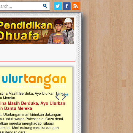
Previous slide
Next slide
tina Masih Berduka, Ayo Ulurkan
Open Donasi Wakaf Pembangu
n Bantu Mereka
Rumah Qur'an & TK Islam Terp
t, Ulurtangan mari kirimkan dukungan
Najjah di Jonggol
mu untuk warga Palestina di Gaza demi
tkan mereka menghadapi situasi
Saat ini, Ulurtangan bersama Yayasan 
am ini. Mari dukung mereka dengan
Najjahtul Islam Jonggol sedang merintis
si dengan cara:...
pembangunan Rumah Qur’an dan Tama