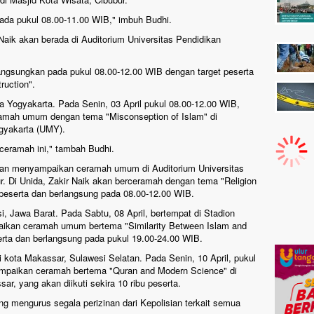
ada pukul 08.00-11.00 WIB," imbuh Budhi.
 Naik akan berada di Auditorium Universitas Pendidikan
angsungkan pada pukul 08.00-12.00 WIB dengan target peserta
ruction".
a Yogyakarta. Pada Senin, 03 April pukul 08.00-12.00 WIB,
amah umum dengan tema "Misconseption of Islam" di
gyakarta (UMY).
 ceramah ini," tambah Budhi.
 akan menyampaikan ceramah umum di Auditorium Universitas
. Di Unida, Zakir Naik akan berceramah dengan tema "Religion
bu peserta dan berlangsung pada 08.00-12.00 WIB.
i, Jawa Barat. Pada Sabtu, 08 April, bertempat di Stadion
paikan ceramah umum bertema "Similarity Between Islam and
serta dan berlangsung pada pukul 19.00-24.00 WIB.
i kota Makassar, Sulawesi Selatan. Pada Senin, 10 April, pukul
ampaikan ceramah bertema "Quran and Modern Science" di
ar, yang akan diikuti sekira 10 ribu peserta.
g mengurus segala perizinan dari Kepolisian terkait semua