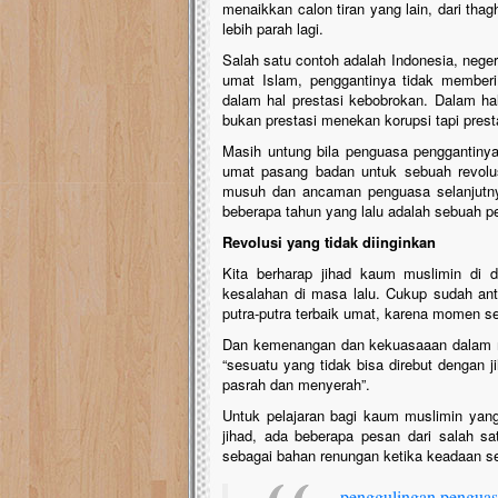
menaikkan calon tiran yang lain, dari thag
lebih parah lagi.
Salah satu contoh adalah Indonesia, neger
umat Islam, penggantinya tidak memberi 
dalam hal prestasi kebobrokan. Dalam ha
bukan prestasi menekan korupsi tapi prest
Masih untung bila penguasa penggantinya 
umat pasang badan untuk sebuah revolusi
musuh dan ancaman penguasa selanjutn
beberapa tahun yang lalu adalah sebuah pe
Revolusi yang tidak diinginkan
Kita berharap jihad kaum muslimin di 
kesalahan di masa lalu. Cukup sudah ante
putra-putra terbaik umat, karena momen sep
Dan kemenangan dan kekuasaaan dalam me
“sesuatu yang tidak bisa direbut dengan 
pasrah dan menyerah”.
Untuk pelajaran bagi kaum muslimin yan
jihad, ada beberapa pesan dari salah sa
sebagai bahan renungan ketika keadaan se
....penggulingan pengu