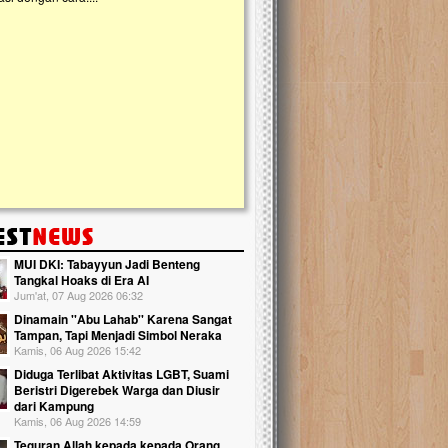
kanak Islam Terpadu (TKIT) An Najjah d
Gedung Majelis Taklim di Jonggol,...
MUI DKI: Tabayyun Jadi Benteng
Tangkal Hoaks di Era AI
Jum'at, 07 Aug 2026 06:32
Dinamain ''Abu Lahab'' Karena Sangat
Tampan, Tapi Menjadi Simbol Neraka
Kamis, 06 Aug 2026 15:42
Diduga Terlibat Aktivitas LGBT, Suami
Beristri Digerebek Warga dan Diusir
dari Kampung
Kamis, 06 Aug 2026 14:59
Teguran Allah kepada kepada Orang