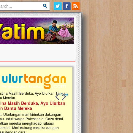
Previous slide
Next slide
tina Masih Berduka, Ayo Ulurkan
Open Donasi Wakaf Pembangu
n Bantu Mereka
Rumah Qur'an & TK Islam Terp
t, Ulurtangan mari kirimkan dukungan
Najjah di Jonggol
mu untuk warga Palestina di Gaza demi
tkan mereka menghadapi situasi
Saat ini, Ulurtangan bersama Yayasan 
am ini. Mari dukung mereka dengan
Najjahtul Islam Jonggol sedang merintis
si dengan cara:...
pembangunan Rumah Qur’an dan Tama