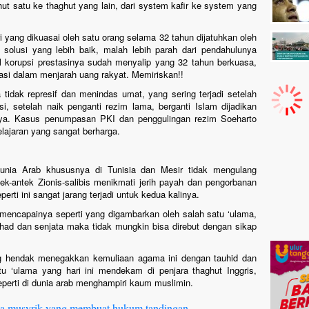
hut satu ke thaghut yang lain, dari system kafir ke system yang
i yang dikuasai oleh satu orang selama 32 tahun dijatuhkan oleh
solusi yang lebih baik, malah lebih parah dari pendahulunya
l korupsi prestasinya sudah menyalip yang 32 tahun berkuasa,
asi dalam menjarah uang rakyat. Memiriskan!!
tidak represif dan menindas umat, yang sering terjadi setelah
, setelah naik penganti rezim lama, berganti Islam dijadikan
ya. Kasus penumpasan PKI dan penggulingan rezim Soeharto
lajaran yang sangat berharga.
dunia Arab khususnya di Tunisia dan Mesir tidak mengulang
k-antek Zionis-salibis menikmati jerih payah dan pengorbanan
erti ini sangat jarang terjadi untuk kedua kalinya.
ncapainya seperti yang digambarkan oleh salah satu ‘ulama,
jihad dan senjata maka tidak mungkin bisa direbut dengan sikap
g hendak menegakkan kemuliaan agama ini dengan tauhid dan
tu ‘ulama yang hari ini mendekam di penjara thaghut Inggris,
perti di dunia arab menghampiri kaum muslimin.
asa musyrik yang membuat hukum tandingan