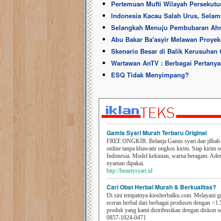
Pertemuan Mufti Wilayah Persekut
Indonesia Kacau Salah Urus, Selam
Selangkah Menuju Pembubaran Ah
Abu Bakar Ba'asyir Melawan Proyek
Skenario Besar di Balik Kerusuhan
Wartawan AnTV : Berbagai Pertanya
ESQ Tidak Menyimpang?
Gamis Syari Murah Terbaru Original
FREE ONGKIR. Belanja Gamis syari dan jilbab t
online tanpa khawatir ongkos kirim. Siap kirim s
Indonesia. Model kekinian, warna beragam. Ad
nyaman dipakai.
http://beautysyari.id
Cari Obat Herbal Murah & Berkualitas?
Di sini tempatnya-kiosherbalku.com. Melayani g
eceran herbal dari berbagai produsen dengan >1.
produk yang kami distribusikan dengan diskon 
0857-1024-0471