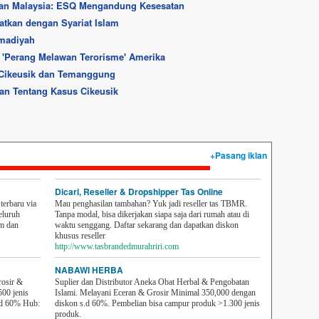
uan Malaysia: ESQ Mengandung Kesesatan
atkan dengan Syariat Islam
madiyah
 'Perang Melawan Terorisme' Amerika
 Cikeusik dan Temanggung
an Tentang Kasus Cikeusik
+Pasang iklan
Dicari, Reseller & Dropshipper Tas Online
erbaru via
Mau penghasilan tambahan? Yuk jadi reseller tas TBMR.
eluruh
Tanpa modal, bisa dikerjakan siapa saja dari rumah atau di
em dan
waktu senggang. Daftar sekarang dan dapatkan diskon
khusus reseller
http://www.tasbrandedmurahriri.com
NABAWI HERBA
rosir &
Suplier dan Distributor Aneka Obat Herbal & Pengobatan
500 jenis
Islami. Melayani Eceran & Grosir Minimal 350,000 dengan
sd 60% Hub:
diskon s.d 60%. Pembelian bisa campur produk >1.300 jenis
produk.