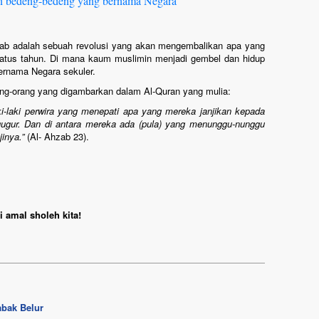
han bedeng-bedeng yang bernama Negara
Arab adalah sebuah revolusi yang akan mengembalikan apa yang
eratus tahun. Di mana kaum muslimin menjadi gembel dan hidup
bernama Negara sekuler.
ang-orang yang digambarkan dalam Al-Quran yang mulia:
ki-laki perwira yang menepati apa yang mereka janjikan kepada
gugur. Dan di antara mereka ada (pula) yang menunggu-nunggu
inya.”
(Al- Ahzab 23).
 amal sholeh kita!
abak Belur