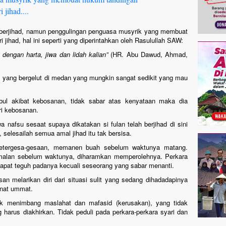
 jihad....
 berjihad, namun penggulingan penguasa musyrik yang membuat
 jihad, hal ini seperti yang diperintahkan oleh Rasulullah SAW:
 dengan harta, jiwa dan lidah kalian”
(HR. Abu Dawud, Ahmad,
vis yang bergelut di medan yang mungkin sangat sedikit yang mau
bul akibat kebosanan, tidak sabar atas kenyataan maka dia
ari kebosanan.
 nafsu sesaat supaya dikatakan si fulan telah berjihad di sini
, selesailah semua amal jihad itu tak bersisa.
ketergesa-gesaan, memanen buah sebelum waktunya matang.
malan sebelum waktunya, diharamkan memperolehnya. Perkara
dapat teguh padanya kecuali seseorang yang sabar menanti.
an melarikan diri dari situasi sulit yang sedang dihadadapinya
anat ummat.
ak menimbang maslahat dan mafasid (kerusakan), yang tidak
arus diakhirkan. Tidak peduli pada perkara-perkara syari dan