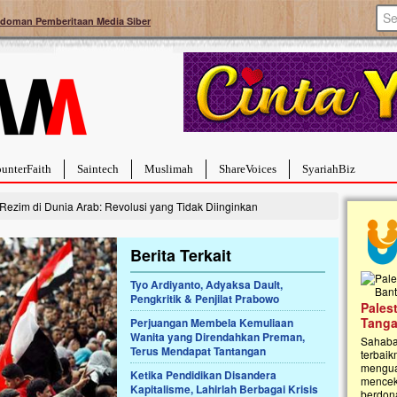
doman Pemberitaan Media Siber
unterFaith
Saintech
Muslimah
ShareVoices
SyariahBiz
ezim di Dunia Arab: Revolusi yang Tidak Diinginkan
Berita Terkait
Tyo Ardiyanto, Adyaksa Dault,
Pengkritik & Penjilat Prabowo
a Hebat Sembuh Dari
Pales
arah
Tanga
Perjuangan Membela Kemuliaan
Wanita yang Direndahkan Preman,
dipenuhi dengan
Sahaba
Terus Mendapat Tantangan
erat. Meskipun baru
terbaik
ayi yang imut ini harus
mengua
Ketika Pendidikan Disandera
g dahsyat, yaitu tumor
mencek
Kapitalisme, Lahirlah Berbagai Krisis
an...
berdona