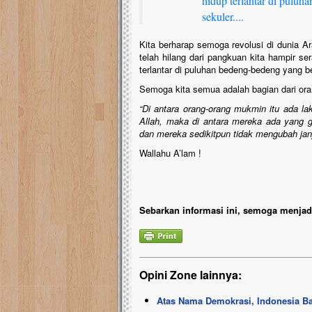
hidup terlantar di pulu
sekuler....
Kita berharap semoga revolusi di dunia 
telah hilang dari pangkuan kita hampir s
terlantar di puluhan bedeng-bedeng yang 
Semoga kita semua adalah bagian dari or
“Di antara orang-orang mukmin itu ada la
Allah, maka di antara mereka ada yang 
dan mereka sedikitpun tidak mengubah janj
Wallahu A’lam !
Sebarkan informasi ini, semoga menjadi
Opini Zone lainnya:
Atas Nama Demokrasi, Indonesia B