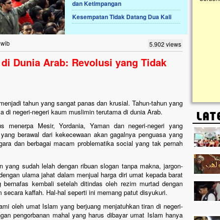
dan Ketimpangan
Kesempatan Tidak Datang Dua Kali
Lima Tahun Mangkrak, Masjid di
Pelosok ini Mengenaskan. Ayo Bantu.!!
Nasib masjid di Kampung Cilumbu ini sungguh
 wib
5.902 views
mengenaskan. Lima tahun mangkrak, kini nyaris
tak berbentuk masjid, dipenuhi rumput liar,
di Dunia Arab: Revolusi yang Tidak
berlumut, dan menghitam terpapar panas dan
hujan....
 menjadi tahun yang sangat panas dan krusial. Tahun-tahun yang
 di negeri-negeri kaum muslimin terutama di dunia Arab.
erus menerpa Mesir, Yordania, Yaman dan negeri-negeri yang
 yang berawal dari kekecewaan akan gagalnya penguasa yang
ra dan berbagai macam problematika social yang tak pernah
n yang sudah lelah dengan ribuan slogan tanpa makna, jargon-
 dengan ulama jahat dalam menjual harga diri umat kepada barat
 bernafas kembali setelah ditindas oleh rezim murtad dengan
ecara kaffah. Hal-hal seperti ini memang patut disyukuri.
mi oleh umat Islam yang berjuang menjatuhkan tiran di negeri-
engan pengorbanan mahal yang harus dibayar umat Islam hanya