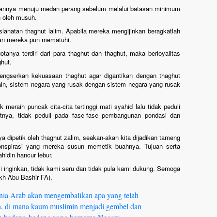
kannya menuju medan perang sebelum melalui batasan minimum
n oleh musuh.
ahatan thaghut lalim. Apabila mereka mengijinkan beragkatlah
kan mereka pun mematuhi.
tanya terdiri dari para thaghut dan thaghut, maka berloyalitas
hut.
engserkan kekuasaan thaghut agar digantikan dengan thaghut
lain, sistem negara yang rusak dengan sistem negara yang rusak
meraih puncak cita-cita tertinggi mati syahid lalu tidak peduli
tnya, tidak peduli pada fase-fase pembangunan pondasi dan
 dipetik oleh thaghut zalim, seakan-akan kita dijadikan tameng
nspirasi yang mereka susun memetik buahnya. Tujuan serta
hidin hancur lebur.
 inginkan, tidak kami seru dan tidak pula kami dukung. Semoga
ikh Abu Bashir FA).
dunia Arab akan mengembalikan apa yang telah
ta, di mana kaum muslimin menjadi gembel dan