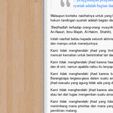
syariah adalah bagian dari
Walaupun konteks nasihatnya untuk yang
hukum tandingan syariah adalah bagian dari
“Berjihadlah terhadap orang-orang musyrik
An-Nasa'i, Ibnu Majah, Al-Hakim. Shahih).
Inilah nasihat beliau kepada seluruh akti
dan mampu untuk menerjuninya;
Kami tidak menghendaki jihad yang tim
mencari kematian untuk beristirahat lari d
Kami tidak menghendaki jihad karena hawa
dan di sini, namun apabila nafsu itu lenyap
Kami tidak menghendaki jihad karena 
Barangsiapa tergesa-gesa dalam suatu a
jihad sesuatu yang agung tidak ada yang 
Kami tidak menghendaki jihad karena alas
atau lari dari tugas mengemban suatu am
Kami tidak menghendaki jihad yang tid
menimbang mana prioritas dan mana yang h
pemikiran matang.