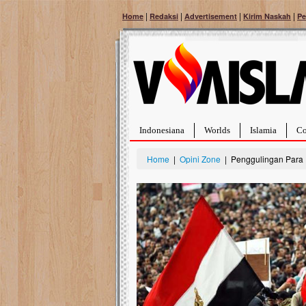
|
|
|
|
Home
Redaksi
Advertisement
Kirim Naskah
Pe
Indonesiana
Worlds
Islamia
Co
Home
|
Opini Zone
| Penggulingan Para R
Bantu Naura, Balit
Tumor Pembuluh D
Hidup Naura Salsabila 
rintangan yang sangat b
berusia sepuluh bulan, b
menghadapi penyakit yan
pembuluh darah berukur