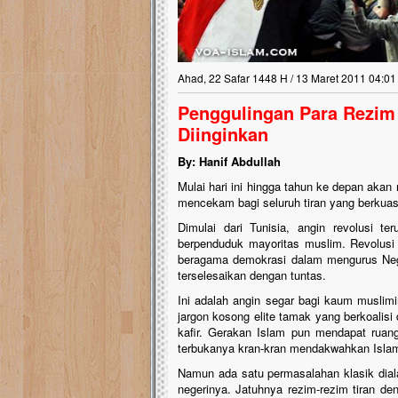
Ahad, 22 Safar 1448 H / 13 Maret 2011 04:01
Penggulingan Para Rezim 
Diinginkan
By: Hanif Abdullah
Mulai hari ini hingga tahun ke depan akan
mencekam bagi seluruh tiran yang berkuasa
Dimulai dari Tunisia, angin revolusi t
berpenduduk mayoritas muslim. Revolusi
beragama demokrasi dalam mengurus Nega
terselesaikan dengan tuntas.
Ini adalah angin segar bagi kaum muslimi
jargon kosong elite tamak yang berkoalisi
kafir. Gerakan Islam pun mendapat ruang
terbukanya kran-kran mendakwahkan Islam s
Namun ada satu permasalahan klasik diala
negerinya. Jatuhnya rezim-rezim tiran d