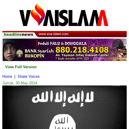
View Full Version
Home
|
Share Voices
Jum'at, 30 May 2014