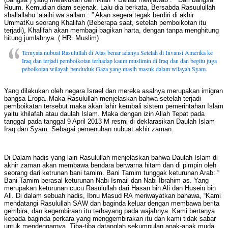
Ruum. Kemudian diam sejenak. Lalu dia berkata, Bersabda Rasuulullah
shallallahu ‘alaihi wa sallam : ” Akan segera tegak berdiri di akhir
UmmatKu seorang Khalifah (Beberapa saat, setelah pemboikotan itu
terjadi), Khalifah akan membagi bagikan harta, dengan tanpa menghitung
hitung jumlahnya. ( HR. Muslim)
Ternyata nubuat Rasulullah di Atas benar adanya Setelah di Invansi Amerika ke
Iraq dan terjadi pemboikotan terhadap kaum muslimin di Iraq dan dan begitu juga
peboikotan wilayah penduduk Gaza yang masih masuk dalam wilayah Syam.
Yang dilakukan oleh negara Israel dan mereka asalnya merupakan imigran
bangsa Eropa. Maka Rasulullah menjelaskan bahwa setelah terjadi
pemboikatan tersebut maka akan lahir kembali sistem pemerintahan Islam
yaitu khilafah atau daulah Islam. Maka dengan izin Allah Tepat pada
tanggal pada tanggal 9 April 2013 M resmi di deklarasikan Daulah Islam
Iraq dan Syam. Sebagai pemenuhan nubuat akhir zaman.
Di Dalam hadis yang lain Rasulullah menjelaskan bahwa Daulah Islam di
akhir zaman akan membawa bendara berwarna hitam dan di pimpin oleh
seorang dari ketrunan bani tamim. Bani Tamim tunggak keturunan Arab: “
Bani Tamim berasal keturunan Nabi Ismail dan Nabi Ibrahim as. Yang
merupakan keturunan cucu Rasulullah dari Hasan bin Ali dan Husein bin
Ali. Di dalam sebuah hadis, Ibnu Masud RA meriwayatkan bahawa, “Kami
mendatangi Rasulullah SAW dan baginda keluar dengan membawa berita
gembira, dan kegembiraan itu terbayang pada wajahnya. Kami bertanya
kepada baginda perkara yang menggembirakan itu dan kami tidak sabar
untuk mendengarnya. Tiba-tiba datanglah sekumpulan anak-anak muda