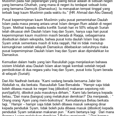
Muslimin pada hari peperangan yang paling besar adalah di sebuah negeri
yang bernama Ghuthah, yang mana di negeri itu terdapat sebuah kota
yang bernama Damsyik (Damaskus). Ia merupakan tempat tinggal yang
terbaik bagi kaum Muslimin pada waktu itu.” (HR. Ahmad dan Abu Dawud)
Pusat kepemimpinan kaum Muslimin yaitu pusat pemerintahan Daulah
Islam pada masa perang antara umat Islam dengan Rum adalah di negeri
Syam. Melihat kepada realita konflik Suriah hari ini 50% wilayah Suriah
telah dikuasai oleh Daulah Islam Iraq dan Syam, hanya saja hari pusat
kepemimpinan kaum muslimin masih berada di Raqqa, sebagaimana
disebutkan dalam wikepidia, bahwa pusat kota daulah Islam Iraq dan
Syam untuk sementara masih di kota raqqah, Hal ini tidak menutup
kemungkinan setelah wilayah Damaskus dibebaskan seluruhnya maka
pusat kepemimpinan Daulah Islam Iraq dan Syam akan dipindahkan ke
Damaskus.
Kemudian dalam hadis yang lain Rasulullah juga menjelaskan bahawa
sistem khilafah atau Daulah Islam akan tegak kembali setelah terjadi
pemboikotan di dua negara yaitu Iraq dan Syam, pusat kota Syam berada
di wilayah (Suriah).
Dari Abi Nadhrah berkata: “Kami sedang berada bersama Jabir bin
Abdullah ra, dia berkata. Rasuulullah Saw Bersabda : “Hampir saja tidak
boleh dibawa masuk ke negeri Iraq (diboikot) makanan sepotong roti-
pun/(qafizh), diboikot pula masuknya dirham,”. Kami lalu bertanya kepada
beliau,:”Dari mana (bangsa) yang melakukan demikian?’ Dia menjawab, : ”
Orang orang ‘Ajam yang mem-boikotnya”. Kemudiannya Beliau berkata
lagi, ” Hampir – hampir saja tidak boleh dibawa masuk sekeping dinar
kepada penduduk Syam, tidak boleh pula dibawa masuk (diboikot) kepada
penduduk Syam setakaran makanan pun .” Kami bertanya lagi : Dari mana
(bangsa ) yang melakukan demikian ? Beliau menjawab : ” Dari bangsa