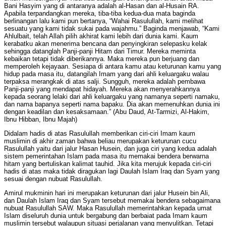
Bani Hasyim yang di antaranya adalah al-Hasan dan al-Husain RA.
Apabila terpandangkan mereka, tiba-tiba kedua-dua mata baginda
berlinangan lalu kami pun bertanya, “Wahai Rasulullah, kami melihat
sesuatu yang kami tidak sukai pada wajahmu.” Baginda menjawab, “Kami
Ahlulbait, telah Allah pilih akhirat kami lebih dari dunia kami. Kaum
kerabatku akan menerima bencana dan penyingkiran selepasku kelak
sehingga datanglah Panji-panji Hitam dari Timur. Mereka meminta
kebaikan tetapi tidak diberikannya. Maka mereka pun berjuang dan
memperoleh kejayaan. Sesiapa di antara kamu atau keturunan kamu yang
hidup pada masa itu, datangilah Imam yang dari ahli keluargaku walau
terpaksa merangkak di atas salji. Sungguh, mereka adalah pembawa
Panji-panji yang mendapat hidayah. Mereka akan menyerahkannya
kepada seorang lelaki dari ahli keluargaku yang namanya seperti namaku,
dan nama bapanya seperti nama bapaku. Dia akan memenuhkan dunia ini
dengan keadilan dan kesaksamaan.” (Abu Daud, At-Tarmizi, Al-Hakim,
Ibnu Hibban, Ibnu Majah)
Didalam hadis di atas Rasulullah memberikan ciri-ciri Imam kaum
muslimin di akhir zaman bahwa beliau merupakan keturunan cucu
Rasulullah yaitu dari jalur Hasan Husein, dan juga ciri yang kedua adalah
sistem pemerintahan Islam pada masa itu memakai bendera berwarna
hitam yang bertuliskan kalimat tauhid. Jika kita merujuk kepada ciri-ciri
hadis di atas maka tidak diragukan lagi Daulah Islam Iraq dan Syam yang
sesuai dengan nubuat Rasulullah.
Amirul mukminin hari ini merupakan keturunan dari jalur Husein bin Ali,
dan Daulah Islam Iraq dan Syam tersebut memakai bendera sebagaimana
nubuat Rasulullah SAW. Maka Rasulullah memerintahkan kepada umat
Islam diseluruh dunia untuk bergabung dan berbaiat pada Imam kaum
muslimin tersebut walaupun situasi perjalanan yang menyulitkan. Tetapi