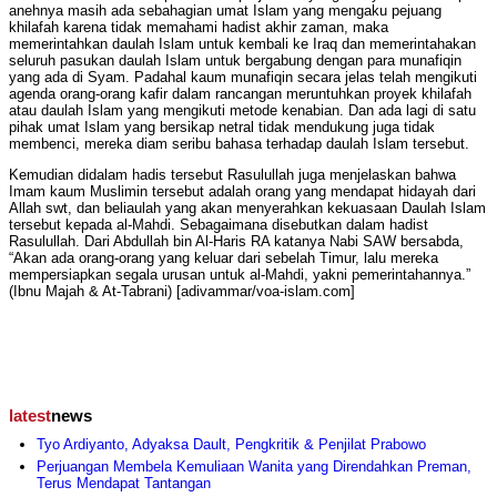
anehnya masih ada sebahagian umat Islam yang mengaku pejuang
khilafah karena tidak memahami hadist akhir zaman, maka
memerintahkan daulah Islam untuk kembali ke Iraq dan memerintahakan
seluruh pasukan daulah Islam untuk bergabung dengan para munafiqin
yang ada di Syam. Padahal kaum munafiqin secara jelas telah mengikuti
agenda orang-orang kafir dalam rancangan meruntuhkan proyek khilafah
atau daulah Islam yang mengikuti metode kenabian. Dan ada lagi di satu
pihak umat Islam yang bersikap netral tidak mendukung juga tidak
membenci, mereka diam seribu bahasa terhadap daulah Islam tersebut.
Kemudian didalam hadis tersebut Rasulullah juga menjelaskan bahwa
Imam kaum Muslimin tersebut adalah orang yang mendapat hidayah dari
Allah swt, dan beliaulah yang akan menyerahkan kekuasaan Daulah Islam
tersebut kepada al-Mahdi. Sebagaimana disebutkan dalam hadist
Rasulullah. Dari Abdullah bin Al-Haris RA katanya Nabi SAW bersabda,
“Akan ada orang-orang yang keluar dari sebelah Timur, lalu mereka
mempersiapkan segala urusan untuk al-Mahdi, yakni pemerintahannya.”
(Ibnu Majah & At-Tabrani) [adivammar/voa-islam.com]
latest
news
Tyo Ardiyanto, Adyaksa Dault, Pengkritik & Penjilat Prabowo
Perjuangan Membela Kemuliaan Wanita yang Direndahkan Preman,
Terus Mendapat Tantangan