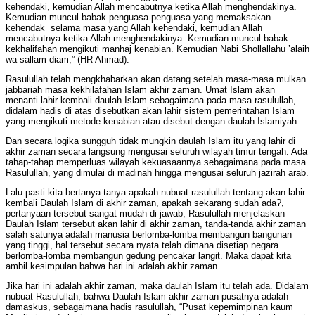
kehendaki, kemudian Allah mencabutnya ketika Allah menghendakinya.
Kemudian muncul babak penguasa-penguasa yang memaksakan
kehendak selama masa yang Allah kehendaki, kemudian Allah
mencabutnya ketika Allah menghendakinya. Kemudian muncul babak
kekhalifahan mengikuti manhaj kenabian. Kemudian Nabi Shollallahu ’alaih
wa sallam diam,” (HR Ahmad).
Rasulullah telah mengkhabarkan akan datang setelah masa-masa mulkan
jabbariah masa kekhilafahan Islam akhir zaman. Umat Islam akan
menanti lahir kembali daulah Islam sebagaimana pada masa rasulullah,
didalam hadis di atas disebutkan akan lahir sistem pemerintahan Islam
yang mengikuti metode kenabian atau disebut dengan daulah Islamiyah.
Dan secara logika sungguh tidak mungkin daulah Islam itu yang lahir di
akhir zaman secara langsung mengusai seluruh wilayah timur tengah. Ada
tahap-tahap memperluas wilayah kekuasaannya sebagaimana pada masa
Rasulullah, yang dimulai di madinah hingga mengusai seluruh jazirah arab.
Lalu pasti kita bertanya-tanya apakah nubuat rasulullah tentang akan lahir
kembali Daulah Islam di akhir zaman, apakah sekarang sudah ada?,
pertanyaan tersebut sangat mudah di jawab, Rasulullah menjelaskan
Daulah Islam tersebut akan lahir di akhir zaman, tanda-tanda akhir zaman
salah satunya adalah manusia berlomba-lomba membangun bangunan
yang tinggi, hal tersebut secara nyata telah dimana disetiap negara
berlomba-lomba membangun gedung pencakar langit. Maka dapat kita
ambil kesimpulan bahwa hari ini adalah akhir zaman.
Jika hari ini adalah akhir zaman, maka daulah Islam itu telah ada. Didalam
nubuat Rasulullah, bahwa Daulah Islam akhir zaman pusatnya adalah
damaskus, sebagaimana hadis rasulullah, “Pusat kepemimpinan kaum