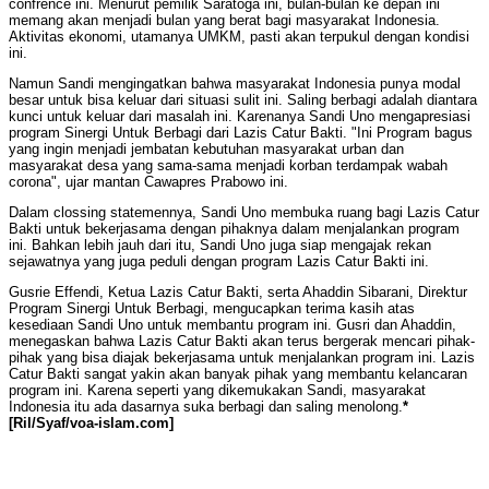
confrence ini. Menurut pemilik Saratoga ini, bulan-bulan ke depan ini
memang akan menjadi bulan yang berat bagi masyarakat Indonesia.
Aktivitas ekonomi, utamanya UMKM, pasti akan terpukul dengan kondisi
ini.
Namun Sandi mengingatkan bahwa masyarakat Indonesia punya modal
besar untuk bisa keluar dari situasi sulit ini. Saling berbagi adalah diantara
kunci untuk keluar dari masalah ini. Karenanya Sandi Uno mengapresiasi
program Sinergi Untuk Berbagi dari Lazis Catur Bakti. "Ini Program bagus
yang ingin menjadi jembatan kebutuhan masyarakat urban dan
masyarakat desa yang sama-sama menjadi korban terdampak wabah
corona", ujar mantan Cawapres Prabowo ini.
Dalam clossing statemennya, Sandi Uno membuka ruang bagi Lazis Catur
Bakti untuk bekerjasama dengan pihaknya dalam menjalankan program
ini. Bahkan lebih jauh dari itu, Sandi Uno juga siap mengajak rekan
sejawatnya yang juga peduli dengan program Lazis Catur Bakti ini.
Gusrie Effendi, Ketua Lazis Catur Bakti, serta Ahaddin Sibarani, Direktur
Program Sinergi Untuk Berbagi, mengucapkan terima kasih atas
kesediaan Sandi Uno untuk membantu program ini. Gusri dan Ahaddin,
menegaskan bahwa Lazis Catur Bakti akan terus bergerak mencari pihak-
pihak yang bisa diajak bekerjasama untuk menjalankan program ini. Lazis
Catur Bakti sangat yakin akan banyak pihak yang membantu kelancaran
program ini. Karena seperti yang dikemukakan Sandi, masyarakat
Indonesia itu ada dasarnya suka berbagi dan saling menolong.
*
[Ril/Syaf/voa-islam.com]