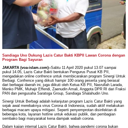
Sandiaga Uno Dukung Lazis Catur Bakti KBPII Lawan Corona dengan
Program Bagi Sayuran
JAKARTA (voa-islam.com)--
Sabtu 11 April 2020 pukul 13.07 sampai
pukul 14.05, Lazis Catur Bakti bentukan Pengurus Pusat KB PII,
mengadakan online confrence untuk membicarakan program Sinergi Untuk
Berbagi. Confrence yang diikuti hampir 100 orang peserta yang berasal
dari berbagai daerah ini, juga diikuti oleh Ketua KB PII, Nasrullah Larada,
Menko PMK, Muhajir Effendi, Zaenudin Amali, Anggota DPR RI dari Fraksi
PAN dan pengusaha Saratoga Group, Sandiaga Shalahudin Uno.
Sinergi Untuk Berbagi adalah kelanjutan program Lazis Catur Bakti yang
sejak awal merebaknya virus Corona di Indonesia, sudah aktif melakukan
berbagai macam upaya mitigasi. Seperti penyemprotan disinfektan di
beberapa kota, layanan hotline untuk edukasi publik, dan pembagian
sembako bagi masyarakat kena dampak wabah corona.
Dalam kajian internal Lazis Catur Bakti, bahwa pandemi corona bukan