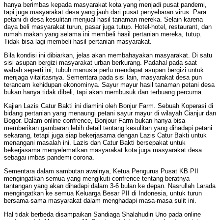
hanya berimbas kepada masyarakat kota yang menjadi pusat pandemi,
tapi juga masyarakat desa yang jauh dari pusat penyebaran virus. Para
petani di desa kesulitan menjual hasil tanaman mereka. Selain karena
daya beli masyarakat turun, pasar juga tutup. Hotel-hotel, restaurant, dan
rumah makan yang selama ini membeli hasil pertanian mereka, tutup.
Tidak bisa lagi membeli hasil pertanian masyarakat.
Bila kondisi ini dibiarkan, jelas akan membahayakan masyarakat. Di satu
sisi asupan bergizi masyarakat urban berkurang. Padahal pada saat
wabah seperti ini, tubuh manusia perlu mendapat asupan bergizi untuk
menjaga vitalitasnya. Sementara pada sisi lain, masyarakat desa pun
terancam kehidupan ekonominya. Sayur mayur hasil tanaman petani desa
bukan hanya tidak dibeli, tapi akan membusuk dan terbuang percuma.
Kajian Lazis Catur Bakti ini diamini oleh Bonjur Farm. Sebuah Koperasi di
bidang pertanian yang menaungi petani sayur mayur di wilayah Cianjur dan
Bogor. Dalam online confrence, Bonjour Farm bukan hanya bisa
memberikan gambaran lebih detail tentang kesulitan yang dihadapi petani
sekarang, tetapi juga siap bekerjasama dengan Lazis Catur Bakti untuk
menangani masalah ini. Lazis dan Catur Bakti bersepakat untuk
bekerjasama menyelematkan masyarakat kota juga masyarakat desa
sebagai imbas pandemi corona.
Sementara dalam sambutan awalnya, Ketua Pengurus Pusat KB PII
mengingatkan semua yang mengikuti confrence tentang beratnya
tantangan yang akan dihadapi dalam 3-6 bulan ke depan. Nasrullah Larada
mengingatkan ke semua Keluarga Besar PII di Indonesia, untuk turun
bersama-sama masyarakat dalam menghadapi masa-masa sulit ini.
Hal tidak berbeda disampaikan Sandiaga Shalahudin Uno pada online