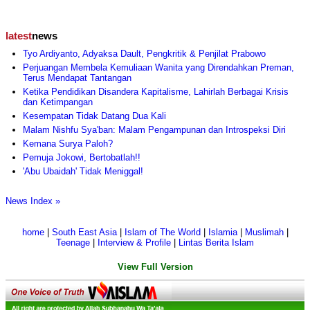
latest
news
Tyo Ardiyanto, Adyaksa Dault, Pengkritik & Penjilat Prabowo
Perjuangan Membela Kemuliaan Wanita yang Direndahkan Preman,
Terus Mendapat Tantangan
Ketika Pendidikan Disandera Kapitalisme, Lahirlah Berbagai Krisis
dan Ketimpangan
Kesempatan Tidak Datang Dua Kali
Malam Nishfu Sya'ban: Malam Pengampunan dan Introspeksi Diri
Kemana Surya Paloh?
Pemuja Jokowi, Bertobatlah!!
'Abu Ubaidah' Tidak Meniggal!
News Index »
home
|
South East Asia
|
Islam of The World
|
Islamia
|
Muslimah
|
Teenage
|
Interview & Profile
|
Lintas Berita Islam
View Full Version