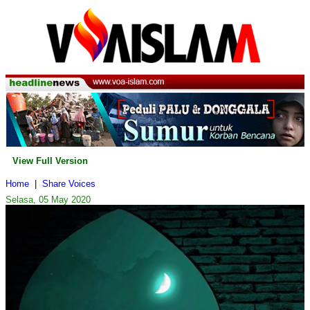
View Full Version
Home
|
Share Voices
Selasa, 05 May 2020