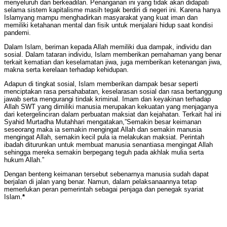
menyeluruh dan berkeadilan. Penanganan ini yang tidak akan didapati
selama sistem kapitalisme masih tegak berdiri di negeri ini. Karena hanya
Islamyang mampu menghadirkan masyarakat yang kuat iman dan
memiliki ketahanan mental dan fisik untuk menjalani hidup saat kondisi
pandemi.
Dalam Islam, beriman kepada Allah memiliki dua dampak, individu dan
sosial. Dalam tataran individu, Islam memberikan pemahaman yang benar
terkait kematian dan keselamatan jiwa, juga memberikan ketenangan jiwa,
makna serta kerelaan terhadap kehidupan.
Adapun di tingkat sosial, Islam memberikan dampak besar seperti
menciptakan rasa persahabatan, keselarasan sosial dan rasa bertanggung
jawab serta mengurangi tindak kriminal. Imam dan keyakinan terhadap
Allah SWT yang dimiliki manusia merupakan kekuatan yang menjaganya
dari ketergelinciran dalam perbuatan maksiat dan kejahatan. Terkait hal ini
Syahid Murtadha Mutahhari mengatakan,”Semakin besar keimanan
seseorang maka ia semakin mengingat Allah dan semakin manusia
mengingat Allah, semakin kecil pula ia melakukan maksiat. Perintah
ibadah diturunkan untuk membuat manusia senantiasa mengingat Allah
sehingga mereka semakin berpegang teguh pada akhlak mulia serta
hukum Allah.”
Dengan benteng keimanan tersebut sebenarnya manusia sudah dapat
berjalan di jalan yang benar. Namun, dalam pelaksanaannya tetap
memerlukan peran pemerintah sebagai penjaga dan penegak syariat
Islam.
*