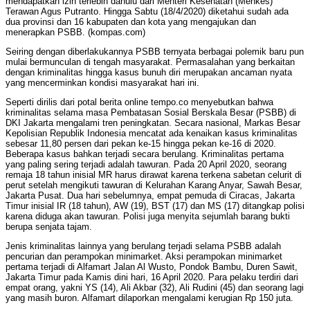
mendapatkan izin terlebih dahulu dari Menteri Kesehatan (Menkes)
Terawan Agus Putranto. Hingga Sabtu (18/4/2020) diketahui sudah ada
dua provinsi dan 16 kabupaten dan kota yang mengajukan dan
menerapkan PSBB. (kompas.com)
Seiring dengan diberlakukannya PSBB ternyata berbagai polemik baru pun
mulai bermunculan di tengah masyarakat. Permasalahan yang berkaitan
dengan kriminalitas hingga kasus bunuh diri merupakan ancaman nyata
yang mencerminkan kondisi masyarakat hari ini.
Seperti dirilis dari potal berita online tempo.co menyebutkan bahwa
kriminalitas selama masa Pembatasan Sosial Berskala Besar (PSBB) di
DKI Jakarta mengalami tren peningkatan. Secara nasional, Markas Besar
Kepolisian Republik Indonesia mencatat ada kenaikan kasus kriminalitas
sebesar 11,80 persen dari pekan ke-15 hingga pekan ke-16 di 2020.
Beberapa kasus bahkan terjadi secara berulang. Kriminalitas pertama
yang paling sering terjadi adalah tawuran. Pada 20 April 2020, seorang
remaja 18 tahun inisial MR harus dirawat karena terkena sabetan celurit di
perut setelah mengikuti tawuran di Kelurahan Karang Anyar, Sawah Besar,
Jakarta Pusat. Dua hari sebelumnya, empat pemuda di Ciracas, Jakarta
Timur inisial IR (18 tahun), AW (19), BST (17) dan MS (17) ditangkap polisi
karena diduga akan tawuran. Polisi juga menyita sejumlah barang bukti
berupa senjata tajam.
Jenis kriminalitas lainnya yang berulang terjadi selama PSBB adalah
pencurian dan perampokan minimarket. Aksi perampokan minimarket
pertama terjadi di Alfamart Jalan Al Wusto, Pondok Bambu, Duren Sawit,
Jakarta Timur pada Kamis dini hari, 16 April 2020. Para pelaku terdiri dari
empat orang, yakni YS (14), Ali Akbar (32), Ali Rudini (45) dan seorang lagi
yang masih buron. Alfamart dilaporkan mengalami kerugian Rp 150 juta.