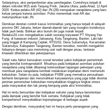
Selanjutnya, aksi penjambretan atau pembegalan. Contohnya terjadi di
dalam mikrolet M15 arah Tanjung Priok, Jakarta Utara, pada Ahad, 12 April
2020. Kedua pelaku AR (42) dan JN (28) merupakan narapidana yang baru
keluar penjara karena asimilasi. Polisi menembak mati AR dan
melumpuhkan kaki JN.
Demikian deretan contoh kasus kriminalitas yang hanya terjadi di wilayah
provinsi DKI Jakarta, belum daerah-daerah lain yang mungkin kondisinya
tidak jauh beda. Bahkan aksi bunuh diri juga marak terjadi.
Redaksi24.com mengabarkan salah seorang karyawan PT Shyang Yao
Fung, di kawasan industri Jatiuwung, Kota Tangerang, Banten. Laki-laki
yang tinggal di Kampung Ceplak, RT01/02, Desa Sukamulya, Kecamatan
Sukamulya, Kabupaten Tangerang, Banten tersebut, memilih mengakhiri
hidupnya dengan cara memotong urat nadi dengan pisau, lantaran
khawatir dihentikan dari pekerjaannya.
Salah satu faktor kerusakan sosial tersebut yakni kebijakan pemerintah
yang bersifat kontraproduktif. Misalnya pada kebijakan asimilasi puluhan
narapidana yang tidak dibarengi ketersediaan lapangan pekerjaan yang
membuat para narapidana kembali melakukan kejahatan demi memenuhi
kebutuhan. Selain itu pula, kebijakan PSBB yang memaksa perusahaan
berhenti beroperasi dan merumahkan karyawannya yang juga tidak disertai
jaminan pemenuhan kebutuhan menyebabkan tingginya tingkat stress
pada masyarakat dan tak jarang berujung pada aksi kriminalitas.
Hal ini tentu bersumber dari kebijakan sekuler yang hanya berorientasi
pada dampak yang bersifat fisik semata. Kebijakan yang tidak
komperhensif menyebabkan kejomplangan di berbagai aspek.
Dengan demikian, masyarakat hari ini hanya perlu penanganan yang