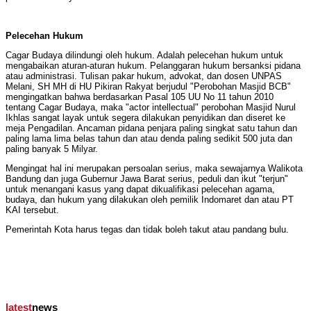
Pelecehan Hukum
Cagar Budaya dilindungi oleh hukum. Adalah pelecehan hukum untuk
mengabaikan aturan-aturan hukum. Pelanggaran hukum bersanksi pidana
atau administrasi. Tulisan pakar hukum, advokat, dan dosen UNPAS
Melani, SH MH di HU Pikiran Rakyat berjudul "Perobohan Masjid BCB"
mengingatkan bahwa berdasarkan Pasal 105 UU No 11 tahun 2010
tentang Cagar Budaya, maka "actor intellectual" perobohan Masjid Nurul
Ikhlas sangat layak untuk segera dilakukan penyidikan dan diseret ke
meja Pengadilan. Ancaman pidana penjara paling singkat satu tahun dan
paling lama lima belas tahun dan atau denda paling sedikit 500 juta dan
paling banyak 5 Milyar.
Mengingat hal ini merupakan persoalan serius, maka sewajarnya Walikota
Bandung dan juga Gubernur Jawa Barat serius, peduli dan ikut "terjun"
untuk menangani kasus yang dapat dikualifikasi pelecehan agama,
budaya, dan hukum yang dilakukan oleh pemilik Indomaret dan atau PT
KAI tersebut.
Pemerintah Kota harus tegas dan tidak boleh takut atau pandang bulu.
latest
news