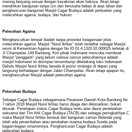
masing berjuang sesuai dengan keyakinan akan haknya. Akan tetapi
mendirikan bangunan tanpa izin dan berusaha bebas di atas lahan dari
penghancuran bangunan Masjid Cagar Budaya adalah perbuatan yang
melecehkan agama, budaya, dan hukum.
Pelecehan Agama
Menghancurkan tempat ibadah tanpa prosedur keagamaan jelas
melecehkan agama. Masjid "Nurul Ikhlas" telah terdaftar sebagai Masjid
resmi di Kementrian Agama dengan No ID 01.4.1320.02.000025 terletak di
Jl Cihampelas 149 Bandung. Kini pihak Indomaret mencoba membuat
Masjid "pengganti" yang belum selesai namun pelecehannya adalah
masjid Indomaret ini disimpan tersembunyi dibelakang toko Indomaret.
Dahulu Masjid Nurul Ikhlas berada di posisi strategis di depan yang
langsung berhadapan dengan Jalan Cihampelas. Akan tetapi apapun itu,
menghancurkan Masjid adalah pelecehan agama.
Pelecehan Budaya
Sebagai Cagar Budaya sebagaimana Peraturan Daerah Kota Bandung No.
7 tahun 2018 Masjid Nurul Ikhlas harus dijaga dan dilestarikan, bukan
dirusak. Penetapan status Cagar Budaya tentu atas dasar penelaahan
seksama dari Tim Ahli Cagar Budaya (TACB) dan sebagai peringkat/tipe C
maka Masjid Nurul Ikhlas berasal dari bangunan zaman Belanda yang
telah ada penambahan atau perubahan nuansa budaya Sunda pada
bagian-bagian ornamennya. Penghancuran Cagar Budaya adalah
pelecehan budaya.