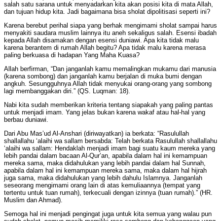
salah satu sarana untuk menyadarkan kita akan posisi kita di mata Allah,
dan tujuan hidup kita. Jadi bagaimana bisa sholat dipolitisasi seperti ini?
Karena berebut perihal siapa yang berhak mengimami sholat sampai harus
menyakiti saudara muslim lainnya itu aneh sekaligus salah. Esensi ibadah
kepada Allah disamakan dengan esensi duniawi. Apa kita tidak malu
karena berantem di rumah Allah begitu? Apa tidak malu karena merasa
paling berkuasa di hadapan Yang Maha Kuasa?
Allah berfirman, “Dan janganlah kamu memalingkan mukamu dari manusia
(karena sombong) dan janganlah kamu berjalan di muka bumi dengan
angkuh. Sesungguhnya Allah tidak menyukai orang-orang yang sombong
lagi membanggakan diri.” (QS. Luqman: 18).
Nabi kita sudah memberikan kriteria tentang siapakah yang paling pantas
untuk menjadi imam. Yang jelas bukan karena wakaf atau hal-hal yang
berbau duniawi.
Dari Abu Mas’ud Al-Anshari (diriwayatkan) ia berkata: “Rasulullah
shallallahu ‘alaihi wa sallam bersabda: Telah berkata Rasulullah shallallahu
‘alaihi wa sallam: Hendaklah menjadi imam bagi suatu kaum mereka yang
lebih pandai dalam bacaan Al-Qur’an, apabila dalam hal ini kemampuan
mereka sama, maka didahulukan yang lebih pandai dalam hal Sunnah,
apabila dalam hal ini kemampuan mereka sama, maka dalam hal hijrah
juga sama, maka didahulukan yang lebih dahulu Islamnya. Janganlah
seseorang mengimami orang lain di atas kemuliaannya (tempat yang
tertentu untuk tuan rumah), terkecuali dengan izinnya (tuan rumah).” (HR.
Muslim dan Ahmad).
Semoga hal ini menjadi pengingat juga untuk kita semua yang walau pun