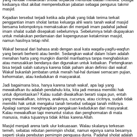
keduanya ribut akibat memperebutkan jabatan sebagai pengurus takmir
masjid.
Kejadian tersebut terjadi ketika ada pihak yang tidak terima terkait
penggantian imam sholat lantas keluarga ahli waris tanah wakaf masjid
bersama kelompoknya memaksakan diri menjadi imam padahal jadwal
imam shalat sudah disepakati sebelumnya. Sebelumnya telah diupayakan
untuk melakukan perdamaian dari kepengurusan ketakmiran masjid,
namun hasilnya tetap nihil.
Wakaf berasal dari bahasa arab dengan asal kata waqafa-yaqifu-waqfun
yang berarti berhenti atau berdiri. Sedangkan wakaf dalam Islam adalah
menahan harta yang mungkin diambil manfaatnya tanpa menghabiskan
atau merusakkan bendanya dan digunakan untuk kebaikan. Pertengkaran
bisa terjadi salah satunya karena tidak paham akan definisi dari wakaf.
Wakaf bukanlah jembatan untuk meraih hal-hal duniawi semacam pujian,
kehormatan, atau kedudukan di masyarakat.
Jadi bagaimana bisa, hanya karena tanah wakaf, apa lagi yang
mewakafkan itu adalah pendahulu kita, kita jadi merasa memiliki hak
untuk diprioritaskan? Kalau sudah diwakafkan berarti siapa pun, entah
yang mewakafkan, istrinya, anaknya, cucunya, atau cicitnya, sudah tidak
memiliki hak untuk mengakui tanah tersebut sebagai tanah miliknya.
Apalagi sampai mengharapkan pengakuan kedudukan dari masyarakat.
Kalau mewakafkan tapi menuntut status dan penghormatan di mata
manusia, maka tujuannya tidak ikhlas karena Allah.
Masjid menjadi arena tarik ulur kekuasaan. Walau skalanya terkesan
temeh, sebatas rebutan pemimpin sholat, namun egonya sama besarnya
seperti skala perebutan pemimpin penguasa dunia. Padahal sholat adalah