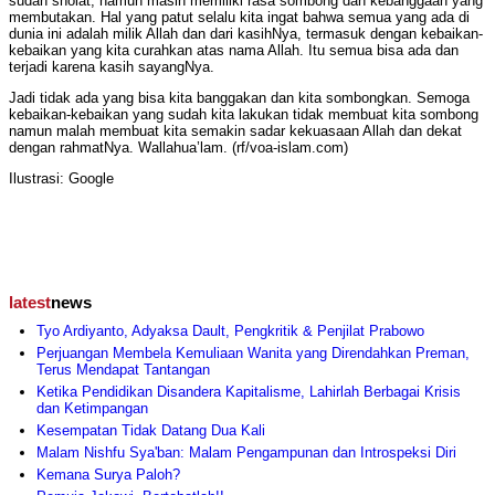
sudah sholat, namun masih memiliki rasa sombong dan kebanggaan yang
membutakan. Hal yang patut selalu kita ingat bahwa semua yang ada di
dunia ini adalah milik Allah dan dari kasihNya, termasuk dengan kebaikan-
kebaikan yang kita curahkan atas nama Allah. Itu semua bisa ada dan
terjadi karena kasih sayangNya.
Jadi tidak ada yang bisa kita banggakan dan kita sombongkan. Semoga
kebaikan-kebaikan yang sudah kita lakukan tidak membuat kita sombong
namun malah membuat kita semakin sadar kekuasaan Allah dan dekat
dengan rahmatNya. Wallahua’lam. (rf/voa-islam.com)
Ilustrasi: Google
latest
news
Tyo Ardiyanto, Adyaksa Dault, Pengkritik & Penjilat Prabowo
Perjuangan Membela Kemuliaan Wanita yang Direndahkan Preman,
Terus Mendapat Tantangan
Ketika Pendidikan Disandera Kapitalisme, Lahirlah Berbagai Krisis
dan Ketimpangan
Kesempatan Tidak Datang Dua Kali
Malam Nishfu Sya'ban: Malam Pengampunan dan Introspeksi Diri
Kemana Surya Paloh?