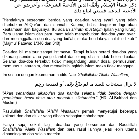
ذكر علماءُ الإسلام وأئمَّة الدين الأدعيةَ الشرعيَّة ، وأعرضوا عن
الأدعية البدعية فينبغي اتباع ذلك
“Hendaknya seseorang berdoa yang doa-doa yang syar’i yang telah
disebutkan Al-Qur’an dan sunnah. Karena, tidak diragukan lagi akan
keutamaan dan bagusnya. Itu adalah
shirath mustaqim
(jalan yang lurus).
Para ulama Islam dan para imam telah menyebutkan doa-doa yang syar’i
dan meninggalkan doa-doa yang bid’ah, maka hendaknya hal itu diikuti.”
(Majmu’ Fatawa: 1/346 dan 348)
Doa-doa bil ma’tsur sangat istimewa. Tetapi bukan berarti doa-doa yang
dikarang sendiri atau yang diambil dari orang shalih tidak boleh dipakai.
Selama doa-doa tersebut tidak mengandung unsur dosa, permusuhan,
memutus silaturahim, dan menyelisihi aqidah Islam maka tidak mengapa.
Ini sesuai dengan keumuman hadits Nabi
Shallallahu 'Alaihi Wasallam
,
لا يزال يستجاب للعبد ما لم يَدْعُ بإثم، أو قطيعة رحِم
“
Akan senantiasa dikabulan doa hamba selama tidak berdoa dengan
permintaan berisi dosa atau memutus silaturahim.
” (HR. Al-Bukhari dan
Muslim)
Rasulullah
Shallallahu 'Alaihi Wasallam
pernah menyetujui beberapa
kalimat doa dan dzikir yang dibaca sebagian sahabatnya.
Hanya saja, sekali lagi, doa-doa yang bersumber dari Rasulillah
Shallallahu 'Alaihi Wasallam
dan para rasul lainnya jelas lebih utama
dibandingkan doa selain mereka.