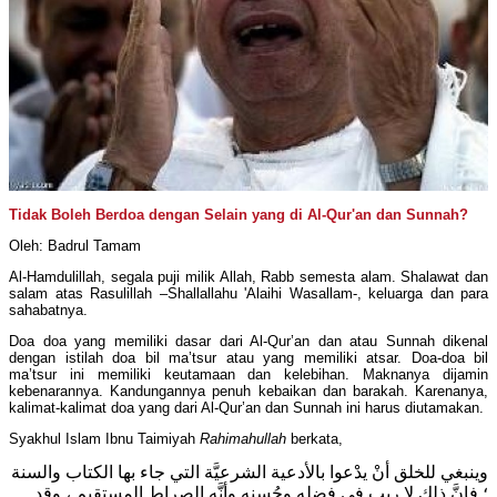
Tidak Boleh Berdoa dengan Selain yang di Al-Qur'an dan Sunnah?
Oleh: Badrul Tamam
Al-Hamdulillah, segala puji milik Allah, Rabb semesta alam. Shalawat dan
salam atas Rasulillah –Shallallahu 'Alaihi Wasallam-, keluarga dan para
sahabatnya.
Doa doa yang memiliki dasar dari Al-Qur’an dan atau Sunnah dikenal
dengan istilah doa bil ma’tsur atau yang memiliki atsar. Doa-doa bil
ma’tsur ini memiliki keutamaan dan kelebihan. Maknanya dijamin
kebenarannya. Kandungannya penuh kebaikan dan barakah. Karenanya,
kalimat-kalimat doa yang dari Al-Qur’an dan Sunnah ini harus diutamakan.
Syakhul Islam Ibnu Taimiyah
Rahimahullah
berkata,
وينبغي للخلق أنْ يدْعوا بالأدعية الشرعيَّة التي جاء بها الكتاب والسنة
؛ فإنَّ ذلك لا ريب في فضله وحُسنه وأنَّه الصراط المستقيم ، وقد