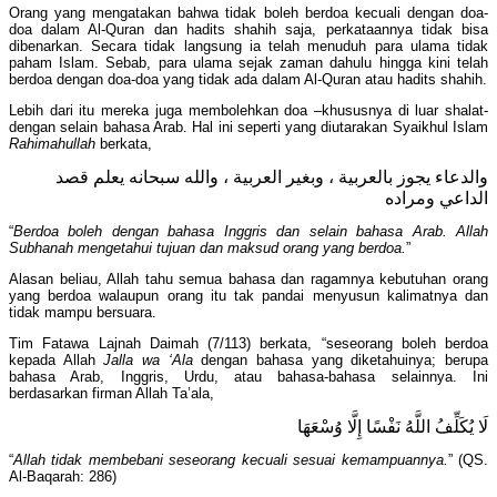
Orang yang mengatakan bahwa tidak boleh berdoa kecuali dengan doa-
doa dalam Al-Quran dan hadits shahih saja, perkataannya tidak bisa
dibenarkan. Secara tidak langsung ia telah menuduh para ulama tidak
paham Islam. Sebab, para ulama sejak zaman dahulu hingga kini telah
berdoa dengan doa-doa yang tidak ada dalam Al-Quran atau hadits shahih.
Lebih dari itu mereka juga membolehkan doa –khususnya di luar shalat-
dengan selain bahasa Arab. Hal ini seperti yang diutarakan Syaikhul Islam
Rahimahullah
berkata,
والدعاء يجوز بالعربية ، وبغير العربية ، والله سبحانه يعلم قصد
الداعي ومراده
“
Berdoa boleh dengan bahasa Inggris dan selain bahasa Arab. Allah
Subhanah mengetahui tujuan dan maksud orang yang berdoa.
”
Alasan beliau, Allah tahu semua bahasa dan ragamnya kebutuhan orang
yang berdoa walaupun orang itu tak pandai menyusun kalimatnya dan
tidak mampu bersuara.
Tim Fatawa Lajnah Daimah (7/113) berkata, “seseorang boleh berdoa
kepada Allah
Jalla wa ‘Ala
dengan bahasa yang diketahuinya; berupa
bahasa Arab, Inggris, Urdu, atau bahasa-bahasa selainnya. Ini
berdasarkan firman Allah Ta’ala,
لَا يُكَلِّفُ اللَّهُ نَفْسًا إِلَّا وُسْعَهَا
“
Allah tidak membebani seseorang kecuali sesuai kemampuannya.
” (QS.
Al-Baqarah: 286)