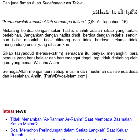
Dan juga firman Allah
Subahanahu wa Ta'ala
,
فَاتَّقُوا اللَّهَ مَا اسْتَطَعْتُمْ
“
Bertaqawalah kepada Allah semampu kalian.
” (QS. Al-Taghabun: 16)
Melarang berdoa dengan selain hadits shahih adalah sikap yang terlalu
berlebihan. Jangankan dengan hadits dhoif, berdoa dengan redaksi sendiri
pun tidak masalah, tidak dilarang dan tidak berdosa selama tidak
mengandung unsur yang diharamkan.
Sikap tasyaddud (keras/ekstrim) semacam itu banyak menjangkiti para
pemula yang baru belajar dan bersemangat tinggi, tapi tidak dibimbing oleh
guru yang benar. Wallahu A’lam.
Semoga Allah mengampuni setiap muslim dan muslimah dari semua dosa
dan kesalahan. Amiin. [PurWD/voa-islam.com]
latest
news
Tidak Menambah ''Ar-Rahman Ar-Rahim'' Saat Membaca Basmalah
Ketika Makan?
Doa ''Memohon Perlindungan dalam Setiap Langkah'' Saat Keluar
Rumah