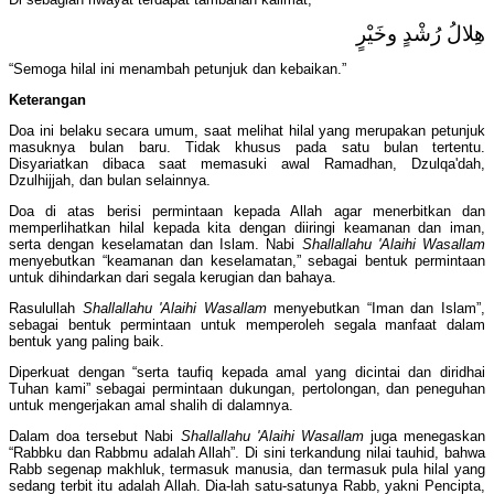
هِلالُ رُشْدٍ وخَيْرٍ
“Semoga hilal ini menambah petunjuk dan kebaikan.”
Keterangan
Doa ini belaku secara umum, saat melihat hilal yang merupakan petunjuk
masuknya bulan baru. Tidak khusus pada satu bulan tertentu.
Disyariatkan dibaca saat memasuki awal Ramadhan, Dzulqa'dah,
Dzulhijjah, dan bulan selainnya.
Doa di atas berisi permintaan kepada Allah agar menerbitkan dan
memperlihatkan hilal kepada kita dengan diiringi keamanan dan iman,
serta dengan keselamatan dan Islam. Nabi
Shallallahu 'Alaihi Wasallam
menyebutkan “keamanan dan keselamatan,” sebagai bentuk permintaan
untuk dihindarkan dari segala kerugian dan bahaya.
Rasulullah
Shallallahu 'Alaihi Wasallam
menyebutkan “Iman dan Islam”,
sebagai bentuk permintaan untuk memperoleh segala manfaat dalam
bentuk yang paling baik.
Diperkuat dengan “serta taufiq kepada amal yang dicintai dan diridhai
Tuhan kami” sebagai permintaan dukungan, pertolongan, dan peneguhan
untuk mengerjakan amal shalih di dalamnya.
Dalam doa tersebut Nabi
Shallallahu 'Alaihi Wasallam
juga menegaskan
“Rabbku dan Rabbmu adalah Allah”. Di sini terkandung nilai tauhid, bahwa
Rabb segenap makhluk, termasuk manusia, dan termasuk pula hilal yang
sedang terbit itu adalah Allah. Dia-lah satu-satunya Rabb, yakni Pencipta,