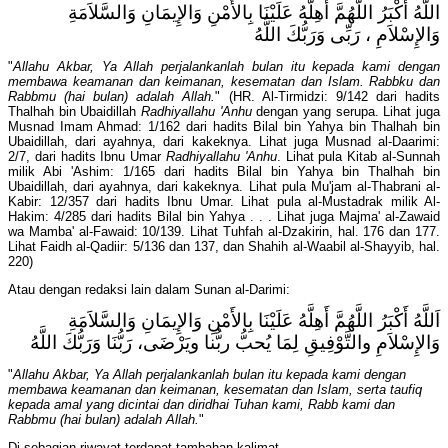
اللَّهُ أَكْبَرُ اللَّهُمَّ أَهِلَّهُ عَلَيْنَا بِالأَمْنِ وَالإِيمَانِ وَالسَّلاَمَةِ
وَالإِسْلاَمِ ، رَبِّى وَرَبُّكَ اللَّهُ
"
Allahu Akbar, Ya Allah perjalankanlah bulan itu kepada kami dengan
membawa keamanan dan keimanan, kesematan dan Islam. Rabbku dan
Rabbmu (hai bulan) adalah Allah.
" (HR. Al-Tirmidzi: 9/142 dari hadits
Thalhah bin Ubaidillah
Radhiyallahu 'Anhu
dengan yang serupa. Lihat juga
Musnad Imam Ahmad: 1/162 dari hadits Bilal bin Yahya bin Thalhah bin
Ubaidillah, dari ayahnya, dari kakeknya. Lihat juga Musnad al-Daarimi:
2/7, dari hadits Ibnu Umar
Radhiyallahu 'Anhu
. Lihat pula Kitab al-Sunnah
milik Abi 'Ashim: 1/165 dari hadits Bilal bin Yahya bin Thalhah bin
Ubaidillah, dari ayahnya, dari kakeknya. Lihat pula Mu'jam al-Thabrani al-
Kabir: 12/357 dari hadits Ibnu Umar. Lihat pula al-Mustadrak milik Al-
Hakim: 4/285 dari hadits Bilal bin Yahya . . . Lihat juga Majma' al-Zawaid
wa Mamba' al-Fawaid: 10/139. Lihat Tuhfah al-Dzakirin, hal. 176 dan 177.
Lihat Faidh al-Qadiir: 5/136 dan 137, dan Shahih al-Waabil al-Shayyib, hal.
220)
Atau dengan redaksi lain dalam Sunan al-Darimi:
اَللَّهُ أَكْبَرُ اللَّهُمَّ أَهِلَّهُ عَلَيْنَا بِالأَمْنِ وَالإِيمَانِ وَالسَّلاَمَةِ
وَالإِسْلاَمِ والتَّوْفِيقِ لِمَا يُحبُّ ربُّنا ويَرْضَى، رَبُّنَا وَرَبُّكَ اللَّهُ
"
Allahu Akbar, Ya Allah perjalankanlah bulan itu kepada kami dengan
membawa keamanan dan keimanan, kesematan dan Islam
, serta taufiq
kepada amal yang dicintai dan diridhai Tuhan kami,
Rabb
kami
dan
Rabbmu (hai bulan) adalah Allah.
"
Di sebagian riwayat terdapat tambahan kalimat,