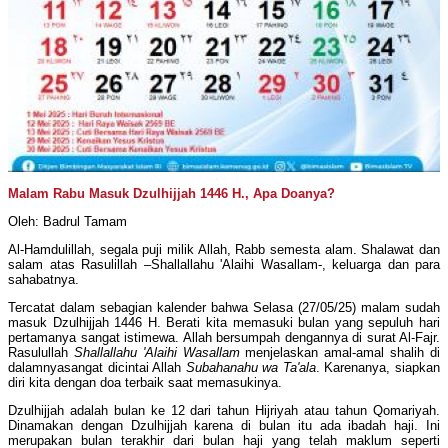
Malam Rabu Masuk Dzulhijjah 1446 H., Apa Doanya?
Oleh: Badrul Tamam
Al-Hamdulillah, segala puji milik Allah, Rabb semesta alam. Shalawat dan
salam atas Rasulillah –Shallallahu 'Alaihi Wasallam-, keluarga dan para
sahabatnya.
Tercatat dalam sebagian kalender bahwa Selasa (27/05/25) malam sudah
masuk Dzulhijjah 1446 H. Berati kita memasuki bulan yang sepuluh hari
pertamanya sangat istimewa. Allah bersumpah dengannya di surat Al-Fajr.
Rasulullah
Shallallahu 'Alaihi Wasallam
menjelaskan amal-amal shalih di
dalamnyasangat dicintai Allah
Subahanahu wa Ta'ala
. Karenanya, siapkan
diri kita dengan doa terbaik saat memasukinya.
Dzulhijjah adalah bulan ke 12 dari tahun Hijriyah atau tahun Qomariyah.
Dinamakan dengan Dzulhijjah karena di bulan itu ada ibadah haji. Ini
merupakan bulan terakhir dari bulan haji yang telah maklum seperti