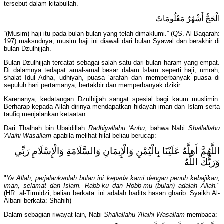
tersebut dalam kitabullah.
الْحَجُّ أَشْهُرٌ مَعْلُومَاتٌ
“(Musim) haji itu pada bulan-bulan yang telah dimaklumi.” (QS. Al-Baqarah:
197) maksudnya, musim haji ini diawali dari bulan Syawal dan berakhir di
bulan Dzulhijjah.
Bulan Dzulhijjah tercatat sebagai salah satu dari bulan haram yang empat.
Di dalamnya tedapat amal-amal besar dalam Islam seperti haji, umrah,
shalat Idul Adha, udhiyah, puasa ‘arafah dan memperbanyak puasa di
sepuluh hari pertamanya, bertakbir dan memperbanyak dzikir.
Karenanya, kedatangan Dzulhijjah sangat spesial bagi kaum muslimin.
Berharap kepada Allah dirinya mendapatkan hidayah iman dan Islam serta
taufiq menjalankan ketaatan.
Dari Thalhah bin Ubaidillah
Radhiyallahu 'Anhu
, bahwa Nabi
Shallallahu
'Alaihi Wasallam
apabila melihat hilal beliau berucap:
اللَّهُمَّ أَهِلَّهُ عَلَيْنَا بِالْيُمْنِ وَالْإِيمَانِ وَالسَّلَامَةِ وَالْإِسْلَامِ رَبِّي
وَرَبُّكَ اللَّهُ
"
Ya Allah, perjalankanlah bulan ini kepada kami dengan penuh kebajikan,
iman, selamat dan Islam. Rabb-ku dan Robb-mu (bulan) adalah Allah.
"
(HR. al-Tirmidzi, beliau berkata: ini adalah hadits hasan gharib. Syaikh Al-
Albani berkata: Shahih)
Dalam sebagian riwayat lain, Nabi
Shallallahu 'Alaihi Wasallam
membaca: