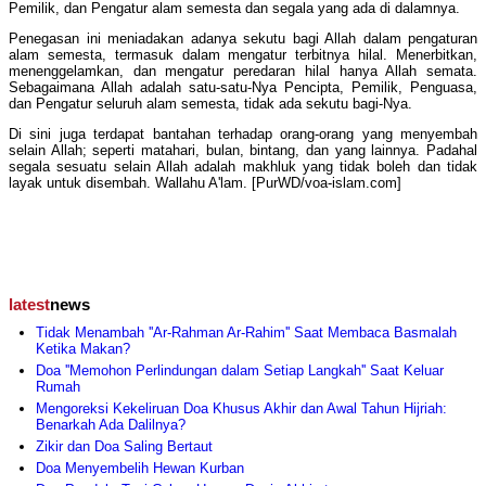
Pemilik, dan Pengatur alam semesta dan segala yang ada di dalamnya.
Penegasan ini meniadakan adanya sekutu bagi Allah dalam pengaturan
alam semesta, termasuk dalam mengatur terbitnya hilal. Menerbitkan,
menenggelamkan, dan mengatur peredaran hilal hanya Allah semata.
Sebagaimana Allah adalah satu-satu-Nya Pencipta, Pemilik, Penguasa,
dan Pengatur seluruh alam semesta, tidak ada sekutu bagi-Nya.
Di sini juga terdapat bantahan terhadap orang-orang yang menyembah
selain Allah; seperti matahari, bulan, bintang, dan yang lainnya. Padahal
segala sesuatu selain Allah adalah makhluk yang tidak boleh dan tidak
layak untuk disembah. Wallahu A'lam. [PurWD/voa-islam.com]
latest
news
Tidak Menambah ''Ar-Rahman Ar-Rahim'' Saat Membaca Basmalah
Ketika Makan?
Doa ''Memohon Perlindungan dalam Setiap Langkah'' Saat Keluar
Rumah
Mengoreksi Kekeliruan Doa Khusus Akhir dan Awal Tahun Hijriah:
Benarkah Ada Dalilnya?
Zikir dan Doa Saling Bertaut
Doa Menyembelih Hewan Kurban