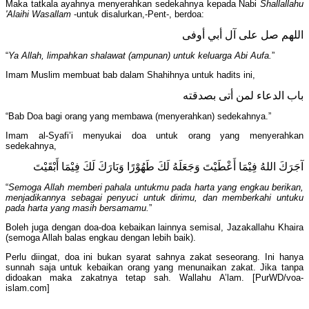
Maka tatkala ayahnya menyerahkan sedekahnya kepada Nabi
Shallallahu
'Alaihi Wasallam
-untuk disalurkan,-Pent-, berdoa:
اللهم صل على آل أبي أوفى
“
Ya Allah, limpahkan shalawat (ampunan) untuk keluarga Abi Aufa.
”
Imam Muslim membuat bab dalam Shahihnya untuk hadits ini,
باب الدعاء لمن أتى بصدقته
“Bab Doa bagi orang yang membawa (menyerahkan) sedekahnya.”
Imam al-Syafi’i menyukai doa untuk orang yang menyerahkan
sedekahnya,
آجَرَكَ اللهُ فِيْمَا أَعْطَيْتَ وَجَعَلَهُ لَكَ طَهُوْرًا وَبَارَكَ لَكَ فِيْمَا أَبْقَيْتَ
“
Semoga Allah memberi pahala untukmu pada harta yang engkau berikan,
menjadikannya sebagai penyuci untuk dirimu, dan memberkahi untuku
pada harta yang masih bersamamu.
”
Boleh juga dengan doa-doa kebaikan lainnya semisal, Jazakallahu Khaira
(semoga Allah balas engkau dengan lebih baik).
Perlu diingat, doa ini bukan syarat sahnya zakat seseorang. Ini hanya
sunnah saja untuk kebaikan orang yang menunaikan zakat. Jika tanpa
didoakan maka zakatnya tetap sah. Wallahu A’lam. [PurWD/voa-
islam.com]