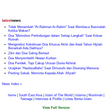
latest
news
Tidak Menambah ''Ar-Rahman Ar-Rahim'' Saat Membaca Basmalah
Ketika Makan?
Doa ''Memohon Perlindungan dalam Setiap Langkah'' Saat Keluar
Rumah
Mengoreksi Kekeliruan Doa Khusus Akhir dan Awal Tahun Hijriah:
Benarkah Ada Dalilnya?
Zikir dan Doa Saling Bertaut
Doa Menyembelih Hewan Kurban
Doa Pendek, Tapi Cakup Urusan Dunia Akhirat
Ucapkan “Hasbiyalllahu” Saat Dimusuhi dan Diserang Manusia
Penting Sekali, Meminta Kepada Allah ‘Afiyah!
News Index »
home
|
South East Asia
|
Islam of The World
|
Islamia
|
Muslimah
|
Teenage
|
Interview & Profile
|
Lintas Berita Islam
View Full Version