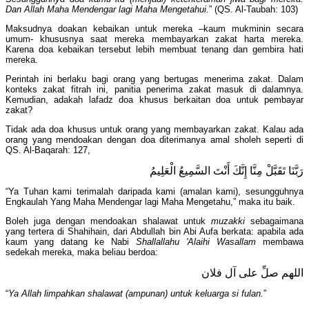
Dan Allah Maha Mendengar lagi Maha Mengetahui.
” (QS. Al-Taubah: 103)
Maksudnya doakan kebaikan untuk mereka –kaum mukminin secara
umum- khususnya saat mereka membayarkan zakat harta mereka.
Karena doa kebaikan tersebut lebih membuat tenang dan gembira hati
mereka.
Perintah ini berlaku bagi orang yang bertugas menerima zakat. Dalam
konteks zakat fitrah ini, panitia penerima zakat masuk di dalamnya.
Kemudian, adakah lafadz doa khusus berkaitan doa untuk pembayar
zakat?
Tidak ada doa khusus untuk orang yang membayarkan zakat. Kalau ada
orang yang mendoakan dengan doa diterimanya amal sholeh seperti di
QS. Al-Baqarah: 127,
رَبَّنَا تَقَبَّلْ مِنَّا إِنَّكَ أَنْتَ السَّمِيعُ الْعَلِيمُ
“Ya Tuhan kami terimalah daripada kami (amalan kami), sesungguhnya
Engkaulah Yang Maha Mendengar lagi Maha Mengetahu,” maka itu baik.
Boleh juga dengan mendoakan shalawat untuk
muzakki
sebagaimana
yang tertera di Shahihain, dari Abdullah bin Abi Aufa berkata: apabila ada
kaum yang datang ke Nabi
Shallallahu 'Alaihi Wasallam
membawa
sedekah mereka, maka beliau berdoa:
اللهم صلِّ على آل فلان
“
Ya Allah limpahkan shalawat (ampunan) untuk keluarga si fulan.
”