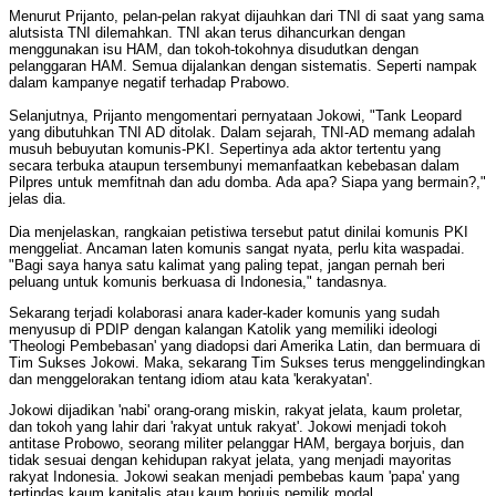
Menurut Prijanto, pelan-pelan rakyat dijauhkan dari TNI di saat yang sama
alutsista TNI dilemahkan. TNI akan terus dihancurkan dengan
menggunakan isu HAM, dan tokoh-tokohnya disudutkan dengan
pelanggaran HAM. Semua dijalankan dengan sistematis. Seperti nampak
dalam kampanye negatif terhadap Prabowo.
Selanjutnya, Prijanto mengomentari pernyataan Jokowi, "Tank Leopard
yang dibutuhkan TNI AD ditolak. Dalam sejarah, TNI-AD memang adalah
musuh bebuyutan komunis-PKI. Sepertinya ada aktor tertentu yang
secara terbuka ataupun tersembunyi memanfaatkan kebebasan dalam
Pilpres untuk memfitnah dan adu domba. Ada apa? Siapa yang bermain?,"
jelas dia.
Dia menjelaskan, rangkaian petistiwa tersebut patut dinilai komunis PKI
menggeliat. Ancaman laten komunis sangat nyata, perlu kita waspadai.
"Bagi saya hanya satu kalimat yang paling tepat, jangan pernah beri
peluang untuk komunis berkuasa di Indonesia," tandasnya.
Sekarang terjadi kolaborasi anara kader-kader komunis yang sudah
menyusup di PDIP dengan kalangan Katolik yang memiliki ideologi
'Theologi Pembebasan' yang diadopsi dari Amerika Latin, dan bermuara di
Tim Sukses Jokowi. Maka, sekarang Tim Sukses terus menggelindingkan
dan menggelorakan tentang idiom atau kata 'kerakyatan'.
Jokowi dijadikan 'nabi' orang-orang miskin, rakyat jelata, kaum proletar,
dan tokoh yang lahir dari 'rakyat untuk rakyat'. Jokowi menjadi tokoh
antitase Probowo, seorang militer pelanggar HAM, bergaya borjuis, dan
tidak sesuai dengan kehidupan rakyat jelata, yang menjadi mayoritas
rakyat Indonesia. Jokowi seakan menjadi pembebas kaum 'papa' yang
tertindas kaum kapitalis atau kaum borjuis pemilik modal.