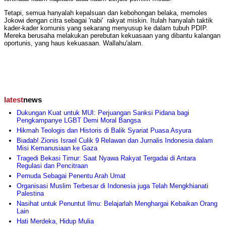
Tetapi, semua hanyalah kepalsuan dan kebohongan belaka, memoles
Jokowi dengan citra sebagai 'nabi' rakyat miskin. Itulah hanyalah taktik
kader-kader komunis yang sekarang menyusup ke dalam tubuh PDIP.
Mereka berusaha melakukan perebutan kekuasaan yang dibantu kalangan
oportunis, yang haus kekuasaan. Wallahu'alam.
latest
news
Dukungan Kuat untuk MUI: Perjuangan Sanksi Pidana bagi
Pengkampanye LGBT Demi Moral Bangsa
Hikmah Teologis dan Historis di Balik Syariat Puasa Asyura
Biadab! Zionis Israel Culik 9 Relawan dan Jurnalis Indonesia dalam
Misi Kemanusiaan ke Gaza
Tragedi Bekasi Timur: Saat Nyawa Rakyat Tergadai di Antara
Regulasi dan Pencitraan
Pemuda Sebagai Penentu Arah Umat
Organisasi Muslim Terbesar di Indonesia juga Telah Mengkhianati
Palestina
Nasihat untuk Penuntut Ilmu: Belajarlah Menghargai Kebaikan Orang
Lain
Hati Merdeka, Hidup Mulia