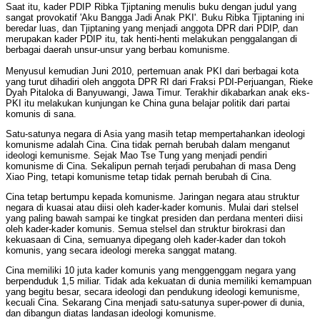
Saat itu, kader PDIP Ribka Tjiptaning menulis buku dengan judul yang
sangat provokatif 'Aku Bangga Jadi Anak PKI'. Buku Ribka Tjiptaning ini
beredar luas, dan Tjiptaning yang menjadi anggota DPR dari PDIP, dan
merupakan kader PDIP itu, tak henti-henti melakukan penggalangan di
berbagai daerah unsur-unsur yang berbau komunisme.
Menyusul kemudian Juni 2010, pertemuan anak PKI dari berbagai kota
yang turut dihadiri oleh anggota DPR RI dari Fraksi PDI-Perjuangan, Rieke
Dyah Pitaloka di Banyuwangi, Jawa Timur. Terakhir dikabarkan anak eks-
PKI itu melakukan kunjungan ke China guna belajar politik dari partai
komunis di sana.
Satu-satunya negara di Asia yang masih tetap mempertahankan ideologi
komunisme adalah Cina. Cina tidak pernah berubah dalam menganut
ideologi kemunisme. Sejak Mao Tse Tung yang menjadi pendiri
komunisme di Cina. Sekalipun pernah terjadi perubahan di masa Deng
Xiao Ping, tetapi komunisme tetap tidak pernah berubah di Cina.
Cina tetap bertumpu kepada komunisme. Jaringan negara atau struktur
negara di kuasai atau diisi oleh kader-kader komunis. Mulai dari stelsel
yang paling bawah sampai ke tingkat presiden dan perdana menteri diisi
oleh kader-kader komunis. Semua stelsel dan struktur birokrasi dan
kekuasaan di Cina, semuanya dipegang oleh kader-kader dan tokoh
komunis, yang secara ideologi mereka sanggat matang.
Cina memiliki 10 juta kader komunis yang menggenggam negara yang
berpenduduk 1,5 miliar. Tidak ada kekuatan di dunia memiliki kemampuan
yang begitu besar, secara ideologi dan pendukung ideologi kemunisme,
kecuali Cina. Sekarang Cina menjadi satu-satunya super-power di dunia,
dan dibangun diatas landasan ideologi komunisme.