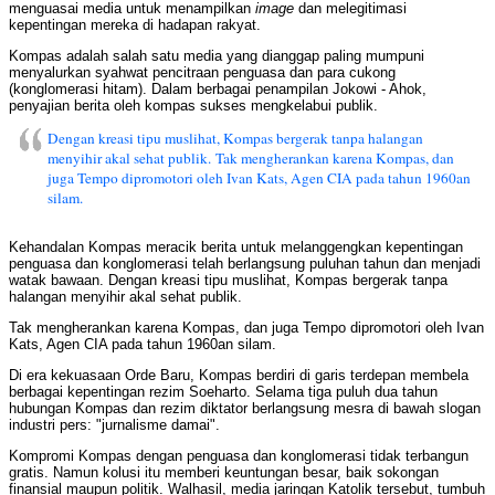
menguasai media untuk menampilkan
image
dan melegitimasi
kepentingan mereka di hadapan rakyat.
Kompas adalah salah satu media yang dianggap paling mumpuni
menyalurkan syahwat pencitraan penguasa dan para cukong
(konglomerasi hitam). Dalam berbagai penampilan Jokowi - Ahok,
penyajian berita oleh kompas sukses mengkelabui publik.
Dengan kreasi tipu muslihat, Kompas bergerak tanpa halangan
menyihir akal sehat publik.
Tak mengherankan karena Kompas, dan
juga Tempo dipromotori oleh Ivan Kats, Agen CIA pada tahun 1960an
silam.
Kehandalan Kompas meracik berita untuk melanggengkan kepentingan
penguasa dan konglomerasi telah berlangsung puluhan tahun dan menjadi
watak bawaan. Dengan kreasi tipu muslihat, Kompas bergerak tanpa
halangan menyihir akal sehat publik.
Tak mengherankan karena Kompas, dan juga Tempo dipromotori oleh Ivan
Kats, Agen CIA pada tahun 1960an silam.
Di era kekuasaan Orde Baru, Kompas berdiri di garis terdepan membela
berbagai kepentingan rezim Soeharto. Selama tiga puluh dua tahun
hubungan Kompas dan rezim diktator berlangsung mesra di bawah slogan
industri pers: "jurnalisme damai".
Kompromi Kompas dengan penguasa dan konglomerasi tidak terbangun
gratis. Namun kolusi itu memberi keuntungan besar, baik sokongan
finansial maupun politik. Walhasil, media jaringan Katolik tersebut, tumbuh