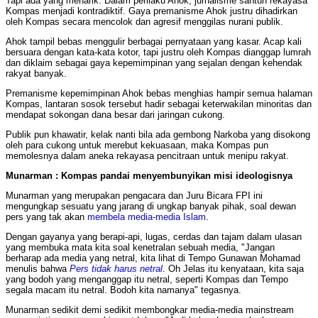
Tapi ada yang menarik. Dalam perilaku Ahok, jurnalisme santun rekayasa
Kompas menjadi kontradiktif. Gaya premanisme Ahok justru dihadirkan
oleh Kompas secara mencolok dan agresif menggilas nurani publik.
Ahok tampil bebas menggulir berbagai pernyataan yang kasar. Acap kali
bersuara dengan kata-kata kotor, tapi justru oleh Kompas dianggap lumrah
dan diklaim sebagai gaya kepemimpinan yang sejalan dengan kehendak
rakyat banyak.
Premanisme kepemimpinan Ahok bebas menghias hampir semua halaman
Kompas, lantaran sosok tersebut hadir sebagai keterwakilan minoritas dan
mendapat sokongan dana besar dari jaringan cukong.
Publik pun khawatir, kelak nanti bila ada gembong Narkoba yang disokong
oleh para cukong untuk merebut kekuasaan, maka Kompas pun
memolesnya dalam aneka rekayasa pencitraan untuk menipu rakyat.
Munarman : Kompas pandai menyembunyikan misi ideologisnya
Munarman yang merupakan pengacara dan Juru Bicara FPI ini
mengungkap sesuatu yang jarang di ungkap banyak pihak, soal dewan
pers yang tak akan
membela media-media Islam
.
Dengan gayanya yang berapi-api, lugas, cerdas dan tajam dalam ulasan
yang membuka mata kita soal kenetralan sebuah media, "Jangan
berharap ada media yang netral, kita lihat di Tempo Gunawan Mohamad
menulis bahwa
Pers tidak harus netral
. Oh Jelas itu kenyataan, kita saja
yang bodoh yang menganggap itu netral, seperti Kompas dan Tempo
segala macam itu netral. Bodoh kita namanya" tegasnya.
Munarman sedikit demi sedikit membongkar media-media mainstream