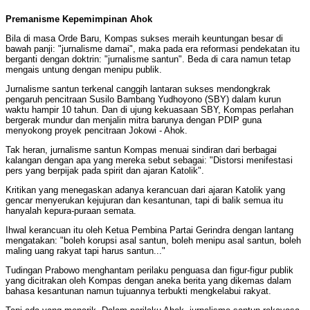
Premanisme Kepemimpinan Ahok
Bila di masa Orde Baru, Kompas sukses meraih keuntungan besar di
bawah panji: "jurnalisme damai", maka pada era reformasi pendekatan itu
berganti dengan doktrin: "jurnalisme santun". Beda di cara namun tetap
mengais untung dengan menipu publik.
Jurnalisme santun terkenal canggih lantaran sukses mendongkrak
pengaruh pencitraan Susilo Bambang Yudhoyono (SBY) dalam kurun
waktu hampir 10 tahun. Dan di ujung kekuasaan SBY, Kompas perlahan
bergerak mundur dan menjalin mitra barunya dengan PDIP guna
menyokong proyek pencitraan Jokowi - Ahok.
Tak heran, jurnalisme santun Kompas menuai sindiran dari berbagai
kalangan dengan apa yang mereka sebut sebagai: "Distorsi menifestasi
pers yang berpijak pada spirit dan ajaran Katolik".
Kritikan yang menegaskan adanya kerancuan dari ajaran Katolik yang
gencar menyerukan kejujuran dan kesantunan, tapi di balik semua itu
hanyalah kepura-puraan semata.
Ihwal kerancuan itu oleh Ketua Pembina Partai Gerindra dengan lantang
mengatakan: "boleh korupsi asal santun, boleh menipu asal santun, boleh
maling uang rakyat tapi harus santun..."
Tudingan Prabowo menghantam perilaku penguasa dan figur-figur publik
yang dicitrakan oleh Kompas dengan aneka berita yang dikemas dalam
bahasa kesantunan namun tujuannya terbukti mengkelabui rakyat.