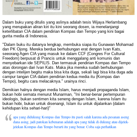
Dalam buku yang ditulis yang aslinya adalah tesis Wijaya Herlambang
yang merupakan aliran kiri itu kini seorang dosen, ia menelanjangi
keterlibatan CIA dalam pendirian Kompas dan Tempo yang kini bagai
gurita media di Indonesia.
"Dalam buku itu datanya lengkap, membuka siapa itu Gunawan Mohamad
dan PK Ojong. Mereka berdua berhubungan erat dengan Ivan Kats,
seeorang Agen CIA yang masuk ke dalam CCF (Congres For Cultural
Freedom) berpusat di Prancis untuk menggalang anti komunis dan
menyebarkan ide SEPILIS. Dan termasuk pendirian Kompas dan Tempo
atas dorongan dari Ivan Kats. Maka jika mereka sudah berhubungan
dengan intelijen begitu maka bisa kita duga, sekali lagi bisa kita duga ada
campur tangan CIA dalam pendirian kedua media itu (Kompas dan
Tempo), begitu cara melacaknya." urainya rinci.
Demikian halnya dengan media Islam, harus menjadi propaganda Islam,
bukan hobi semata menurut Munarman, "Ini benar-benar pertempuran
ideologis, bukan sentimen kita seneng dengan Islam, karena Islam itu
bukan hobi, bukan untuk disenangi, Islam itu untuk dijalankan (dalam
kehidupan kita sehari-hari)"
apa yang didukung Kompas dan Tempo itu pasti salah karena ada pesanan aseng
dana asing, jadi patokan kebenaran adalah apa yang tidak di dukung atau dijelek-
jelekan Kompas dan Tempo berarti itu yang benar. Coba saja perhatikan