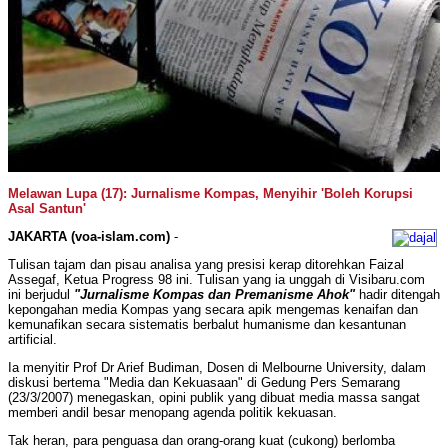
Melawan Lupa (17): Jurnalisme Kompas, Menyihir 'Boleh Korupsi
Asal Santun'
JAKARTA (voa-islam.com)
-
Tulisan tajam dan pisau analisa yang presisi kerap ditorehkan Faizal
Assegaf, Ketua Progress 98 ini. Tulisan yang ia unggah di Visibaru.com
ini berjudul
"Jurnalisme Kompas dan Premanisme Ahok"
hadir ditengah
kepongahan media Kompas yang secara apik mengemas kenaifan dan
kemunafikan secara sistematis berbalut humanisme dan kesantunan
artificial.
Ia menyitir Prof Dr Arief Budiman, Dosen di Melbourne University, dalam
diskusi bertema "Media dan Kekuasaan" di Gedung Pers Semarang
(23/3/2007) menegaskan, opini publik yang dibuat media massa sangat
memberi andil besar menopang agenda politik kekuasan.
Tak heran, para penguasa dan orang-orang kuat (cukong) berlomba