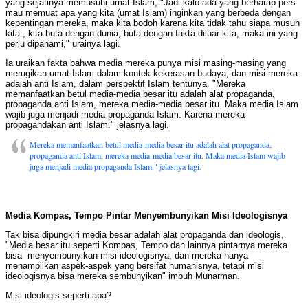
yang sejatinya memusuhi umat Islam, "Jadi kalo ada yang berharap pers
mau memuat apa yang kita (umat Islam) inginkan yang berbeda dengan
kepentingan mereka, maka kita bodoh karena kita tidak tahu siapa musuh
kita , kita buta dengan dunia, buta dengan fakta diluar kita, maka ini yang
perlu dipahami," urainya lagi.
Ia uraikan fakta bahwa media mereka punya misi masing-masing yang
merugikan umat Islam dalam kontek kekerasan budaya, dan misi mereka
adalah anti Islam, dalam perspektif Islam tentunya. "Mereka
memanfaatkan betul media-media besar itu adalah alat propaganda,
propaganda anti Islam, mereka media-media besar itu. Maka media Islam
wajib juga menjadi media propaganda Islam. Karena mereka
propagandakan anti Islam." jelasnya lagi.
Mereka memanfaatkan betul media-media besar itu adalah alat propaganda,
propaganda anti Islam, mereka media-media besar itu. Maka media Islam wajib
juga menjadi media propaganda Islam." jelasnya lagi.
Media Kompas, Tempo Pintar Menyembunyikan Misi Ideologisnya
Tak bisa dipungkiri media besar adalah alat propaganda dan ideologis,
"Media besar itu seperti Kompas, Tempo dan lainnya pintarnya mereka
bisa menyembunyikan misi ideologisnya, dan mereka hanya
menampilkan aspek-aspek yang bersifat humanisnya, tetapi misi
ideologisnya bisa mereka sembunyikan" imbuh Munarman.
Misi ideologis seperti apa?