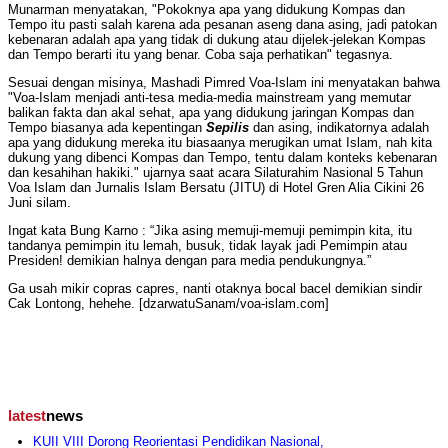
Munarman menyatakan, "Pokoknya apa yang didukung Kompas dan
Tempo itu pasti salah karena ada pesanan aseng dana asing, jadi patokan
kebenaran adalah apa yang tidak di dukung atau dijelek-jelekan Kompas
dan Tempo berarti itu yang benar. Coba saja perhatikan" tegasnya.
Sesuai dengan misinya, Mashadi Pimred Voa-Islam ini menyatakan bahwa
"Voa-Islam menjadi anti-tesa media-media mainstream yang memutar
balikan fakta dan akal sehat, apa yang didukung jaringan Kompas dan
Tempo biasanya ada kepentingan
Sepilis
dan asing, indikatornya adalah
apa yang didukung mereka itu biasaanya merugikan umat Islam, nah kita
dukung yang dibenci Kompas dan Tempo, tentu dalam konteks kebenaran
dan kesahihan hakiki." ujarnya saat acara Silaturahim Nasional 5 Tahun
Voa Islam dan Jurnalis Islam Bersatu (JITU) di Hotel Gren Alia Cikini 26
Juni silam.
Ingat kata Bung Karno : “Jika asing memuji-memuji pemimpin kita, itu
tandanya pemimpin itu lemah, busuk, tidak layak jadi Pemimpin atau
Presiden! demikian halnya dengan para media pendukungnya.”
Ga usah mikir copras capres, nanti otaknya bocal bacel demikian sindir
Cak Lontong, hehehe.
[dzarwatuSanam/voa-islam.com]
latest
news
KUII VIII Dorong Reorientasi Pendidikan Nasional,