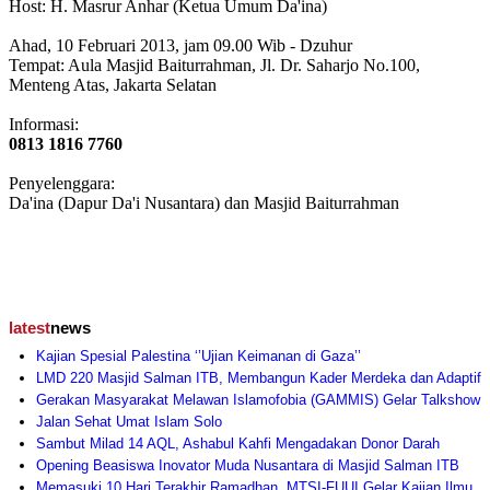
Host: H. Masrur Anhar (Ketua Umum Da'ina)
Ahad, 10 Februari 2013, jam 09.00 Wib - Dzuhur
Tempat: Aula Masjid Baiturrahman, Jl. Dr. Saharjo No.100,
Menteng Atas, Jakarta Selatan
Informasi:
0813 1816 7760
Penyelenggara:
Da'ina (Dapur Da'i Nusantara) dan Masjid Baiturrahman
latest
news
Kajian Spesial Palestina ‘’Ujian Keimanan di Gaza’’
LMD 220 Masjid Salman ITB, Membangun Kader Merdeka dan Adaptif
Gerakan Masyarakat Melawan Islamofobia (GAMMIS) Gelar Talkshow
Jalan Sehat Umat Islam Solo
Sambut Milad 14 AQL, Ashabul Kahfi Mengadakan Donor Darah
Opening Beasiswa Inovator Muda Nusantara di Masjid Salman ITB
Memasuki 10 Hari Terakhir Ramadhan, MTSI-FUUI Gelar Kajian Ilmu