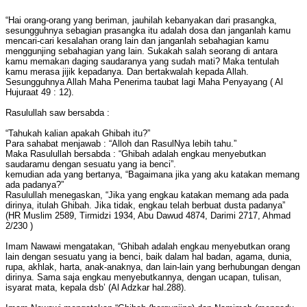
“Hai orang-orang yang beriman, jauhilah kebanyakan dari prasangka,
sesungguhnya sebagian prasangka itu adalah dosa dan janganlah kamu
mencari-cari kesalahan orang lain dan janganlah sebahagian kamu
menggunjing sebahagian yang lain. Sukakah salah seorang di antara
kamu memakan daging saudaranya yang sudah mati? Maka tentulah
kamu merasa jijik kepadanya. Dan bertakwalah kepada Allah.
Sesungguhnya Allah Maha Penerima taubat lagi Maha Penyayang ( Al
Hujuraat 49 : 12).
Rasulullah saw bersabda :
“Tahukah kalian apakah Ghibah itu?”
Para sahabat menjawab : “Alloh dan RasulNya lebih tahu.”
Maka Rasulullah bersabda : “Ghibah adalah engkau menyebutkan
saudaramu dengan sesuatu yang ia benci”.
kemudian ada yang bertanya, “Bagaimana jika yang aku katakan memang
ada padanya?”
Rasulullah menegaskan, “Jika yang engkau katakan memang ada pada
dirinya, itulah Ghibah. Jika tidak, engkau telah berbuat dusta padanya”
(HR Muslim 2589, Tirmidzi 1934, Abu Dawud 4874, Darimi 2717, Ahmad
2/230 )
Imam Nawawi mengatakan, “Ghibah adalah engkau menyebutkan orang
lain dengan sesuatu yang ia benci, baik dalam hal badan, agama, dunia,
rupa, akhlak, harta, anak-anaknya, dan lain-lain yang berhubungan dengan
dirinya. Sama saja engkau menyebutkannya, dengan ucapan, tulisan,
isyarat mata, kepala dsb’ (Al Adzkar hal.288).