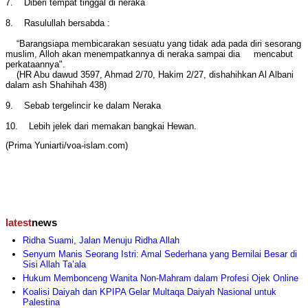
7. Diberi tempat tinggal di neraka
8. Rasulullah bersabda :
“Barangsiapa membicarakan sesuatu yang tidak ada pada diri sesorang
muslim, Alloh akan menempatkannya di neraka sampai dia mencabut
perkataannya".
(HR Abu dawud 3597, Ahmad 2/70, Hakim 2/27, dishahihkan Al Albani
dalam ash Shahihah 438)
9. Sebab tergelincir ke dalam Neraka
10. Lebih jelek dari memakan bangkai Hewan.
(Prima Yuniarti/voa-islam.com)
latest
news
Ridha Suami, Jalan Menuju Ridha Allah
Senyum Manis Seorang Istri: Amal Sederhana yang Bernilai Besar di
Sisi Allah Ta’ala
Hukum Membonceng Wanita Non-Mahram dalam Profesi Ojek Online
Koalisi Daiyah dan KPIPA Gelar Multaqa Daiyah Nasional untuk
Palestina