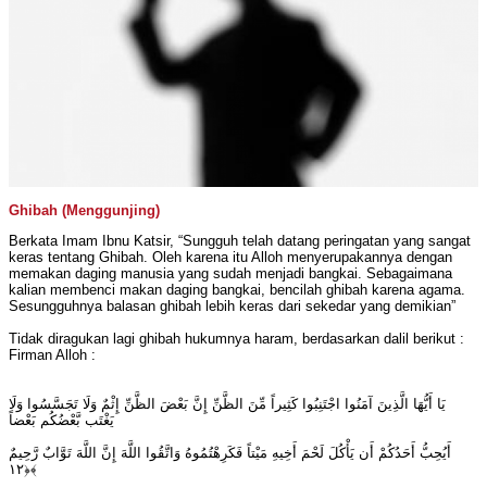
Ghibah (Menggunjing)
Berkata Imam Ibnu Katsir, “Sungguh telah datang peringatan yang sangat
keras tentang Ghibah. Oleh karena itu Alloh menyerupakannya dengan
memakan daging manusia yang sudah menjadi bangkai. Sebagaimana
kalian membenci makan daging bangkai, bencilah ghibah karena agama.
Sesungguhnya balasan ghibah lebih keras dari sekedar yang demikian”
Tidak diragukan lagi ghibah hukumnya haram, berdasarkan dalil berikut :
Firman Alloh :
يَا أَيُّهَا الَّذِينَ آمَنُوا اجْتَنِبُوا كَثِيراً مِّنَ الظَّنِّ إِنَّ بَعْضَ الظَّنِّ إِثْمٌ وَلَا تَجَسَّسُوا وَلَا
يَغْتَب بَّعْضُكُم بَعْضاً
أَيُحِبُّ أَحَدُكُمْ أَن يَأْكُلَ لَحْمَ أَخِيهِ مَيْتاً فَكَرِهْتُمُوهُ وَاتَّقُوا اللَّهَ إِنَّ اللَّهَ تَوَّابٌ رَّحِيمٌ
﴿١٢﴾