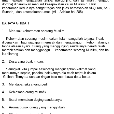
Imam Nawawi mengatakan “Ghibah (bergunjing) dan Namimah (mengadu
domba) diharamkan menurut kesepakatan kaum Muslimin. Dalil
keharaman kedua nya sangat tegas dan jelas berdasarkan Al-Quran, As -
Sunnah, dan kesepakatan umat. (Al – Adzkar hal 288)
BAHAYA GHIBAH
1. Merusak kehormatan seorang Muslim.
Kehormatan seorang muslim dalam Islam sangatlah terjaga. Tidak
dibenarkan bagi siapapun merusak dan mengganggu kehormatannya
tanpa alasan syar’i. Orang yang menggunjing saudaranya berarti telah
membicarakan dan mengganggu kehormatan seorang Muslim, dan hal
itu dilarang.
2. Dosa yang tidak ringan.
Seringkali kita jumpai seseorang mengucapkan kalimat yang
menurutnya sepele, padahal hakikatnya dia telah terjatuh dalam
Ghibah. Ternyata ucapan ringan bisa membawa dosa besar.
3. Mendapat siksa yang pedih
4. Kebiasaan orang Munafik
5. Ibarat memakan daging saudaranya
6. Aroma busuk orang yang mengghibah