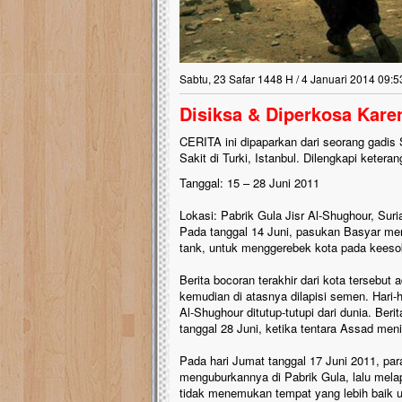
Sabtu, 23 Safar 1448 H / 4 Januari 2014 09:5
Disiksa & Diperkosa Kar
CERITA ini dipaparkan dari seorang gadi
Sakit di Turki, Istanbul. Dilengkapi keter
Tang
gal: 15 – 28 Juni 2011
Lokasi: Pabrik Gula Jisr Al-Shughour, Suri
Pada tanggal 14 Juni, pasukan Basyar men
tank, untuk menggerebek kota pada keesoka
Berita bocoran terakhir dari kota tersebut
kemudian di atasnya dilapisi semen. Hari-ha
Al-Shughour ditutup-tutupi dari dunia. Beri
tanggal 28 Juni, ketika tentara Assad men
Pada hari Jumat tanggal 17 Juni 2011, p
menguburkannya di Pabrik Gula, lalu melap
tidak menemukan tempat yang lebih baik un