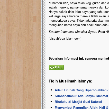
“Alhamdulillah, saya telah keguguran dan d
wajah mereka, nama-nama mereka dan ko
Hanya kakak (laki-laki) saya yang tahu c
keluarga saya karena mereka tidak akan l
memperkosa saya. Tidak ada pria akan m
mengubah nama saya dan tidak akan ada 
Sumber Indonesia Menolak Syiah, Farid 
[aisyah/voa-islam.com]
Sebarkan informasi ini, semoga menjadi
Fiqih Muslimah lainnya:
Ada 6 Ghibah Yang Diperbolehkan? 
Subhanallahu! Ada Banyak Manfaat
Rinduku di Masjid Suci Nabawi
Menyambut Panggilan Allah: Haji 