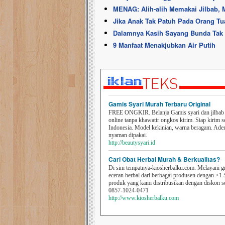
MENAG: Alih-alih Memakai Jilbab, 
Jika Anak Tak Patuh Pada Orang T
Dalamnya Kasih Sayang Bunda Tak C
9 Manfaat Menakjubkan Air Putih
Gamis Syari Murah Terbaru Original
FREE ONGKIR. Belanja Gamis syari dan jilbab t
online tanpa khawatir ongkos kirim. Siap kirim s
Indonesia. Model kekinian, warna beragam. Ad
nyaman dipakai.
http://beautysyari.id
Cari Obat Herbal Murah & Berkualitas?
Di sini tempatnya-kiosherbalku.com. Melayani g
eceran herbal dari berbagai produsen dengan >1.
produk yang kami distribusikan dengan diskon 
0857-1024-0471
http://www.kiosherbalku.com