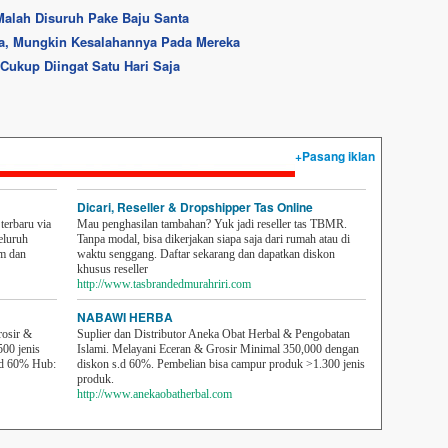
Malah Disuruh Pake Baju Santa
ua, Mungkin Kesalahannya Pada Mereka
ukup Diingat Satu Hari Saja
+Pasang iklan
Dicari, Reseller & Dropshipper Tas Online
erbaru via
Mau penghasilan tambahan? Yuk jadi reseller tas TBMR.
eluruh
Tanpa modal, bisa dikerjakan siapa saja dari rumah atau di
em dan
waktu senggang. Daftar sekarang dan dapatkan diskon
khusus reseller
http://www.tasbrandedmurahriri.com
NABAWI HERBA
rosir &
Suplier dan Distributor Aneka Obat Herbal & Pengobatan
500 jenis
Islami. Melayani Eceran & Grosir Minimal 350,000 dengan
sd 60% Hub:
diskon s.d 60%. Pembelian bisa campur produk >1.300 jenis
produk.
http://www.anekaobatherbal.com