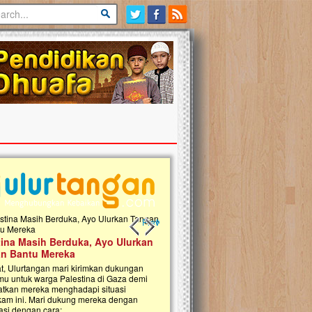
Previous slide
Next slide
tina Masih Berduka, Ayo Ulurkan
Open Donasi Wakaf Pembangu
n Bantu Mereka
Rumah Qur'an & TK Islam Terp
t, Ulurtangan mari kirimkan dukungan
Najjah di Jonggol
mu untuk warga Palestina di Gaza demi
tkan mereka menghadapi situasi
Saat ini, Ulurtangan bersama Yayasan 
am ini. Mari dukung mereka dengan
Najjahtul Islam Jonggol sedang merintis
si dengan cara:...
pembangunan Rumah Qur’an dan Tama