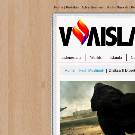
|
|
|
|
Home
Redaksi
Advertisement
Kirim Naskah
Pe
Indonesiana
Worlds
Islamia
Co
Home
|
Fiqih Muslimah
| Disiksa & Dipe
Bantu Naura, Balit
Tumor Pembuluh D
Hidup Naura Salsabila 
rintangan yang sangat b
berusia sepuluh bulan, b
menghadapi penyakit yan
pembuluh darah berukur