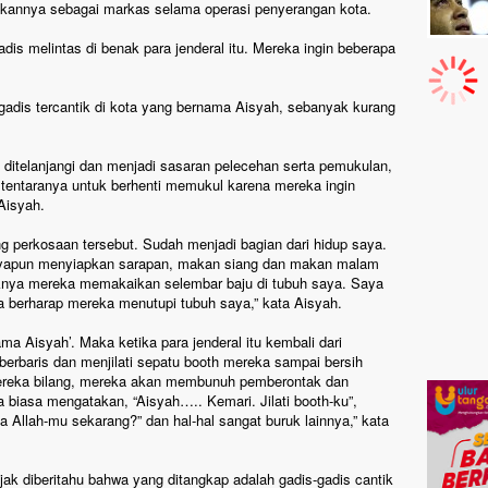
annya sebagai markas selama operasi penyerangan kota.
dis melintas di benak para jenderal itu. Mereka ingin beberapa
dis tercantik di kota yang bernama Aisyah, sebanyak kurang
 ditelanjangi dan menjadi sasaran pelecehan serta pemukulan,
 tentaranya untuk berhenti memukul karena mereka ingin
Aisyah.
ng perkosaan tersebut. Sudah menjadi bagian dari hidup saya.
ayapun menyiapkan sarapan, makan siang dan makan malam
aknya mereka memakaikan selembar baju di tubuh saya. Saya
a berharap mereka menutupi tubuh saya,” kata Aisyah.
ma Aisyah’. Maka ketika para jenderal itu kembali dari
rbaris dan menjilati sepatu booth mereka sampai bersih
Mereka bilang, mereka akan membunuh pemberontak dan
 biasa mengatakan, “Aisyah….. Kemari. Jilati booth-ku”,
 Allah-mu sekarang?” dan hal-hal sangat buruk lainnya,” kata
jak diberitahu bahwa yang ditangkap adalah gadis-gadis cantik