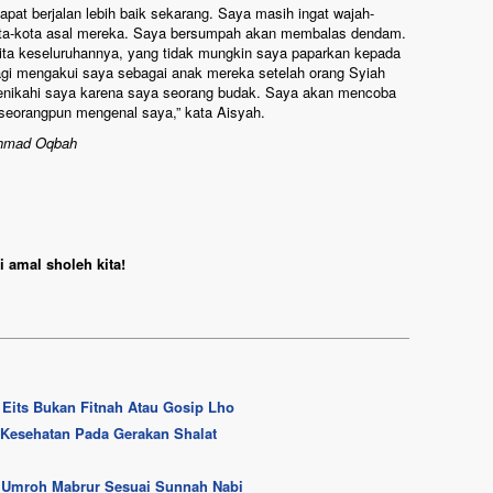
apat berjalan lebih baik sekarang. Saya masih ingat wajah-
ta-kota asal mereka. Saya bersumpah akan membalas dendam.
erita keseluruhannya, yang tidak mungkin saya paparkan kepada
agi mengakui saya sebagai anak mereka setelah orang Syiah
enikahi saya karena saya seorang budak. Saya akan mencoba
seorangpun mengenal saya,” kata Aisyah.
Ahmad Oqbah
 amal sholeh kita!
Eits Bukan Fitnah Atau Gosip Lho
 Kesehatan Pada Gerakan Shalat
& Umroh Mabrur Sesuai Sunnah Nabi