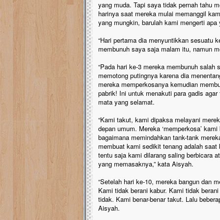
yang muda. Tapi saya tidak pernah tahu 
harinya saat mereka mulai memanggil kam
yang mungkin, barulah kami mengerti apa 
“Hari pertama dia menyuntikkan sesuatu k
membunuh saya saja malam itu, namun mer
“Pada hari ke-3 mereka membunuh salah s
memotong putingnya karena dia menentangn
mereka memperkosanya kemudian membunu
pabrik! Ini untuk menakuti para gadis agar
mata yang selamat.
“Kami takut, kami dipaksa melayani mere
depan umum. Mereka ‘memperkosa’ kami 
bagaimana memindahkan tank-tank mereka
membuat kami sedikit tenang adalah saat
tentu saja kami dilarang saling berbicara
yang memasaknya,” kata Aisyah.
“Setelah hari ke-10, mereka bangun dan men
Kami tidak berani kabur. Kami tidak berani
tidak. Kami benar-benar takut. Lalu beber
Aisyah.