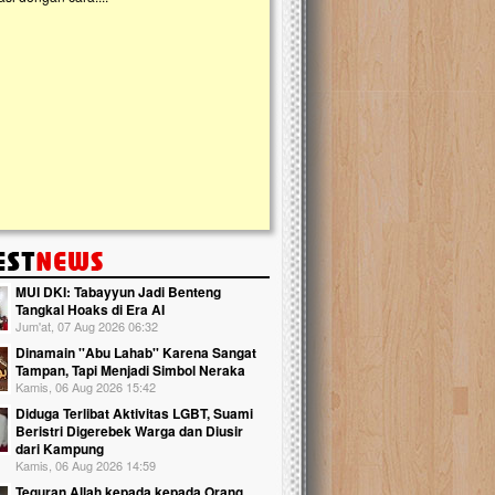
kanak Islam Terpadu (TKIT) An Najjah d
Gedung Majelis Taklim di Jonggol,...
MUI DKI: Tabayyun Jadi Benteng
Tangkal Hoaks di Era AI
Jum'at, 07 Aug 2026 06:32
Dinamain ''Abu Lahab'' Karena Sangat
Tampan, Tapi Menjadi Simbol Neraka
Kamis, 06 Aug 2026 15:42
Diduga Terlibat Aktivitas LGBT, Suami
Beristri Digerebek Warga dan Diusir
dari Kampung
Kamis, 06 Aug 2026 14:59
Teguran Allah kepada kepada Orang