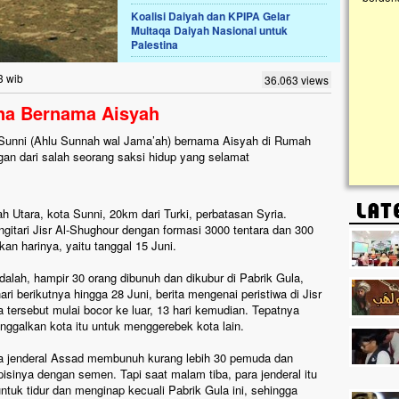
Koalisi Daiyah dan KPIPA Gelar
Multaqa Daiyah Nasional untuk
Lima Tahun Mangkrak, Masjid di
Palestina
Pelosok ini Mengenaskan. Ayo Bantu.!!
Nasib masjid di Kampung Cilumbu ini sungguh
3 wib
36.063 views
mengenaskan. Lima tahun mangkrak, kini nyaris
tak berbentuk masjid, dipenuhi rumput liar,
ena Bernama Aisyah
berlumut, dan menghitam terpapar panas dan
hujan....
s Sunni (Ahlu Sunnah wal Jama’ah) bernama Aisyah di Rumah
angan dari salah seorang saksi hidup yang selamat
ah Utara, kota Sunni, 20km dari Turki, perbatasan Syria.
gitari Jisr Al-Shughour dengan formasi 3000 tentara dan 300
n harinya, yaitu tanggal 15 Juni.
 adalah, hampir 30 orang dibunuh dan dikubur di Pabrik Gula,
ri berikutnya hingga 28 Juni, berita mengenai peristiwa di Jisr
ta tersebut mulai bocor ke luar, 13 hari kemudian. Tepatnya
inggalkan kota itu untuk menggerebek kota lain.
ara jenderal Assad membunuh kurang lebih 30 pemuda dan
isinya dengan semen. Tapi saat malam tiba, para jenderal itu
tuk tidur dan menginap kecuali Pabrik Gula ini, sehingga