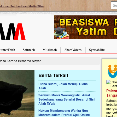
doman Pemberitaan Media Siber
unterFaith
Saintech
Muslimah
ShareVoices
SyariahBiz
rkosa Karena Bernama Aisyah
Berita Terkait
Ridha Suami, Jalan Menuju Ridha
Allah
a Hebat Sembuh Dari
Pales
arah
Tanga
Senyum Manis Seorang Istri: Amal
Sederhana yang Bernilai Besar di Sisi
dipenuhi dengan
Sahaba
Allah Ta’ala
erat. Meskipun baru
terbaik
ayi yang imut ini harus
mengua
Hukum Membonceng Wanita Non-
g dahsyat, yaitu tumor
mencek
Mahram dalam Profesi Ojek Online
an...
berdona