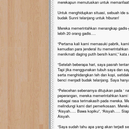
merekapun memutuskan untuk memanfaatk
Untuk menghidupkan situasi, sebuah ide sa
budak Sunni telanjang untuk hiburan!
Mereka memerintahkan menangkap gadis-ga
lebih 20 orang gadis….
“Pertama kali kami memasuki pabrik, kami
kemudian para jenderal itu memerintahkan
menikmati daging putih bersih kami,” kata 
“Setelah beberapa hari, saya pasrah tenta
Tapi jika menggunakan tubuh saya dan s
serta menghidangkan teh dan kopi, setid
benci menjadi budak telanjang. Saya hany
“Pelecehan sebenarnya ditujukan pada ‘ na
peperangan, mereka memerintahkan kami be
sebagai rasa terimakasih pada mereka. 
melindungi kami dari pemerkosaan. Mereka
“Aisyah….. Bawa kopiku”, “Aisyah….. Siapa
Aisyah.
“Saya sudah tahu apa yang akan terjadi se