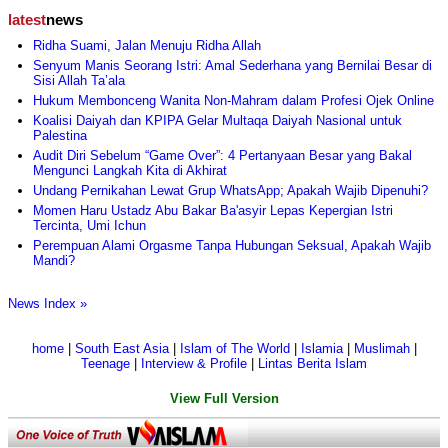
latest
news
Ridha Suami, Jalan Menuju Ridha Allah
Senyum Manis Seorang Istri: Amal Sederhana yang Bernilai Besar di
Sisi Allah Ta’ala
Hukum Membonceng Wanita Non-Mahram dalam Profesi Ojek Online
Koalisi Daiyah dan KPIPA Gelar Multaqa Daiyah Nasional untuk
Palestina
Audit Diri Sebelum “Game Over”: 4 Pertanyaan Besar yang Bakal
Mengunci Langkah Kita di Akhirat
Undang Pernikahan Lewat Grup WhatsApp; Apakah Wajib Dipenuhi?
Momen Haru Ustadz Abu Bakar Ba'asyir Lepas Kepergian Istri
Tercinta, Umi Ichun
Perempuan Alami Orgasme Tanpa Hubungan Seksual, Apakah Wajib
Mandi?
News Index »
home
|
South East Asia
|
Islam of The World
|
Islamia
|
Muslimah
|
Teenage
|
Interview & Profile
|
Lintas Berita Islam
View Full Version