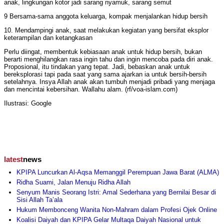
anak, lingkungan kotor jadi sarang nyamuk, sarang semut
9 Bersama-sama anggota keluarga, kompak menjalankan hidup bersih
10. Mendampingi anak, saat melakukan kegiatan yang bersifat eksplor
keterampilan dan ketangkasan
Perlu diingat, membentuk kebiasaan anak untuk hidup bersih, bukan
berarti menghilangkan rasa ingin tahu dan ingin mencoba pada diri anak.
Proposional, itu tindakan yang tepat. Jadi, bebaskan anak untuk
bereksplorasi tapi pada saat yang sama ajarkan ia untuk bersih-bersih
setelahnya. Insya Allah anak akan tumbuh menjadi pribadi yang menjaga
dan mencintai kebersihan. Wallahu alam. (rf/voa-islam.com)
Ilustrasi: Google
latest
news
KPIPA Luncurkan Al-Aqsa Memanggil Perempuan Jawa Barat (ALMA)
Ridha Suami, Jalan Menuju Ridha Allah
Senyum Manis Seorang Istri: Amal Sederhana yang Bernilai Besar di
Sisi Allah Ta’ala
Hukum Membonceng Wanita Non-Mahram dalam Profesi Ojek Online
Koalisi Daiyah dan KPIPA Gelar Multaqa Daiyah Nasional untuk