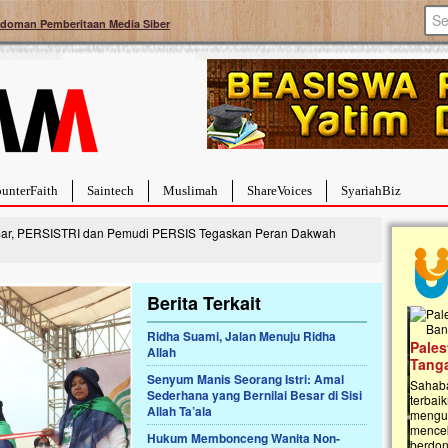
doman Pemberitaan Media Siber
unterFaith
Saintech
Muslimah
ShareVoices
SyariahBiz
ar, PERSISTRI dan Pemudi PERSIS Tegaskan Peran Dakwah
Berita Terkait
Ridha Suami, Jalan Menuju Ridha
a Hebat Sembuh Dari
Pales
Allah
arah
Tanga
Senyum Manis Seorang Istri: Amal
dipenuhi dengan
Sahaba
Sederhana yang Bernilai Besar di Sisi
erat. Meskipun baru
terbaik
Allah Ta’ala
ayi yang imut ini harus
mengua
g dahsyat, yaitu tumor
mencek
Hukum Membonceng Wanita Non-
an...
berdona