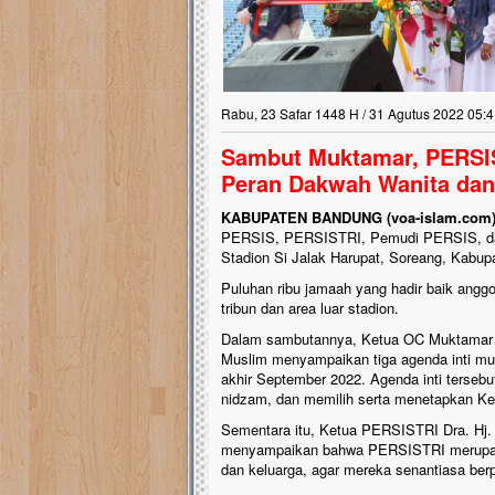
Rabu, 23 Safar 1448 H / 31 Agutus 2022 05:4
Sambut Muktamar, PERSI
Peran Dakwah Wanita dan
KABUPATEN BANDUNG (voa-islam.com
PERSIS, PERSISTRI, Pemudi PERSIS, dan
Stadion Si Jalak Harupat, Soreang, Kabup
Puluhan ribu jamaah yang hadir baik an
tribun dan area luar stadion.
Dalam sambutannya, Ketua OC Muktamar 
Muslim menyampaikan tiga agenda inti mu
akhir September 2022. Agenda inti terseb
nidzam, dan memilih serta menetapkan Ke
Sementara itu, Ketua PERSISTRI Dra. Hj. 
menyampaikan bahwa PERSISTRI merupaka
dan keluarga, agar mereka senantiasa be