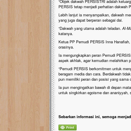
“Objek dakwah PERSISTRI adalah keluarga
PERSIS tetap menjadi perhatian dakwah 
Lebih lanjut ia menyampaikan, dakwah mer
yang juga dapat berperan sebagai dai.
“Dakwah yang utama adalah teladan.
Al-M
katanya.
Ketua PP Pemudi PERSIS Inna Hanafiah,
orasinya.
Ia mengungkapkan peran Pemudi PERSIS y
aspek akhlak, agar kemudian melahirkan 
“Pemudi PERSIS berkomitmen untuk menga
beragam media dan cara. Berdakwah tidak 
pun memiliki peran dan posisi yang sama
Ia pun mengingatkan bawah di depan mata 
untuk singkirkan egoisme dan ananiyyah, s
Sebarkan informasi ini, semoga menjadi