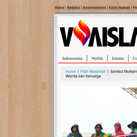
|
|
|
|
Home
Redaksi
Advertisement
Kirim Naskah
Pe
Indonesiana
Worlds
Islamia
Co
Home
|
Fiqih Muslimah
| Sambut Muktam
Wanita dan Keluarga
Bantu Naura, Balit
Tumor Pembuluh D
Hidup Naura Salsabila 
rintangan yang sangat b
berusia sepuluh bulan, b
menghadapi penyakit yan
pembuluh darah berukur