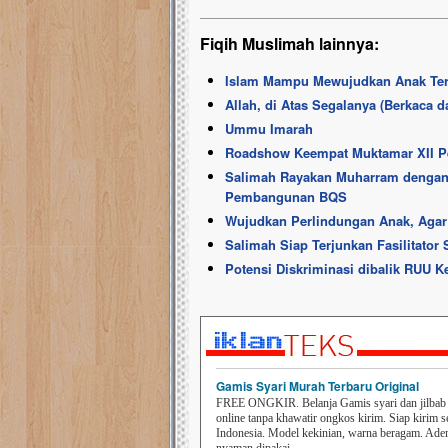
Fiqih Muslimah lainnya:
Islam Mampu Mewujudkan Anak Terl
Allah, di Atas Segalanya (Berkaca d
Ummu Imarah
Roadshow Keempat Muktamar XII P
Salimah Rayakan Muharram dengan 
Pembangunan BQS
Wujudkan Perlindungan Anak, Agar 
Salimah Siap Terjunkan Fasilitator
Potensi Diskriminasi dibalik RUU K
Gamis Syari Murah Terbaru Original
FREE ONGKIR. Belanja Gamis syari dan jilbab t
online tanpa khawatir ongkos kirim. Siap kirim s
Indonesia. Model kekinian, warna beragam. Ad