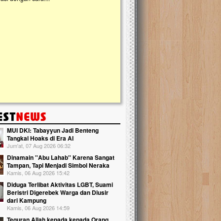
kanak Islam Terpadu (TKIT) An Najjah d
Gedung Majelis Taklim di Jonggol,...
MUI DKI: Tabayyun Jadi Benteng
Tangkal Hoaks di Era AI
Jum'at, 07 Aug 2026 06:32
Dinamain ''Abu Lahab'' Karena Sangat
Tampan, Tapi Menjadi Simbol Neraka
Kamis, 06 Aug 2026 15:42
Diduga Terlibat Aktivitas LGBT, Suami
Beristri Digerebek Warga dan Diusir
dari Kampung
Kamis, 06 Aug 2026 14:59
Teguran Allah kepada kepada Orang