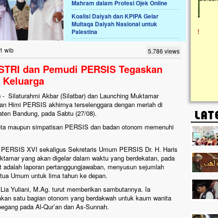
Mahram dalam Profesi Ojek Online
Koalisi Daiyah dan KPIPA Gelar
Lima Tahun Mangkrak, Masjid di
Multaqa Daiyah Nasional untuk
Pelosok ini Mengenaskan. Ayo Bantu.!!
Palestina
Nasib masjid di Kampung Cilumbu ini sungguh
mengenaskan. Lima tahun mangkrak, kini nyaris
1 wib
5.786 views
tak berbentuk masjid, dipenuhi rumput liar,
berlumut, dan menghitam terpapar panas dan
STRI dan Pemudi PERSIS Tegaskan
hujan....
 Keluarga
)
- Silaturahmi Akbar (Silatbar) dan Launching Muktamar
 Himi PERSIS akhirnya terselenggara dengan meriah di
aten Bandung, pada Sabtu (27/08).
ggota maupun simpatisan PERSIS dan badan otonom memenuhi
PERSIS XVI sekaligus Sekretaris Umum PERSIS Dr. H. Haris
ktamar yang akan digelar dalam waktu yang berdekatan, pada
ut adalah laporan pertanggungjawaban, menyusun sejumlah
tua Umum untuk lima tahun ke depan.
Lia Yuliani, M.Ag. turut memberikan sambutannya. Ia
n satu bagian otonom yang berdakwah untuk kaum wanita
rpegang pada Al-Qur’an dan As-Sunnah.