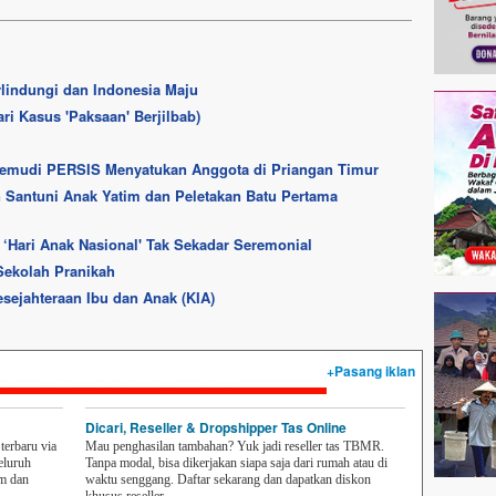
indungi dan Indonesia Maju
ari Kasus 'Paksaan' Berjilbab)
emudi PERSIS Menyatukan Anggota di Priangan Timur
Santuni Anak Yatim dan Peletakan Batu Pertama
‘Hari Anak Nasional' Tak Sekadar Seremonial
 Sekolah Pranikah
esejahteraan Ibu dan Anak (KIA)
+Pasang iklan
Dicari, Reseller & Dropshipper Tas Online
erbaru via
Mau penghasilan tambahan? Yuk jadi reseller tas TBMR.
eluruh
Tanpa modal, bisa dikerjakan siapa saja dari rumah atau di
em dan
waktu senggang. Daftar sekarang dan dapatkan diskon