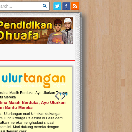
Previous slide
Next slide
tina Masih Berduka, Ayo Ulurkan
Open Donasi Wakaf Pembangu
n Bantu Mereka
Rumah Qur'an & TK Islam Terp
t, Ulurtangan mari kirimkan dukungan
Najjah di Jonggol
mu untuk warga Palestina di Gaza demi
tkan mereka menghadapi situasi
Saat ini, Ulurtangan bersama Yayasan 
am ini. Mari dukung mereka dengan
Najjahtul Islam Jonggol sedang merintis
si dengan cara:...
pembangunan Rumah Qur’an dan Tama