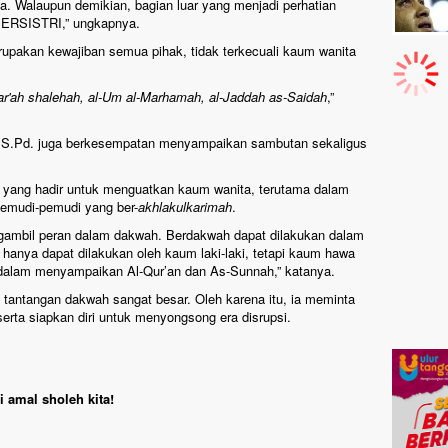
. Walaupun demikian, bagian luar yang menjadi perhatian
PERSISTRI,” ungkapnya.
upakan kewajiban semua pihak, tidak terkecuali kaum wanita
ar'ah shalehah, al-Um al-Marhamah, al-Jaddah as-Saidah
,”
 S.Pd. juga berkesempatan menyampaikan sambutan sekaligus
ang hadir untuk menguatkan kaum wanita, terutama dalam
pemudi-pemudi yang ber-
akhlakulkarimah
.
mbil peran dalam dakwah. Berdakwah dapat dilakukan dalam
hanya dapat dilakukan oleh kaum laki-laki, tetapi kaum hawa
 dalam menyampaikan Al-Qur’an dan As-Sunnah,” katanya.
tantangan dakwah sangat besar. Oleh karena itu, ia meminta
erta siapkan diri untuk menyongsong era disrupsi.
 amal sholeh kita!