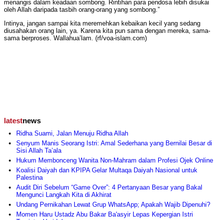
menangis dalam keadaan sombong. Rintihan para pendosa lebih disukai
oleh Allah daripada tasbih orang-orang yang sombong.”
Intinya, jangan sampai kita meremehkan kebaikan kecil yang sedang
diusahakan orang lain, ya. Karena kita pun sama dengan mereka, sama-
sama berproses. Wallahua’lam. (rf/voa-islam.com)
latest
news
Ridha Suami, Jalan Menuju Ridha Allah
Senyum Manis Seorang Istri: Amal Sederhana yang Bernilai Besar di
Sisi Allah Ta’ala
Hukum Membonceng Wanita Non-Mahram dalam Profesi Ojek Online
Koalisi Daiyah dan KPIPA Gelar Multaqa Daiyah Nasional untuk
Palestina
Audit Diri Sebelum “Game Over”: 4 Pertanyaan Besar yang Bakal
Mengunci Langkah Kita di Akhirat
Undang Pernikahan Lewat Grup WhatsApp; Apakah Wajib Dipenuhi?
Momen Haru Ustadz Abu Bakar Ba'asyir Lepas Kepergian Istri