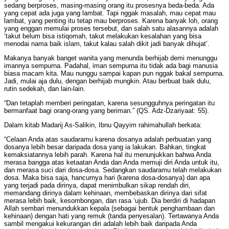
sedang berproses, masing-masing orang itu prosesnya beda-beda. Ada
yang cepat ada juga yang lambat. Tapi nggak masalah, mau cepat mau
lambat, yang penting itu tetap mau berproses. Karena banyak loh, orang
yang enggan memulai proses tersebut, dan salah satu alasannya adalah
‘takut belum bisa istiqomah, takut melakukan kesalahan yang bisa
menodai nama baik islam, takut kalau salah dikit jadi banyak dihujat’.
Makanya banyak banget wanita yang menunda berhijab demi menunggu
imannya sempurna. Padahal, iman sempurna itu tidak ada bagi manusia
biasa macam kita. Mau nunggu sampai kapan pun nggak bakal sempurna.
Jadi, mulai aja dulu, dengan berhijab mungkin. Atau berbuat baik dulu,
rutin sedekah, dan lain-lain.
“Dan tetaplah memberi peringatan, karena sesungguhnya peringatan itu
bermanfaat bagi orang-orang yang beriman.” (QS. Adz-Dzariyaat: 55).
Dalam kitab Madarij As-Salikin, Ibnu Qayyim rahimahullah berkata:
“Celaan Anda atas saudaramu karena dosanya adalah perbuatan yang
dosanya lebih besar daripada dosa yang ia lakukan. Bahkan, tingkat
kemaksiatannya lebih parah. Karena hal itu menunjukkan bahwa Anda
merasa bangga atas ketaatan Anda dan Anda memuji diri Anda untuk itu,
dan merasa suci dari dosa-dosa. Sedangkan saudaramu telah melakukan
dosa. Maka bisa saja, hancurnya hari (karena dosa-dosanya) dan apa
yang terjadi pada dirinya, dapat menimbulkan sikap rendah diri,
memandang dirinya dalam kehinaan, membebaskan dirinya dari sifat
merasa lebih baik, kesombongan, dan rasa ‘ujub. Dia berdiri di hadapan
Allah sembari menundukkan kepala (sebagai bentuk penghambaan dan
kehinaan) dengan hati yang remuk (tanda penyesalan). Tertawanya Anda
sambil mengakui kekurangan diri adalah lebih baik daripada Anda