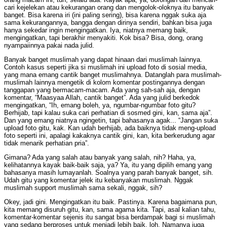
cari kejelekan atau kekurangan orang dan mengolok-oloknya itu banyak
banget. Bisa karena iri (ini paling sering), bisa karena nggak suka aja
sama kekurangannya, bangga dengan dirinya sendiri, bahkan bisa juga
hanya sekedar ingin mengingatkan. Iya, niatnya memang baik,
mengingatkan, tapi berakhir menyakiti. Kok bisa? Bisa, dong, orang
nyampaiinnya pakai nada julid.
Banyak banget muslimah yang dapat hinaan dari muslimah lainnya.
Contoh kasus seperti jika si muslimah ini upload foto di sosial media,
yang mana emang cantik banget muslimahnya. Datanglah para muslimah-
muslimah lainnya mengetik di kolom komentar postingannya dengan
tanggapan yang bermacam-macam. Ada yang sah-sah aja, dengan
komentar, “Maasyaa Allah, cantik banget”. Ada yang julid berkedok
mengingatkan, “Ih, emang boleh, ya, ngumbar-ngumbar foto gitu?
Berhijab, tapi kalau suka cari perhatian di sosmed gini, kan, sama aja”.
Dan yang emang niatnya ngingetin, tapi bahasanya agak... “Jangan suka
upload foto gitu, kak. Kan udah berhijab, ada baiknya tidak meng-upload
foto seperti ini, apalagi kakaknya cantik gini, kan, kita berkerudung agar
tidak menarik perhatian pria”.
Gimana? Ada yang salah atau banyak yang salah, nih? Haha, ya,
kelihatannya kayak baik-baik saja, ya? Ya, itu yang dipilih emang yang
bahasanya masih lumayanlah. Soalnya yang parah banyak banget, sih.
Udah gitu yang komentar jelek itu kebanyakan muslimah. Nggak
muslimah support muslimah sama sekali, nggak, sih?
Okey, jadi gini. Mengingatkan itu baik. Pastinya. Karena bagaimana pun,
kita memang disuruh gitu, kan, sama agama kita. Tapi, asal kalian tahu,
komentar-komentar sejenis itu sangat bisa berdampak bagi si muslimah
yang sedang berproses untuk menjadi lebih baik, loh. Namanya juga