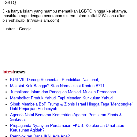
LGBTQ.
Jika hanya Islam yang mampu mematikan LGBTQ hingga ke akarnya,
masihkah ragu dengan penerapan sistem Islam kaffah? Wallahu a’lam
bish-shawab. (rf/voa-islam.com)
Ilustrasi: Google
latest
news
KUII VIII Dorong Reorientasi Pendidikan Nasional,
Maksiat Kok Bangga? Stop Normalisasi Konten B*T1
Jurnalisme Islam dan Panggilan Menjadi Muazin Peradaban
Memboikot Produk Yahudi Tapi Menelan Kurikulum Yahudi
Sibuk Membela BoP Trump & Zionis Israel Hingga Tega 'Mencongkel'
Dalil Perjanjian Hudaibiyah
Agenda Natal Bersama Kementrian Agama: Pemikiran Zionis &
Sinkretis
Propaganda Nyanyian Perdamaian FKUB: Kerukunan Umat atau
Kerusuhan Aqidah?
Pemblokiran Dana IKN, Ada Apa?