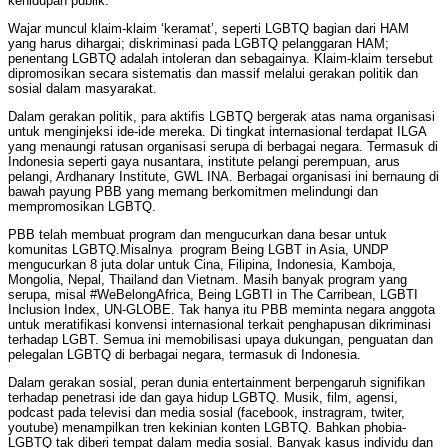
kehidupan publik.
Wajar muncul klaim-klaim ‘keramat’, seperti LGBTQ bagian dari HAM
yang harus dihargai; diskriminasi pada LGBTQ pelanggaran HAM;
penentang LGBTQ adalah intoleran dan sebagainya. Klaim-klaim tersebut
dipromosikan secara sistematis dan massif melalui gerakan politik dan
sosial dalam masyarakat.
Dalam gerakan politik, para aktifis LGBTQ bergerak atas nama organisasi
untuk menginjeksi ide-ide mereka. Di tingkat internasional terdapat ILGA
yang menaungi ratusan organisasi serupa di berbagai negara. Termasuk di
Indonesia seperti gaya nusantara, institute pelangi perempuan, arus
pelangi, Ardhanary Institute, GWL INA. Berbagai organisasi ini bernaung di
bawah payung PBB yang memang berkomitmen melindungi dan
mempromosikan LGBTQ.
PBB telah membuat program dan mengucurkan dana besar untuk
komunitas LGBTQ.Misalnya program Being LGBT in Asia, UNDP
mengucurkan 8 juta dolar untuk Cina, Filipina, Indonesia, Kamboja,
Mongolia, Nepal, Thailand dan Vietnam. Masih banyak program yang
serupa, misal #WeBelongAfrica, Being LGBTI in The Carribean, LGBTI
Inclusion Index, UN-GLOBE. Tak hanya itu PBB meminta negara anggota
untuk meratifikasi konvensi internasional terkait penghapusan dikriminasi
terhadap LGBT. Semua ini memobilisasi upaya dukungan, penguatan dan
pelegalan LGBTQ di berbagai negara, termasuk di Indonesia.
Dalam gerakan sosial, peran dunia entertainment berpengaruh signifikan
terhadap penetrasi ide dan gaya hidup LGBTQ. Musik, film, agensi,
podcast pada televisi dan media sosial (facebook, instragram, twiter,
youtube) menampilkan tren kekinian konten LGBTQ. Bahkan phobia-
LGBTQ tak diberi tempat dalam media sosial. Banyak kasus individu dan