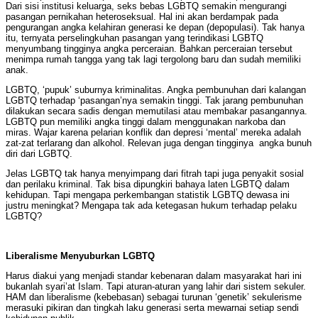
Dari sisi institusi keluarga, seks bebas LGBTQ semakin mengurangi
pasangan pernikahan heteroseksual. Hal ini akan berdampak pada
pengurangan angka kelahiran generasi ke depan (depopulasi). Tak hanya
itu, ternyata perselingkuhan pasangan yang terindikasi LGBTQ
menyumbang tingginya angka perceraian. Bahkan perceraian tersebut
menimpa rumah tangga yang tak lagi tergolong baru dan sudah memiliki
anak.
LGBTQ, ‘pupuk’ suburnya kriminalitas. Angka pembunuhan dari kalangan
LGBTQ terhadap ‘pasangan’nya semakin tinggi. Tak jarang pembunuhan
dilakukan secara sadis dengan memutilasi atau membakar pasangannya.
LGBTQ pun memiliki angka tinggi dalam menggunakan narkoba dan
miras. Wajar karena pelarian konflik dan depresi ‘mental’ mereka adalah
zat-zat terlarang dan alkohol. Relevan juga dengan tingginya angka bunuh
diri dari LGBTQ.
Jelas LGBTQ tak hanya menyimpang dari fitrah tapi juga penyakit sosial
dan perilaku kriminal. Tak bisa dipungkiri bahaya laten LGBTQ dalam
kehidupan. Tapi mengapa perkembangan statistik LGBTQ dewasa ini
justru meningkat? Mengapa tak ada ketegasan hukum terhadap pelaku
LGBTQ?
Liberalisme Menyuburkan LGBTQ
Harus diakui yang menjadi standar kebenaran dalam masyarakat hari ini
bukanlah syari’at Islam. Tapi aturan-aturan yang lahir dari sistem sekuler.
HAM dan liberalisme (kebebasan) sebagai turunan ‘genetik’ sekulerisme
merasuki pikiran dan tingkah laku generasi serta mewarnai setiap sendi