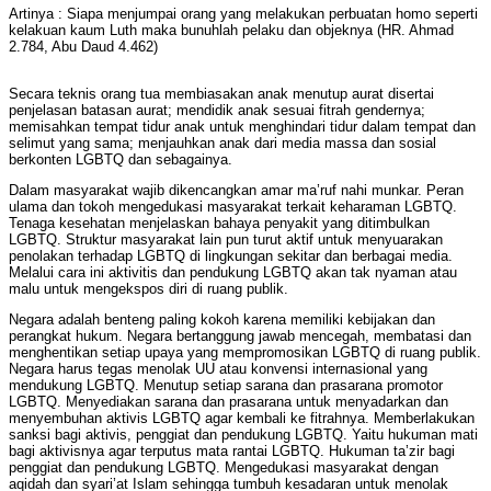
Artinya : Siapa menjumpai orang yang melakukan perbuatan homo seperti
kelakuan kaum Luth maka bunuhlah pelaku dan objeknya (HR. Ahmad
2.784, Abu Daud 4.462)
Secara teknis orang tua membiasakan anak menutup aurat disertai
penjelasan batasan aurat; mendidik anak sesuai fitrah gendernya;
memisahkan tempat tidur anak untuk menghindari tidur dalam tempat dan
selimut yang sama; menjauhkan anak dari media massa dan sosial
berkonten LGBTQ dan sebagainya.
Dalam masyarakat wajib dikencangkan amar ma’ruf nahi munkar. Peran
ulama dan tokoh mengedukasi masyarakat terkait keharaman LGBTQ.
Tenaga kesehatan menjelaskan bahaya penyakit yang ditimbulkan
LGBTQ. Struktur masyarakat lain pun turut aktif untuk menyuarakan
penolakan terhadap LGBTQ di lingkungan sekitar dan berbagai media.
Melalui cara ini aktivitis dan pendukung LGBTQ akan tak nyaman atau
malu untuk mengekspos diri di ruang publik.
Negara adalah benteng paling kokoh karena memiliki kebijakan dan
perangkat hukum. Negara bertanggung jawab mencegah, membatasi dan
menghentikan setiap upaya yang mempromosikan LGBTQ di ruang publik.
Negara harus tegas menolak UU atau konvensi internasional yang
mendukung LGBTQ. Menutup setiap sarana dan prasarana promotor
LGBTQ. Menyediakan sarana dan prasarana untuk menyadarkan dan
menyembuhan aktivis LGBTQ agar kembali ke fitrahnya. Memberlakukan
sanksi bagi aktivis, penggiat dan pendukung LGBTQ. Yaitu hukuman mati
bagi aktivisnya agar terputus mata rantai LGBTQ. Hukuman ta’zir bagi
penggiat dan pendukung LGBTQ. Mengedukasi masyarakat dengan
aqidah dan syari’at Islam sehingga tumbuh kesadaran untuk menolak