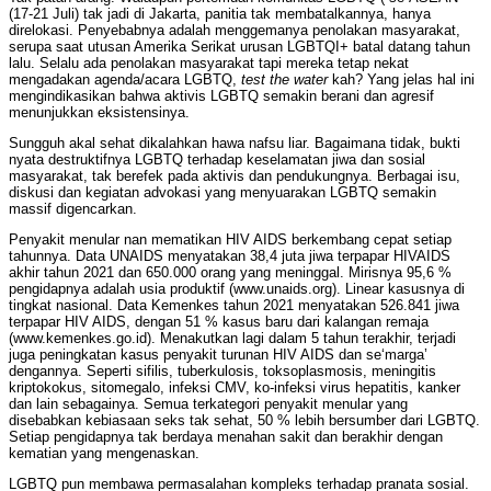
(17-21 Juli) tak jadi di Jakarta, panitia tak membatalkannya, hanya
direlokasi. Penyebabnya adalah menggemanya penolakan masyarakat,
serupa saat utusan Amerika Serikat urusan LGBTQI+ batal datang tahun
lalu. Selalu ada penolakan masyarakat tapi mereka tetap nekat
mengadakan agenda/acara LGBTQ,
test the water
kah? Yang jelas hal ini
mengindikasikan bahwa aktivis LGBTQ semakin berani dan agresif
menunjukkan eksistensinya.
Sungguh akal sehat dikalahkan hawa nafsu liar. Bagaimana tidak, bukti
nyata destruktifnya LGBTQ terhadap keselamatan jiwa dan sosial
masyarakat, tak berefek pada aktivis dan pendukungnya. Berbagai isu,
diskusi dan kegiatan advokasi yang menyuarakan LGBTQ semakin
massif digencarkan.
Penyakit menular nan mematikan HIV AIDS berkembang cepat setiap
tahunnya. Data UNAIDS menyatakan 38,4 juta jiwa terpapar HIVAIDS
akhir tahun 2021 dan 650.000 orang yang meninggal. Mirisnya 95,6 %
pengidapnya adalah usia produktif (www.unaids.org). Linear kasusnya di
tingkat nasional. Data Kemenkes tahun 2021 menyatakan 526.841 jiwa
terpapar HIV AIDS, dengan 51 % kasus baru dari kalangan remaja
(www.kemenkes.go.id). Menakutkan lagi dalam 5 tahun terakhir, terjadi
juga peningkatan kasus penyakit turunan HIV AIDS dan se‘marga’
dengannya. Seperti sifilis, tuberkulosis, toksoplasmosis, meningitis
kriptokokus, sitomegalo, infeksi CMV, ko-infeksi virus hepatitis, kanker
dan lain sebagainya. Semua terkategori penyakit menular yang
disebabkan kebiasaan seks tak sehat, 50 % lebih bersumber dari LGBTQ.
Setiap pengidapnya tak berdaya menahan sakit dan berakhir dengan
kematian yang mengenaskan.
LGBTQ pun membawa permasalahan kompleks terhadap pranata sosial.