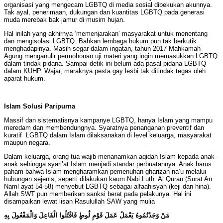
organisasi yang mengecam LGBTQ di media sosial dibekukan akunnya.
Tak ayal, penerimaan, dukungan dan kuantitas LGBTQ pada generasi
muda merebak bak jamur di musim hujan.
Hal inilah yang akhirnya ‘memenjarakan’ masyarakat untuk menentang
dan mengisolasi LGBTQ. Bahkan lembaga hukum pun tak berkutik
menghadapinya. Masih segar dalam ingatan, tahun 2017 Mahkamah
Agung menganulir permohonan uji materi yang ingin memasukkan LGBTQ
dalam tindak pidana. Sampai detik ini belum ada pasal pidana LGBTQ
dalam KUHP. Wajar, maraknya pesta gay lesbi tak ditindak tegas oleh
aparat hukum.
Islam Solusi Paripurna
Massif dan sistematisnya kampanye LGBTQ, hanya Islam yang mampu
meredam dan membendungnya. Syaratnya penanganan preventif dan
kuratif LGBTQ dalam Islam dilaksanakan di level keluarga, masyarakat
maupun negara.
Dalam keluarga, orang tua wajib menanamkan aqidah Islam kepada anak-
anak sehingga syari’at Islam menjadi standar perbuatannya. Anak harus
paham bahwa Islam mengharamkan pemenuhan gharizah na’u melalui
hubungan sejenis, seperti dilakukan kaum Nabi Luth. Al Quran (Surat An
Naml ayat 54-58) menyebut LGBTQ sebagai alfaahisyah (keji dan hina).
Allah SWT pun memberikan sanksi berat pada pelakunya. Hal ini
disampaikan lewat lisan Rasulullah SAW yang mulia
مَنْ وَجَدْتُمُوهُ يَعْمَلُ عَمَلَ قَوْمِ لُوطٍ فَاقْتُلُوا الْفَاعِلَ وَالْمَفْعُولَ بِهِ