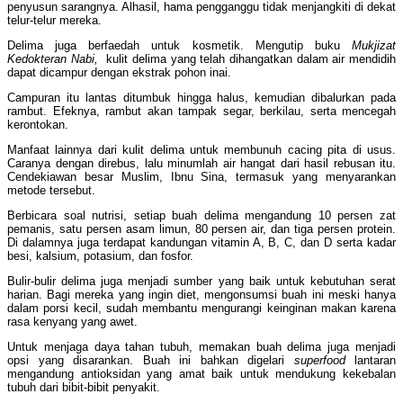
penyusun sarangnya. Alhasil, hama pengganggu tidak menjangkiti di dekat
telur-telur mereka.
Delima juga berfaedah untuk kosmetik. Mengutip buku
Mukjizat
Kedokteran Nabi,
kulit delima yang telah dihangatkan dalam air mendidih
dapat dicampur dengan ekstrak pohon inai.
Campuran itu lantas ditumbuk hingga halus, kemudian dibalurkan pada
rambut. Efeknya, rambut akan tampak segar, berkilau, serta mencegah
kerontokan.
Manfaat lainnya dari kulit delima untuk membunuh cacing pita di usus.
Caranya dengan direbus, lalu minumlah air hangat dari hasil rebusan itu.
Cendekiawan besar Muslim, Ibnu Sina, termasuk yang menyarankan
metode tersebut.
Berbicara soal nutrisi, setiap buah delima mengandung 10 persen zat
pemanis, satu persen asam limun, 80 persen air, dan tiga persen protein.
Di dalamnya juga terdapat kandungan vitamin A, B, C, dan D serta kadar
besi, kalsium, potasium, dan fosfor.
Bulir-bulir delima juga menjadi sumber yang baik untuk kebutuhan serat
harian. Bagi mereka yang ingin diet, mengonsumsi buah ini meski hanya
dalam porsi kecil, sudah membantu mengurangi keinginan makan karena
rasa kenyang yang awet.
Untuk menjaga daya tahan tubuh, memakan buah delima juga menjadi
opsi yang disarankan. Buah ini bahkan digelari
superfood
lantaran
mengandung antioksidan yang amat baik untuk mendukung kekebalan
tubuh dari bibit-bibit penyakit.