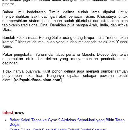
prostat.
Dalam ilmu kedokteran Timur, delima sudah lama dipakai untuk
menyembuhkan sakit cacingan atau penawar racun. Khasiatnya untuk
membersihkan sistem pencernaan sudah diketahui dan diterapkan oleh
tabib-tabib tradisional Cina. Demikian pula bangsa Arab, India, dan Afrika
Utara.
Barulah ketika masa Perang Salib, orang-orang Eropa mulai “menemukan
kembali” khasiat delima, buah yang sudah melegenda sejak era Yunani
Kuno.
Pakar pengobatan Yunani dari abad pertama Masehi, Dioscorides, telah
menemukan efek dari delima yang menyembuhkan penderita sakit
cacingan.
Tidak hanya buahnya. Kulit pohon delima juga menjadi sumber ramuan
penyembuh luka luar. Bunganya dipakai sebagai pewarna tekstil
alami.
[rol/syahid/voa-islam.com]
latest
news
Bakar Kalori Tanpa ke Gym: 9 Aktivitas Sehari-hari yang Bikin Tetap
Bugar