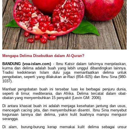
Mengapa Delima Disebutkan dalam Al-Quran?
BANDUNG (voa-islam.com)
- Ibnu Katsir dalam tafsirnya menjelaskan,
kurma dan delima adalah buah yang lebih unggul dibandingkan lainnya.
Tradisi kedokteran Islam dulu juga memanfaatkan delima untuk
pengobatan, seperti yang dilakukan ar-Razi (854–925) dan Ibnu Sina (980-
1037).
Manfaat pengobatan buah ini tersebar luas ke berbagai penjuru dunia,
seperti di timur, mediterania, dan Afrika. Delima tercatat dalam obat-
obatan yang menyembuhkan 15 penyakit (Levin GM: 2006).
Di antara khasiat buah ini adalah menjaga kesehatan jantung dan usus,
mencegah cacing pita, dan menyembuhkan disentri. Ibnu Sina menyebut
kegunaan lainnya dari delima, yakni kulit buahnya mampu mengusir
serangga.
Di alam, burung-burung kerap memakai kulit delima sebagai unsur