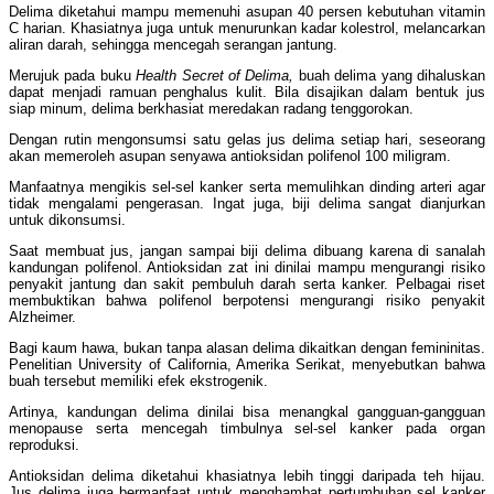
Delima diketahui mampu memenuhi asupan 40 persen kebutuhan vitamin
C harian. Khasiatnya juga untuk menurunkan kadar kolestrol, melancarkan
aliran darah, sehingga mencegah serangan jantung.
Merujuk pada buku
Health Secret of Delima,
buah delima yang dihaluskan
dapat menjadi ramuan penghalus kulit. Bila disajikan dalam bentuk jus
siap minum, delima berkhasiat meredakan radang tenggorokan.
Dengan rutin mengonsumsi satu gelas jus delima setiap hari, seseorang
akan memeroleh asupan senyawa antioksidan polifenol 100 miligram.
Manfaatnya mengikis sel-sel kanker serta memulihkan dinding arteri agar
tidak mengalami pengerasan. Ingat juga, biji delima sangat dianjurkan
untuk dikonsumsi.
Saat membuat jus, jangan sampai biji delima dibuang karena di sanalah
kandungan polifenol. Antioksidan zat ini dinilai mampu mengurangi risiko
penyakit jantung dan sakit pembuluh darah serta kanker. Pelbagai riset
membuktikan bahwa polifenol berpotensi mengurangi risiko penyakit
Alzheimer.
Bagi kaum hawa, bukan tanpa alasan delima dikaitkan dengan femininitas.
Penelitian University of California, Amerika Serikat, menyebutkan bahwa
buah tersebut memiliki efek ekstrogenik.
Artinya, kandungan delima dinilai bisa menangkal gangguan-gangguan
menopause serta mencegah timbulnya sel-sel kanker pada organ
reproduksi.
Antioksidan delima diketahui khasiatnya lebih tinggi daripada teh hijau.
Jus delima juga bermanfaat untuk menghambat pertumbuhan sel kanker