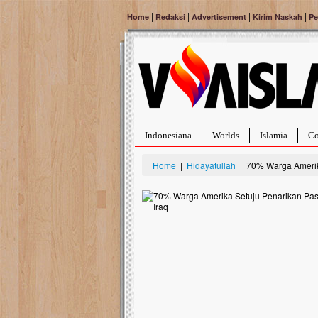
|
|
|
|
Home
Redaksi
Advertisement
Kirim Naskah
Pe
Indonesiana
Worlds
Islamia
Co
Home
|
Hidayatullah
| 70% Warga Amerika
Bantu Naura, Balit
Tumor Pembuluh D
Hidup Naura Salsabila 
rintangan yang sangat b
berusia sepuluh bulan, b
menghadapi penyakit yan
pembuluh darah berukur