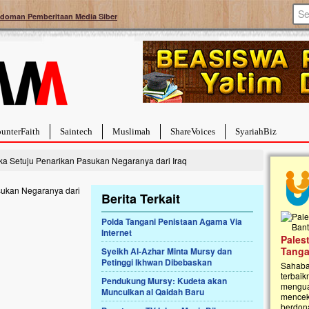
doman Pemberitaan Media Siber
unterFaith
Saintech
Muslimah
ShareVoices
SyariahBiz
 Setuju Penarikan Pasukan Negaranya dari Iraq
Berita Terkait
Polda Tangani Penistaan Agama Via
Internet
a Hebat Sembuh Dari
Pales
arah
Tanga
Syeikh Al-Azhar Minta Mursy dan
Petinggi Ikhwan Dibebaskan
dipenuhi dengan
Sahaba
erat. Meskipun baru
terbaik
Pendukung Mursy: Kudeta akan
ayi yang imut ini harus
mengua
Munculkan al Qaidah Baru
g dahsyat, yaitu tumor
mencek
an...
berdona