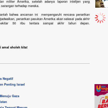
n militer Amerika, setelah adanya laporan intelijen yang
 serangan terhadap mereka.
antah bahwa ancaman ini mempengaruhi rencana penarikan
dijadwalkan, penarikan pasukan Amerika akan selesai pada akhir
ekitar 50 ribu tentara sampai akhir tahun depan.
 amal sholeh kita!
s Negatif
n Penting Israel
 Menuju Gaza
istan
azia Tempat Mesum