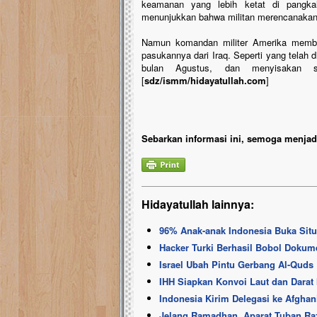
keamanan yang lebih ketat di pangkala
menunjukkan bahwa militan merencanakan
Namun komandan militer Amerika memb
pasukannya dari Iraq. Seperti yang telah 
bulan Agustus, dan menyisakan s
[
sdz/ismm/hidayatullah.com
]
Sebarkan informasi ini, semoga menjadi
Hidayatullah lainnya:
96% Anak-anak Indonesia Buka Situ
Hacker Turki Berhasil Bobol Dokume
Israel Ubah Pintu Gerbang Al-Quds
IHH Siapkan Konvoi Laut dan Darat
Indonesia Kirim Delegasi ke Afghan
Jelang Ramadhan, Aparat Tuban R