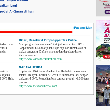
batkan Lagi
etisi Al-Quran di Iran
+Pasang iklan
Dicari, Reseller & Dropshipper Tas Online
erbaru via
Mau penghasilan tambahan? Yuk jadi reseller tas TBMR.
eluruh
Tanpa modal, bisa dikerjakan siapa saja dari rumah atau di
em dan
waktu senggang. Daftar sekarang dan dapatkan diskon
khusus reseller
http://www.tasbrandedmurahriri.com
NABAWI HERBA
rosir &
Suplier dan Distributor Aneka Obat Herbal & Pengobatan
500 jenis
Islami. Melayani Eceran & Grosir Minimal 350,000 dengan
sd 60% Hub:
diskon s.d 60%. Pembelian bisa campur produk >1.300 jenis
produk.
http://www.anekaobatherbal.com