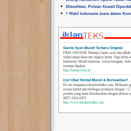
Dilecehkan, Polwan Kuwait Diperde
1 Wakil Indonesia Juara dalam Komp
Gamis Syari Murah Terbaru Original
FREE ONGKIR. Belanja Gamis syari dan jilbab t
online tanpa khawatir ongkos kirim. Siap kirim s
Indonesia. Model kekinian, warna beragam. Ad
nyaman dipakai.
http://beautysyari.id
Cari Obat Herbal Murah & Berkualitas?
Di sini tempatnya-kiosherbalku.com. Melayani g
eceran herbal dari berbagai produsen dengan >1.
produk yang kami distribusikan dengan diskon 
0857-1024-0471
http://www.kiosherbalku.com