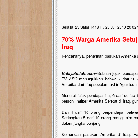
Selasa, 23 Safar 1448 H / 20 Juli 2010 20:02
70% Warga Amerika Setuj
Iraq
Rencananya, penarikan pasukan Amerika a
Hidayatullah.com--
Sebuah jejak pendapa
TV
ABC
menunjukkan bahwa 7 dari 10 o
Amerika dari Iraq sebelum akhir Agustus in
Menurut jajak pendapat itu, 6 dari setia
personil militer Amerika Serikat di Iraq, 
Dan 4 dari 10 orang berpendapat bahwa 
Sedangkan 5 dari 10 orang mengklaim ba
dalam jangka panjang.
Komandan pasukan Amerika di Iraq, Ra