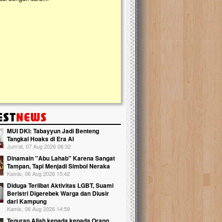
kanak Islam Terpadu (TKIT) An Najjah d
Gedung Majelis Taklim di Jonggol,...
MUI DKI: Tabayyun Jadi Benteng
Tangkal Hoaks di Era AI
Jum'at, 07 Aug 2026 06:32
Dinamain ''Abu Lahab'' Karena Sangat
Tampan, Tapi Menjadi Simbol Neraka
Kamis, 06 Aug 2026 15:42
Diduga Terlibat Aktivitas LGBT, Suami
Beristri Digerebek Warga dan Diusir
dari Kampung
Kamis, 06 Aug 2026 14:59
Teguran Allah kepada kepada Orang