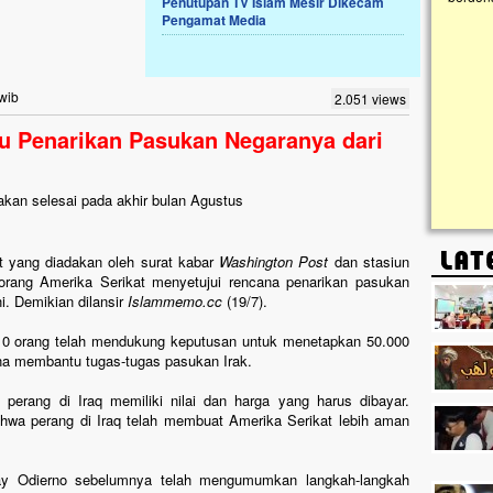
Penutupan TV Islam Mesir Dikecam
Pengamat Media
Lima Tahun Mangkrak, Masjid di
Pelosok ini Mengenaskan. Ayo Bantu.!!
Nasib masjid di Kampung Cilumbu ini sungguh
 wib
2.051 views
mengenaskan. Lima tahun mangkrak, kini nyaris
tak berbentuk masjid, dipenuhi rumput liar,
u Penarikan Pasukan Negaranya dari
berlumut, dan menghitam terpapar panas dan
hujan....
kan selesai pada akhir bulan Agustus
t yang diadakan oleh surat kabar
Washington Post
dan stasiun
rang Amerika Serikat menyetujui rencana penarikan pasukan
i. Demikian dilansir
Islammemo.cc
(19/7).
p 10 orang telah mendukung keputusan untuk menetapkan 50.000
guna membantu tugas-tugas pasukan Irak.
perang di Iraq memiliki nilai dan harga yang harus dibayar.
hwa perang di Iraq telah membuat Amerika Serikat lebih aman
y Odierno sebelumnya telah mengumumkan langkah-langkah