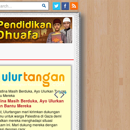
Previous slide
Next slide
tina Masih Berduka, Ayo Ulurkan
Open Donasi Wakaf Pembangu
n Bantu Mereka
Rumah Qur'an & TK Islam Terp
t, Ulurtangan mari kirimkan dukungan
Najjah di Jonggol
mu untuk warga Palestina di Gaza demi
tkan mereka menghadapi situasi
Saat ini, Ulurtangan bersama Yayasan 
am ini. Mari dukung mereka dengan
Najjahtul Islam Jonggol sedang merintis
si dengan cara:...
pembangunan Rumah Qur’an dan Tama