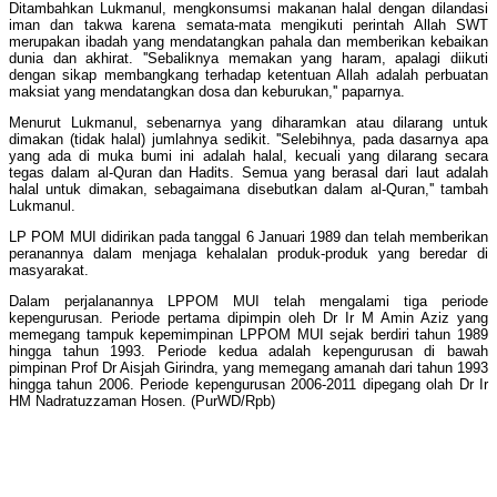
Ditambahkan Lukmanul, mengkonsumsi makanan halal dengan dilandasi
iman dan takwa karena semata-mata mengikuti perintah Allah SWT
merupakan ibadah yang mendatangkan pahala dan memberikan kebaikan
dunia dan akhirat. ''Sebaliknya memakan yang haram, apalagi diikuti
dengan sikap membangkang terhadap ketentuan Allah adalah perbuatan
maksiat yang mendatangkan dosa dan keburukan,'' paparnya.
Menurut Lukmanul, sebenarnya yang diharamkan atau dilarang untuk
dimakan (tidak halal) jumlahnya sedikit. ''Selebihnya, pada dasarnya apa
yang ada di muka bumi ini adalah halal, kecuali yang dilarang secara
tegas dalam al-Quran dan Hadits. Semua yang berasal dari laut adalah
halal untuk dimakan, sebagaimana disebutkan dalam al-Quran,'' tambah
Lukmanul.
LP POM MUI didirikan pada tanggal 6 Januari 1989 dan telah memberikan
peranannya dalam menjaga kehalalan produk-produk yang beredar di
masyarakat.
Dalam perjalanannya LPPOM MUI telah mengalami tiga periode
kepengurusan. Periode pertama dipimpin oleh Dr Ir M Amin Aziz yang
memegang tampuk kepemimpinan LPPOM MUI sejak berdiri tahun 1989
hingga tahun 1993. Periode kedua adalah kepengurusan di bawah
pimpinan Prof Dr Aisjah Girindra, yang memegang amanah dari tahun 1993
hingga tahun 2006. Periode kepengurusan 2006-2011 dipegang olah Dr Ir
HM Nadratuzzaman Hosen. (PurWD/Rpb)