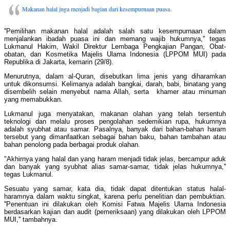
Makanan halal juga menjadi bagian dari kesempurnaan puasa.
''Pemilihan makanan halal adalah salah satu kesempurnaan dalam
menjalankan ibadah puasa ini dan memang wajib hukumnya,'' tegas
Lukmanul Hakim, Wakil Direktur Lembaga Pengkajian Pangan, Obat-
obatan, dan Kosmetika Majelis Ulama Indonesia (LPPOM MUI) pada
Republika di Jakarta, kemarin (29/8).
Menurutnya, dalam al-Quran, disebutkan lima jenis yang diharamkan
untuk dikonsumsi. Kelimanya adalah bangkai, darah, babi, binatang yang
disembelih selain menyebut nama Allah, serta khamer atau minuman
yang memabukkan.
Lukmanul juga menyatakan, makanan olahan yang telah tersentuh
teknologi dan melalu proses pengolahan sedemikian rupa, hukumnya
adalah syubhat atau samar. Pasalnya, banyak dari bahan-bahan haram
tersebut yang dimanfaatkan sebagai bahan baku, bahan tambahan atau
bahan penolong pada berbagai produk olahan.
"Akhirnya yang halal dan yang haram menjadi tidak jelas, bercampur aduk
dan banyak yang syubhat alias samar-samar, tidak jelas hukumnya,''
tegas Lukmanul.
Sesuatu yang samar, kata dia, tidak dapat ditentukan status halal-
haramnya dalam waktu singkat, karena perlu penelitian dan pembuktian.
''Penentuan ini dilakukan oleh Komisi Fatwa Majelis Ulama Indonesia
berdasarkan kajian dan audit (pemeriksaan) yang dilakukan oleh LPPOM
MUI,'' tambahnya.