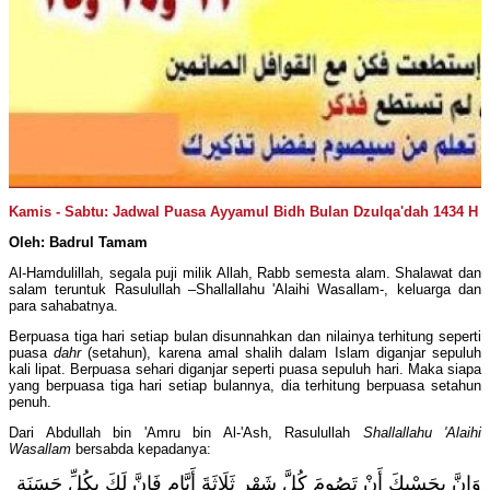
Kamis - Sabtu: Jadwal Puasa Ayyamul Bidh Bulan Dzulqa'dah 1434 H
Oleh: Badrul Tamam
Al-Hamdulillah, segala puji milik Allah, Rabb semesta alam. Shalawat dan
salam teruntuk Rasulullah –Shallallahu 'Alaihi Wasallam-, keluarga dan
para sahabatnya.
Berpuasa tiga hari setiap bulan disunnahkan dan nilainya terhitung seperti
puasa
dahr
(setahun), karena amal shalih dalam Islam diganjar sepuluh
kali lipat. Berpuasa sehari diganjar seperti puasa sepuluh hari. Maka siapa
yang berpuasa tiga hari setiap bulannya, dia terhitung berpuasa setahun
penuh.
Dari Abdullah bin 'Amru bin Al-'Ash, Rasulullah
Shallallahu 'Alaihi
Wasallam
bersabda kepadanya:
وَإِنَّ بِحَسْبِكَ أَنْ تَصُومَ كُلَّ شَهْرٍ ثَلَاثَةَ أَيَّامٍ فَإِنَّ لَكَ بِكُلِّ حَسَنَةٍ