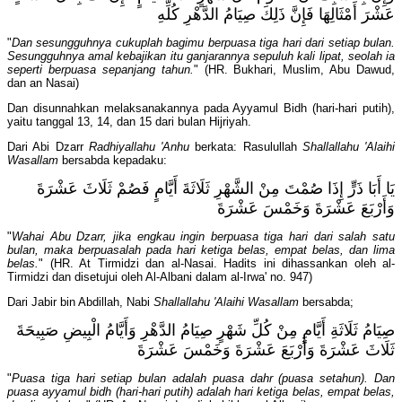
عَشْرَ أَمْثَالِهَا فَإِنَّ ذَلِكَ صِيَامُ الدَّهْرِ كُلِّهِ
"
Dan sesungguhnya cukuplah bagimu berpuasa tiga hari dari setiap bulan.
Sesungguhnya amal kebajikan itu ganjarannya sepuluh kali lipat, seolah ia
seperti berpuasa sepanjang tahun.
" (HR. Bukhari, Muslim, Abu Dawud,
dan an Nasai)
Dan disunnahkan melaksanakannya pada Ayyamul Bidh (hari-hari putih),
yaitu tanggal 13, 14, dan 15 dari bulan Hijriyah.
Dari Abi Dzarr
Radhiyallahu 'Anhu
berkata: Rasulullah
Shallallahu 'Alaihi
Wasallam
bersabda kepadaku:
يَا أَبَا ذَرٍّ إِذَا صُمْتَ مِنْ الشَّهْرِ ثَلَاثَةَ أَيَّامٍ فَصُمْ ثَلَاثَ عَشْرَةَ
وَأَرْبَعَ عَشْرَةَ وَخَمْسَ عَشْرَةَ
"
Wahai Abu Dzarr, jika engkau ingin berpuasa tiga hari dari salah satu
bulan, maka berpuasalah pada hari ketiga belas, empat belas, dan lima
belas.
" (HR. At Tirmidzi dan al-Nasai. Hadits ini dihassankan oleh al-
Tirmidzi dan disetujui oleh Al-Albani dalam al-Irwa' no. 947)
Dari Jabir bin Abdillah, Nabi
Shallallahu 'Alaihi Wasallam
bersabda;
صِيَامُ ثَلَاثَةِ أَيَّامٍ مِنْ كُلِّ شَهْرٍ صِيَامُ الدَّهْرِ وَأَيَّامُ الْبِيضِ صَبِيحَةَ
ثَلَاثَ عَشْرَةَ وَأَرْبَعَ عَشْرَةَ وَخَمْسَ عَشْرَةَ
"
Puasa tiga hari setiap bulan adalah puasa dahr (puasa setahun). Dan
puasa ayyamul bidh (hari-hari putih) adalah hari ketiga belas, empat belas,