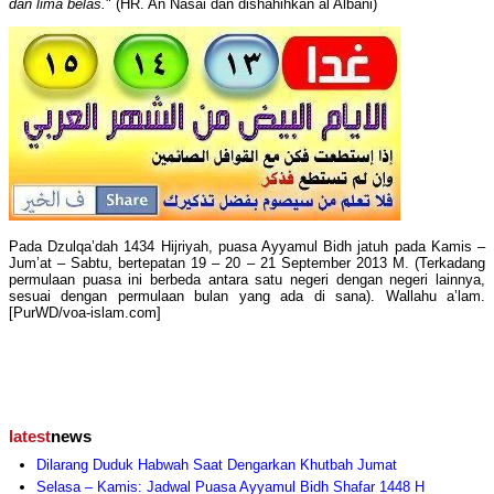
dan lima belas.
" (HR. An Nasai dan dishahihkan al Albani)
Pada Dzulqa’dah 1434 Hijriyah, puasa Ayyamul Bidh jatuh pada Kamis –
Jum’at – Sabtu, bertepatan 19 – 20 – 21 September 2013 M. (Terkadang
permulaan puasa ini berbeda antara satu negeri dengan negeri lainnya,
sesuai dengan permulaan bulan yang ada di sana). Wallahu a’lam.
[PurWD/voa-islam.com]
latest
news
Dilarang Duduk Habwah Saat Dengarkan Khutbah Jumat
Selasa – Kamis: Jadwal Puasa Ayyamul Bidh Shafar 1448 H