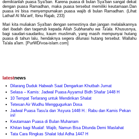
demikianlah puasa Sya’ban. Karena puasa di bulan Sya’ban sangat dekat
dengan puasa Ramadhan, maka puasa tersebut memiliki keutamaan.Dan
puasa ini bisa menyempurnakan puasa wajib di bulan Ramadhan. (Lihat
Lathaif Al Ma’arif, Ibnu Rajab, 233)
Mari kita muliakan Sya'ban dengan semestinya dan jangan melalaikannya
dari ibadah dan taqarrub kepada Allah
Subhanahu wa Ta'ala
. Khususnya,
bagi saudari-saudariku, kaum muslimah, yang masih mempunyai hutang
puasa di tahun lalu, hendaknya segera dilunasi hutang tersebut. Wallahu
Ta'ala a'lam. [PurWD/voa-islam.com]
latest
news
Dilarang Duduk Habwah Saat Dengarkan Khutbah Jumat
Selasa – Kamis: Jadwal Puasa Ayyamul Bidh Shafar 1448 H
10 Tempat Terlarang untuk Mendirikan Shalat
Tetesan Air Wudhu Menggugurkan Dosa
Jadwal Puasa Tasu'a dan 'Asyura 1448 H.: Rabu dan Kamis Pekan
ini!
Keutamaan Puasa di Bulan Muharram
Khitan bagi Mualaf: Wajib, Namun Bisa Ditunda Demi Maslahat
Tata Cara Ringkas Shalat Idul Adha 1447 H