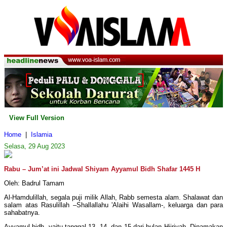
View Full Version
Home
|
Islamia
Selasa, 29 Aug 2023
Rabu – Jum’at ini Jadwal Shiyam Ayyamul Bidh Shafar 1445 H
Oleh: Badrul Tamam
Al-Hamdulillah, segala puji milik Allah, Rabb semesta alam. Shalawat dan
salam atas Rasulillah –Shallallahu 'Alaihi Wasallam-, keluarga dan para
sahabatnya.
Ayyamul bidh, yaitu tanggal 13, 14, dan 15 dari bulan Hijriyah. Dinamakan