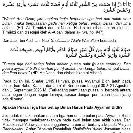
يَا أَبَا ذَرٍّ إِذَا صُمْتَ مِنْ الشَّهْرِ ثَلَاثَةَ أَيَّامٍ فَصُمْ ثَلَاثَ عَشْرَةَ وَأَرْبَعَ عَشْرَةَ
وَخَمْسَ عَشْرَةَ
"
Wahai Abu Dzarr, jika engkau ingin berpuasa tiga hari dari salah satu
bulan, maka berpuasalah pada hari ketiga belas, empat belas, dan lima
belas.
" (HR. At Tirmidzi dan al-Nasai. Hadits ini dihassankan oleh al-
Tirmidzi dan disetujui oleh Al-Albani dalam al-Irwa' no. 947)
Dari Jabir bin Abdillah, Nabi
Shallallahu 'Alaihi Wasallam
bersabda;
صِيَامُ ثَلَاثَةِ أَيَّامٍ مِنْ كُلِّ شَهْرٍ صِيَامُ الدَّهْرِ وَأَيَّامُ الْبِيضِ صَبِيحَةَ ثَلَاثَ
عَشْرَةَ وَأَرْبَعَ عَشْرَةَ وَخَمْسَ عَشْرَةَ
"
Puasa tiga hari setiap bulan adalah puasa dahr (puasa setahun). Dan
puasa ayyamul bidh (hari-hari putih) adalah hari ketiga belas, empat belas,
dan lima belas.
" (HR. An Nasai dan dishahihkan al Albani)
Pada bulan ini, Shafar 1445 Hijriyah, puasa Ayyamul Bidh jatuh pada
besok,hari Rabu, Kamis, dan Jum’at. Bertepatan tanggal 30 & 31 Agustus,
dan 1 September 2023 M. (Terkadang permulaan puasa ini berbeda antara
satu negeri dengan negeri lainnya, sesuai dengan permulaan bulan yang
ada di sana).
Apakah Puasa Tiga Hari Setiap Bulan Harus Pada Ayyamul Bidh?
Jika tidak melaksanakan shaum tiga hari setiap bulan pada Ayyamul Bidh,
tidak mengapa melaksanakannya pada awal bulan atau akhir bulan. Dari
Mu'adzah al-'Adawiyah, sesungguhnya ia pernah bertanya kepada 'Aisyah
Radhiyallahu 'Anha
: "Apakah Rasulullah
Shallallahu 'Alaihi Wasallam
biasa