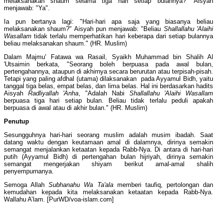
melaksanakan shaum selama tiga hari setiap bulannya?" Aisyah
menjawab: "Ya".
Ia pun bertanya lagi: "Hari-hari apa saja yang biasanya beliau
melaksanakan shaum?" Aisyah pun menjawab: "Beliau
Shallallahu 'Alaihi
Wasallam
tidak terlalu memperhatikan hari keberapa dari setiap bulannya
beliau melaksanakan shaum." (HR. Muslim)
Dalam Majmu' Fatawa wa Rasail, Syaikh Muhammad bin Shalih Al
'Utsaimin berkata, "Seorang boleh berpuasa pada awal bulan,
pertengahannya, ataupun di akhirnya secara berurutan atau terpisah-pisah.
Tetapi yang paling afdhal (utama) dilaksanakan pada Ayyamul Bidh, yaitu
tanggal tiga belas, empat belas, dan lima belas. Hal ini berdasarkan hadits
Aisyah
Radliyallah 'Anha
, "Adalah Nabi
Shallallahu 'Alaihi Wasallam
berpuasa tiga hari setiap bulan. Beliau tidak terlalu peduli apakah
berpuasa di awal atau di akhir bulan." (HR. Muslim)
Penutup
Sesungguhnya hari-hari seorang muslim adalah musim ibadah. Saat
datang waktu dengan keutamaan amal di dalamnya, dirinya semakin
semangat menjalankan ketaatan kepada Rabb-Nya. Di antara di hari-hari
putih (Ayyamul Bidh) di pertengahan bulan hijriyah, dirinya semakin
semangat mengerjakan shiyam berikut amal-amal shalih
penyempurnanya.
Semoga Allah
Subhanahu Wa Ta'ala
memberi taufiq, pertolongan dan
kemudahan kepada kita melaksanakan ketaatan kepada Rabb-Nya.
Wallahu A’lam. [PurWD/voa-islam.com]