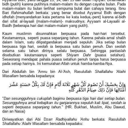
bidh (putih) karena putihnya malam-malam itu dengan cayaha bulan. Pada
malam-malam itu bulan terlihat sempurna bulat dan cahaya terang. Ibnu
Bari
Rahimahullah
berkata: yang benar disebut Ayyamul Bidh dengan
idhofah (menyandarkan kata pertama ke kata kedua,-pent) karena al-bidh
dari sifat al-layaali (malam-malam)- maksudnya: Ayyaam al-Layaalii al-
Baidh (beberapa hari dari malam-malam yang putih).
Kaum muslimin disunnahkan berpuasa pada hari-hari tersebut.
Keutamannya, seperti puasa sepanjang tahun. Karena pahala amal shalih
dalam Islam, satu dilipatgandakan menjadi sepuluh. Jika setiap bulan
berpuasa tiga hari, seolah ia berpuasa satu bulan penuh. Dan seolah
selama satu tahun dirinya selalu berpuasa. Sehingga pantaslah
disebutkan keutamaanya seperti
Shiyam D
ahr
(puasa setahun).
Seseorang mendapat pahala puasa setahun penuh tanpa harus berpuasa
pada setiap harinya. Ini kemurahan Allah untuk hamba-hamba-Nya.
Dari Abdullah bin 'Amru bin Al-'Ash, Rasulullah
Shallallahu 'Alaihi
Wasallam
bersabda kepadanya:
وَإِنَّ بِحَسْبِكَ أَنْ تَصُومَ كُلَّ شَهْرٍ ثَلَاثَةَ أَيَّامٍ فَإِنَّ لَكَ بِكُلِّ حَسَنَةٍ عَشْرَ
أَمْثَالِهَا فَإِنَّ ذَلِكَ صِيَامُ الدَّهْرِ كُلِّهِ
"
Dan sesungguhnya cukuplah bagimu berpuasa tiga hari dari setiap bulan.
Sesungguhnya amal kebajikan itu ganjarannya sepuluh kali lipat, seolah ia
seperti berpuasa sepanjang tahun.
" (HR. Bukhari, Muslim, Abu Dawud,
dan an Nasai)
Diriwayatkan dari Abi Dzarr
Radhiyallahu 'Anhu
berkata: Rasulullah
Shallallahu 'Alaihi Wasallam
bersabda kepadaku: