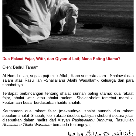
Dua Rakaat Fajar, Witir, dan Qiyamul Lail; Mana Paling Utama?
Oleh: Badrul Tamam
Al-Hamdulillah, segala puji milik Allah, Rabb semesta alam. Shalawat dan
salam atas Rasulillah –Shallallahu 'Alaihi Wasallam-, keluarga dan para
sahabatnya.
Terdapat perbincangan tentang shalat sunnah paling utama; dua rakaat
fajar, shalat witir, atau shalat malam. Shalat-shalat tersebut memiliki
keutamaan besar berdasarkan hadits shahih.
Keutamaan dua rakaat fajar (maksudnya: shalat sunnah dua rakaat
sebelum shalat Shubuh; lebih akrab disebut qabliyah shubuh) secara jelas
disebutkan dalam hadits dari Aisyah
Radhiyallahu 'Anhuma
, Rasulullah
Shallallahu 'Alaihi Wasallam
bersabda tentangnya,
رَكْعَتَا اَلْفَجْرِ خَيْرٌ مِنْ اَلدُّنْيَا وَمَا فِيهَا