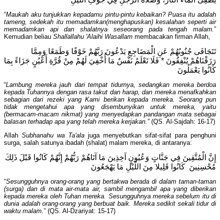
“
Maukah aku tunjukkan kepadamu pintu-pintu kebaikan? Puasa itu adalah
tameng, sedekah itu memadamkan(menghapuskan) kesalahan seperti air
memadamkan api dan shalatnya seseorang pada tengah malam.
”
Kemudian beliau
Shallallahu 'Alaihi Wasallam
membacakan firman Allah,
تَتَجَافَى جُنُوبُهُمْ عَنِ الْمَضَاجِعِ يَدْعُونَ رَبَّهُمْ خَوْفًا وَطَمَعًا وَمِمَّا
رَزَقْنَاهُمْ يُنْفِقُونَ * فَلَا تَعْلَمُ نَفْسٌ مَا أُخْفِيَ لَهُمْ مِنْ قُرَّةِ أَعْيُنٍ جَزَاءً بِمَا
كَانُوا يَعْمَلُونَ
“
Lambung mereka jauh dari tempat tidurnya, sedangkan mereka berdoa
kepada Tuhannya dengan rasa takut dan harap, dan mereka menafkahkan
sebagian dari rezeki yang Kami berikan kepada mereka. Seorang pun
tidak mengetahui apa yang disembunyikan untuk mereka, yaitu
(bermacam-macam nikmat) yang menyedapkan pandangan mata sebagai
balasan terhadap apa yang telah mereka kerjakan.”
(QS. Al-Sajdah: 16-17)
Allah
Subhanahu wa Ta'ala
juga menyebutkan sifat-sifat para penghuni
surga, salah satunya ibadah (shalat) malam mereka, di antaranya:
إِنَّ الْمُتَّقِينَ فِي جَنَّاتٍ وَعُيُونٍ آخِذِينَ مَا آتَاهُمْ رَبُّهُمْ إِنَّهُمْ كَانُوا قَبْلَ ذَلِكَ
مُحْسِنِينَ كَانُوا قَلِيلا مِنَ اللَّيْلِ مَا يَهْجَعُونَ
“
Sesungguhnya orang-orang yang bertakwa berada di dalam taman-taman
(surga) dan di mata air-mata air, sambil mengambil apa yang diberikan
kepada mereka oleh Tuhan mereka. Sesungguhnya mereka sebelum itu di
dunia adalah orang-orang yang berbuat baik. Mereka sedikit sekali tidur di
waktu malam.
” (QS. Al-Dzariyat: 15-17)