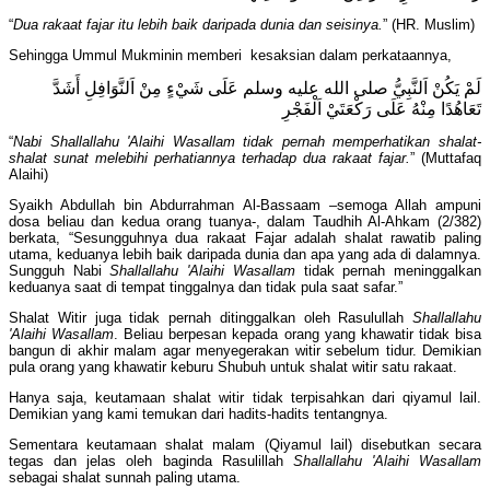
“
Dua rakaat fajar itu lebih baik daripada dunia dan seisinya.
” (HR. Muslim)
Sehingga Ummul Mukminin memberi kesaksian dalam perkataannya,
لَمْ يَكُنْ اَلنَّبِيُّ صلى الله عليه وسلم عَلَى شَيْءٍ مِنْ اَلنَّوَافِلِ أَشَدَّ
تَعَاهُدًا مِنْهُ عَلَى رَكْعَتَيْ اَلْفَجْرِ
“
Nabi Shallallahu 'Alaihi Wasallam tidak pernah memperhatikan shalat-
shalat sunat melebihi perhatiannya terhadap dua rakaat fajar.
” (Muttafaq
Alaihi)
Syaikh Abdullah bin Abdurrahman Al-Bassaam –semoga Allah ampuni
dosa beliau dan kedua orang tuanya-, dalam Taudhih Al-Ahkam (2/382)
berkata, “Sesungguhnya dua rakaat Fajar adalah shalat rawatib paling
utama, keduanya lebih baik daripada dunia dan apa yang ada di dalamnya.
Sungguh Nabi
Shallallahu 'Alaihi Wasallam
tidak pernah meninggalkan
keduanya saat di tempat tinggalnya dan tidak pula saat safar.”
Shalat Witir juga tidak pernah ditinggalkan oleh Rasulullah
Shallallahu
'Alaihi Wasallam
. Beliau berpesan kepada orang yang khawatir tidak bisa
bangun di akhir malam agar menyegerakan witir sebelum tidur. Demikian
pula orang yang khawatir keburu Shubuh untuk shalat witir satu rakaat.
Hanya saja, keutamaan shalat witir tidak terpisahkan dari qiyamul lail.
Demikian yang kami temukan dari hadits-hadits tentangnya.
Sementara keutamaan shalat malam (Qiyamul lail) disebutkan secara
tegas dan jelas oleh baginda Rasulillah
Shallallahu 'Alaihi Wasallam
sebagai shalat sunnah paling utama.