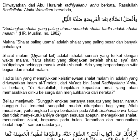
Diriwayatkan dari Abu Hurairah
radhiyallahu 'anhu
berkata, Rasulullah
Shallallahu 'Alaihi Wasallam
bersabda,
وَأَفْضَلُ الصَّلَاةِ بَعْدَ الْفَرِيضَةِ صَلَاةُ اللَّيْلِ
"
Sedangkan shalat yang paling utama sesudah shalat fardlu adalah shalat
malam.
" (HR. Muslim, no. 1982)
Makna “Shalat paling utama” adalah shalat yang paling besar dan banyak
pahalanya.
Shalat malam (Qiyamul lail) adalah shalat sunnah yang terikat dengan
waktu malam. Yaitu shalat yang dikerjakan setelah shalat Isya’ dan
ba’diyahnya sehingga masuk waktu shubuh. Ada yang berpandangan witir
bagian dari shalat malam.
Hadits lain yang menunjukkan keistimewaan shalat malam ini adalah yang
diriwayatkan Imam al-Tirmidzi, dari Mu’adz bin Jabal
Radhiyallahu 'Anhu
,
ia berkata, “Ya Rasulallah, tunjukkan kepadaku amal yang akan
memasukkan diriku ke surga dan menjauhkanku dari neraka?”
Beliau menjawab, “Sungguh engkau bertanya sesuatu yang besar, namun
sungguh hal tersebut sangatlah mudah dikerjakan bagi yang Allah
mudahkan; yaitu engkau hanya beribadah pada Allah
Subhanahu wa Ta'ala
dan tidak menyekutukanNya dengan sesuatu apapun, menegakkan shalat,
menunaikan zakat, berpuasa pada bulan Ramadhan dan menunaikan
ibadah haji.” –sampai sabdanya-,
أَلاَ أَدُلُّكَ عَلَى أَبْوَابِ الْخَيْرِ؟ الصَّوْمُ جُنَّةٌ، والصَّدّقَةُ تُطْفِئُ الْخَطِيئَةَ كَمَا
يُطْفِئُ الْمَاءُ النَّارَ، وَصَلاَةُ الرَّجُلِ فِي جَوْفِ اللَّيْلِ