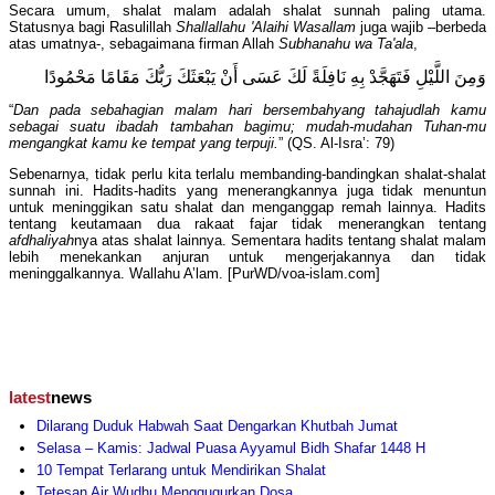
Secara umum, shalat malam adalah shalat sunnah paling utama.
Statusnya bagi Rasulillah
Shallallahu 'Alaihi Wasallam
juga wajib –berbeda
atas umatnya-, sebagaimana firman Allah
Subhanahu wa Ta'ala
,
وَمِنَ اللَّيْلِ فَتَهَجَّدْ بِهِ نَافِلَةً لَكَ عَسَى أَنْ يَبْعَثَكَ رَبُّكَ مَقَامًا مَحْمُودًا
“
Dan pada sebahagian malam hari bersembahyang tahajudlah kamu
sebagai suatu ibadah tambahan bagimu; mudah-mudahan Tuhan-mu
mengangkat kamu ke tempat yang terpuji.
” (QS. Al-Isra’: 79)
Sebenarnya, tidak perlu kita terlalu membanding-bandingkan shalat-shalat
sunnah ini. Hadits-hadits yang menerangkannya juga tidak menuntun
untuk meninggikan satu shalat dan menganggap remah lainnya. Hadits
tentang keutamaan dua rakaat fajar tidak menerangkan tentang
afdhaliyah
nya atas shalat lainnya. Sementara hadits tentang shalat malam
lebih menekankan anjuran untuk mengerjakannya dan tidak
meninggalkannya. Wallahu A’lam. [PurWD/voa-islam.com]
latest
news
Dilarang Duduk Habwah Saat Dengarkan Khutbah Jumat
Selasa – Kamis: Jadwal Puasa Ayyamul Bidh Shafar 1448 H
10 Tempat Terlarang untuk Mendirikan Shalat
Tetesan Air Wudhu Menggugurkan Dosa