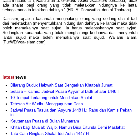
Dalam hadits lain, Rasulullah
Shallallahu 'Alaihi Wasallam
bersabda, “tidak
ada shalat bagi orang yang tidak meletakkan hidungnya ke lantai
sebagaimana ia letakkan dahinya.” (HR. Al-Daruwuthni dan al-Thabrani)
Dari sini, apabila kacamata menghalangi orang yang sedang shalat tadi
dari meletakkan (menyentuhkan) hidung dan dahinya ke lantai maka tidak
boleh memakainya saat sujud. Ia harus melepaskannya saat syjud.
Sedangkan kacamata yang tidak menghalangi keduanya dari menyentuh
lantai sujud maka boleh memakainya saat sujud. Wallahu a’lam.
[PurWD/voa-islam.com]
latest
news
Dilarang Duduk Habwah Saat Dengarkan Khutbah Jumat
Selasa – Kamis: Jadwal Puasa Ayyamul Bidh Shafar 1448 H
10 Tempat Terlarang untuk Mendirikan Shalat
Tetesan Air Wudhu Menggugurkan Dosa
Jadwal Puasa Tasu'a dan 'Asyura 1448 H.: Rabu dan Kamis Pekan
ini!
Keutamaan Puasa di Bulan Muharram
Khitan bagi Mualaf: Wajib, Namun Bisa Ditunda Demi Maslahat
Tata Cara Ringkas Shalat Idul Adha 1447 H