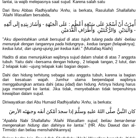
lantai, ia wajib melepasnya saat sujud. Karena salah satu
Dari Ibnu Abbas
Radhiyallahu 'Anhu
, ia berkata, Rasulullah
Shallallahu
'Alaihi Wasallam
bersabda,
أُمِرْتُ أَنْ أَسْجُدَ عَلَى سَبْعَةِ أَعْظُمٍ : عَلَى اَلْجَبْهَةِ - وَأَشَارَ بِيَدِهِ إِلَى أَنْفِهِ
- وَالْيَدَيْنِ وَالرُّكْبَتَيْنِ وَأَطْرَافِ اَلْقَدَمَيْنِ
"
Aku diperintahkan untuk bersujud di atas tujuh tulang pada dahi -beliau
menunjuk dengan tangannya pada hidungnya-, kedua tangan (telapaknya),
kedua lutut, dan ujung-ujung jari kedua kaki.
" (Muttafaq Alaihi)
Hadits di atas menunjukkan wajibnya sujud dalam shalat di atas 7 anggota
tubuh. Yaitu dahi –bersama dengan hidung-, 2 telapak tangan, 2 lutut, dan
2 telapak kaki –ujung telapak kaki bagian depan-.
Dahi dan hidung terhitung sebagai satu anggota tubuh, karena ia bagian
dari kesatuan wajah. Jumhur ulama berpendapat wajibnya
menggabungkan antara dahi (atau jidad) dan hidung. Artinya hidung harus
juga menempel ke lantai. Jika tidak, menyebabkan tidak terpenuhinya
kewajiban dalam sujud.
Diriwayatkan dari Abu Humaid
Radhiyallahu 'Anhu
, ia berkata:
كان النَّبيُّ صلَّى اللهُ عليهِ وسلَّمَ إذا سجدَ أمْكنَ أنفَه وجبهَتَه الأرضَ
“
Apabila Nabi Shallallahu 'Alaihi Wasallam sujud, beliau
benar-benar
mengenakan hidung dan
dahinya
ke lantai.
” (HR. Abu Dawud dan al-
Tirmidzi dan beliau menshahihkannya)