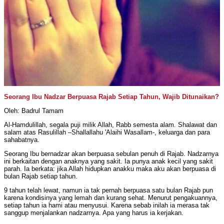
Seorang Ibu Nadzar Berpuasa Rajab Setiap Tahun, Wajib Ditunaikan?
Oleh: Badrul Tamam
Al-Hamdulillah, segala puji milik Allah, Rabb semesta alam. Shalawat dan
salam atas Rasulillah –Shallallahu 'Alaihi Wasallam-, keluarga dan para
sahabatnya.
Seorang Ibu bernadzar akan berpuasa sebulan penuh di Rajab. Nadzarnya
ini berkaitan dengan anaknya yang sakit. Ia punya anak kecil yang sakit
parah. Ia berkata: jika Allah hidupkan anakku maka aku akan berpuasa di
bulan Rajab setiap tahun.
9 tahun telah lewat, namun ia tak pernah berpuasa satu bulan Rajab pun
karena kondisinya yang lemah dan kurang sehat. Menurut pengakuannya,
setiap tahun ia hami atau menyusui. Karena sebab inilah ia merasa tak
sanggup menjalankan nadzarnya. Apa yang harus ia kerjakan.