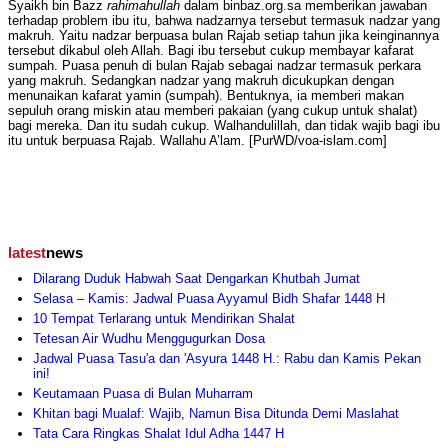
Syaikh bin Bazz
rahimahullah
dalam binbaz.org.sa memberikan jawaban
terhadap problem ibu itu, bahwa nadzarnya tersebut termasuk nadzar yang
makruh. Yaitu nadzar berpuasa bulan Rajab setiap tahun jika keinginannya
tersebut dikabul oleh Allah. Bagi ibu tersebut cukup membayar kafarat
sumpah. Puasa penuh di bulan Rajab sebagai nadzar termasuk perkara
yang makruh. Sedangkan nadzar yang makruh dicukupkan dengan
menunaikan kafarat yamin (sumpah). Bentuknya, ia memberi makan
sepuluh orang miskin atau memberi pakaian (yang cukup untuk shalat)
bagi mereka. Dan itu sudah cukup. Walhandulillah, dan tidak wajib bagi ibu
itu untuk berpuasa Rajab. Wallahu A’lam. [PurWD/voa-islam.com]
latest
news
Dilarang Duduk Habwah Saat Dengarkan Khutbah Jumat
Selasa – Kamis: Jadwal Puasa Ayyamul Bidh Shafar 1448 H
10 Tempat Terlarang untuk Mendirikan Shalat
Tetesan Air Wudhu Menggugurkan Dosa
Jadwal Puasa Tasu'a dan 'Asyura 1448 H.: Rabu dan Kamis Pekan
ini!
Keutamaan Puasa di Bulan Muharram
Khitan bagi Mualaf: Wajib, Namun Bisa Ditunda Demi Maslahat
Tata Cara Ringkas Shalat Idul Adha 1447 H